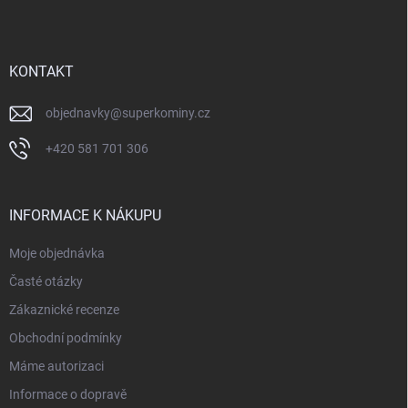
p
a
t
í
KONTAKT
objednavky
@
superkominy.cz
+420 581 701 306
INFORMACE K NÁKUPU
Moje objednávka
Časté otázky
Zákaznické recenze
Obchodní podmínky
Máme autorizaci
Informace o dopravě