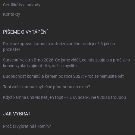
Certifikáty a návody
Kontakty
PÍŠEME O VYTÁPĚNÍ
Proč nakupovat kamna u autorizovaného prodejce? A jak ho
poznáte?
Stavební veletrh Brno 2026: Co jsme viděli, co nás zaujalo a proč se o
komín vyplatí zajímat dřív, než si myslíte
Budoucnost komínů a kamen po roce 2027: Proč se nemusíte bát
Topí vaše kamna zbytečně pánubohu do oken?
Když kamna umí víc než jen topit - HETA Scan-Line 920B s troubou
JAK VYBRAT
Proč si vybrat náš komín?