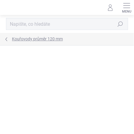
Přejít
na
obsah
Hledat
Kouřovody průměr 120 mm
ZNAČKA:
KOVO-KRAUS