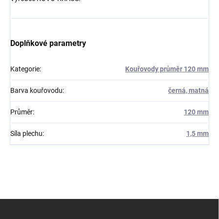
Doplňkové parametry
Kategorie
:
Kouřovody průměr 120 mm
Barva kouřovodu
:
černá, matná
Průměr
:
120 mm
Síla plechu
:
1,5 mm
Z
á