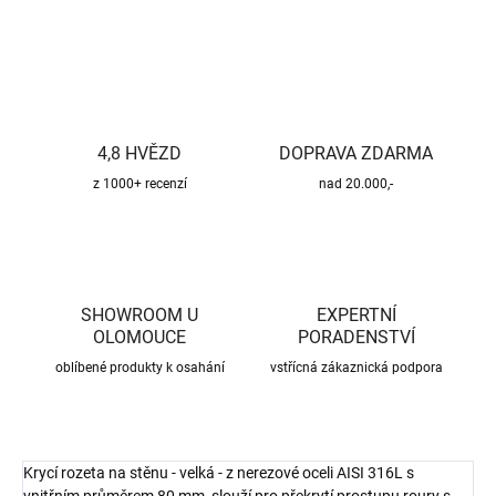
ZEPTAT SE
HLÍDAT
4,8 HVĚZD
DOPRAVA ZDARMA
z 1000+ recenzí
nad 20.000,-
SHOWROOM U
EXPERTNÍ
OLOMOUCE
PORADENSTVÍ
oblíbené produkty k osahání
vstřícná zákaznická podpora
Krycí rozeta na stěnu - velká - z nerezové oceli AISI 316L s