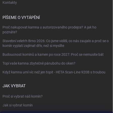
Kontakty
PÍŠEME O VYTÁPĚNÍ
Proč nakupovat kamna u autorizovaného prodejce? A jak ho
poznáte?
Stavební veletrh Brno 2026: Co jsme viděli, co nás zaujalo a proč se o
komín vyplatí zajímat dřív, než si myslíte
Budoucnost komínů a kamen po roce 2027: Proč se nemusíte bát
Topí vaše kamna zbytečně pánubohu do oken?
Když kamna umí víc než jen topit - HETA Scan-Line 920B s troubou
JAK VYBRAT
Proč si vybrat náš komín?
Jak si vybrat komín