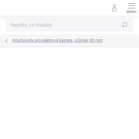
Přejít
na
obsah
Hledat
Kouřovody pro peletová kamna, průměr 80 mm
ZNAČKA:
STABILE
–25
%