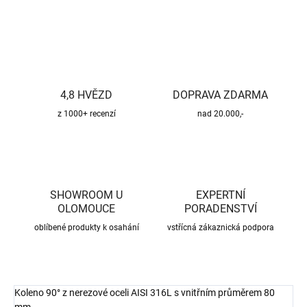
ZEPTAT SE
HLÍDAT
4,8 HVĚZD
DOPRAVA ZDARMA
z 1000+ recenzí
nad 20.000,-
SHOWROOM U
EXPERTNÍ
OLOMOUCE
PORADENSTVÍ
oblíbené produkty k osahání
vstřícná zákaznická podpora
Koleno 90° z nerezové oceli AISI 316L s vnitřním průměrem 80