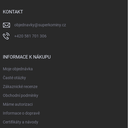
t
í
KONTAKT
objednavky
@
superkominy.cz
+420 581 701 306
INFORMACE K NÁKUPU
Moje objednávka
Časté otázky
Zákaznické recenze
Obchodní podmínky
Máme autorizaci
Informace o dopravě
Certifikáty a návody