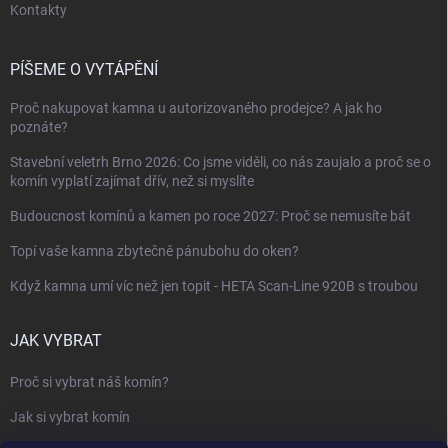
Kontakty
PÍŠEME O VYTÁPĚNÍ
Proč nakupovat kamna u autorizovaného prodejce? A jak ho
poznáte?
Stavební veletrh Brno 2026: Co jsme viděli, co nás zaujalo a proč se o
komín vyplatí zajímat dřív, než si myslíte
Budoucnost komínů a kamen po roce 2027: Proč se nemusíte bát
Topí vaše kamna zbytečně pánubohu do oken?
Když kamna umí víc než jen topit - HETA Scan-Line 920B s troubou
JAK VYBRAT
Proč si vybrat náš komín?
Jak si vybrat komín