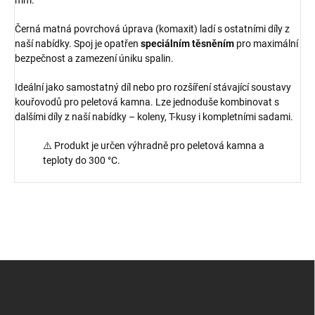
mm.
Černá matná povrchová úprava (komaxit) ladí s ostatními díly z
naší nabídky. Spoj je opatřen
speciálním těsněním
pro maximální
bezpečnost a zamezení úniku spalin.
Ideální jako samostatný díl nebo pro rozšíření stávající soustavy
kouřovodů pro peletová kamna. Lze jednoduše kombinovat s
dalšími díly z naší nabídky – koleny, T-kusy i kompletními sadami.
⚠️ Produkt je určen výhradně pro peletová kamna a
teploty do 300 °C.
Z
á
p
a