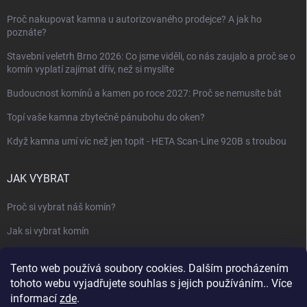
Proč nakupovat kamna u autorizovaného prodejce? A jak ho
poznáte?
Stavební veletrh Brno 2026: Co jsme viděli, co nás zaujalo a proč se o
komín vyplatí zajímat dřív, než si myslíte
Budoucnost komínů a kamen po roce 2027: Proč se nemusíte bát
Topí vaše kamna zbytečně pánubohu do oken?
Když kamna umí víc než jen topit - HETA Scan-Line 920B s troubou
JAK VYBRAT
Proč si vybrat náš komín?
Jak si vybrat komín
Keramický nebo nerezový komín?
Tento web používá soubory cookies. Dalším procházením
Jak vybrat kamna nebo krbovou vložku
tohoto webu vyjadřujete souhlas s jejich používáním.. Více
informací
zde
.
Jak postavit krbovou obestavbu