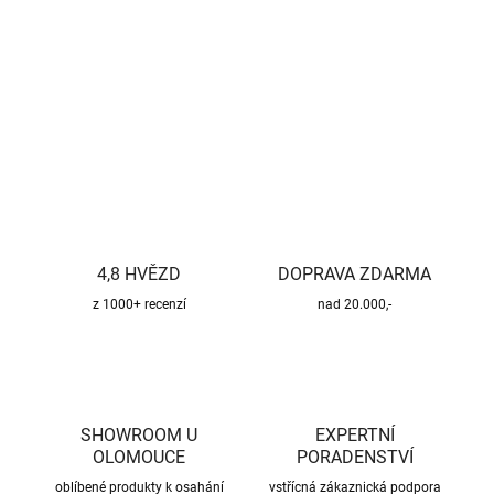
−
+
Přidat do košíku
DETAILNÍ INFORMACE
ZEPTAT SE
HLÍDAT
4,8 HVĚZD
DOPRAVA ZDARMA
z 1000+ recenzí
nad 20.000,-
SHOWROOM U
EXPERTNÍ
OLOMOUCE
PORADENSTVÍ
oblíbené produkty k osahání
vstřícná zákaznická podpora