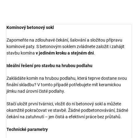
Komínový betonový sokl
Zapomeňte na zdlouhavé čekání, šalování a složitou přípravu
komínové paty. S betonovým soklem zvládnete založit i zahájit
stavbu komína
v jediném kroku a stejném dni
.
Ideální řešení pro stavbu na hrubou podlahu
Zakládáte komín na hrubou podlahu, která teprve dostane svou
finální skladbu? V tomto případě potřebujete mít keramickou
jímku nad úrovní čisté podlahy.
Stačí uložit první tvárnici, vložit do ní betonový sokl a můžete
okamžitě pokračovat ve stavbě. Žádné podbetonovávání, žádné
čekání na zatuhnutí – jen čistá a efektivní práce bez průtahů.
Technické parametry