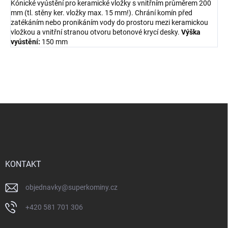
Kónické vyústění pro keramické vložky s vnitřním průměrem 200
mm (tl. stěny ker. vložky max. 15 mm!). Chrání komín před
zatékáním nebo pronikáním vody do prostoru mezi keramickou
vložkou a vnitřní stranou otvoru betonové krycí desky.
Výška
vyústění:
150 mm
Z
á
p
a
t
í
KONTAKT
objednavky
@
superkominy.cz
+420 581 701 306