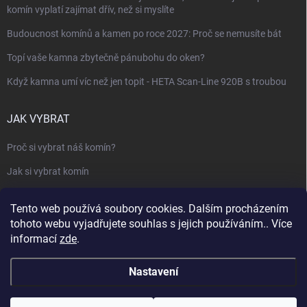
komín vyplatí zajímat dřív, než si myslíte
Budoucnost komínů a kamen po roce 2027: Proč se nemusíte bát
Topí vaše kamna zbytečně pánubohu do oken?
Když kamna umí víc než jen topit - HETA Scan-Line 920B s troubou
JAK VYBRAT
Proč si vybrat náš komín?
Jak si vybrat komín
Keramický nebo nerezový komín?
Tento web používá soubory cookies. Dalším procházením
Jak vybrat kamna nebo krbovou vložku
tohoto webu vyjadřujete souhlas s jejich používáním.. Více
informací
zde
.
Jak postavit krbovou obestavbu
Slovník pojmů - komíny, krby, vytápění
Nastavení