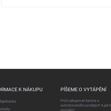
ORMACE K NÁKUPU
PÍŠEME O VYTÁPĚNÍ
Proč nakupovat kamna u
objednávka
autorizovaného prodejce? A jak 
otázky
poznáte?