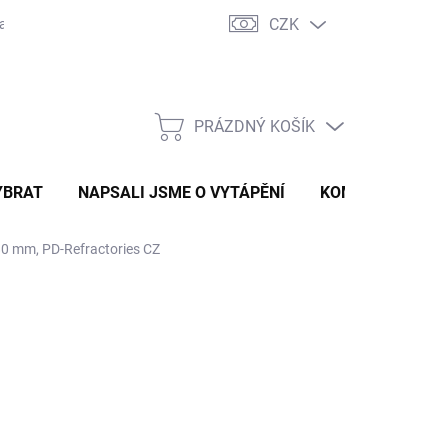
CZK
ravě
Certifikáty a návody
Kontakty
PRÁZDNÝ KOŠÍK
NÁKUPNÍ
KOŠÍK
YBRAT
NAPSALI JSME O VYTÁPĚNÍ
KOMÍNOVÝ KONF
0 mm, PD-Refractories CZ
75 Kč
,50 Kč bez DPH
ná
LADEM
(30 KS)