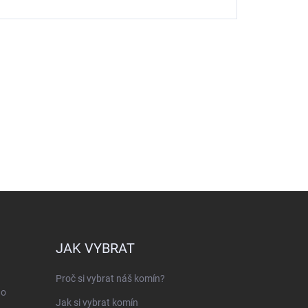
JAK VYBRAT
Proč si vybrat náš komín?
ho
Jak si vybrat komín