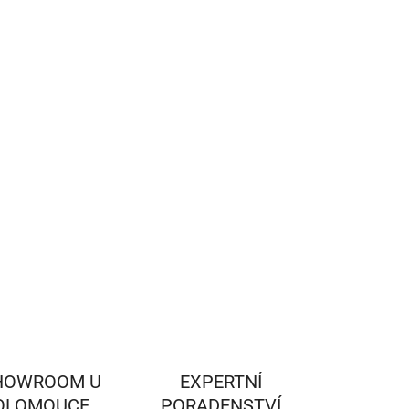
:
−
+
Přidat do košíku
ínová keramická vložka pro připojení kouřovodu,
měr 180 mm, délka 660 mm.
ILNÍ INFORMACE
ZEPTAT SE
HLÍDAT
HOWROOM U
EXPERTNÍ
OLOMOUCE
PORADENSTVÍ