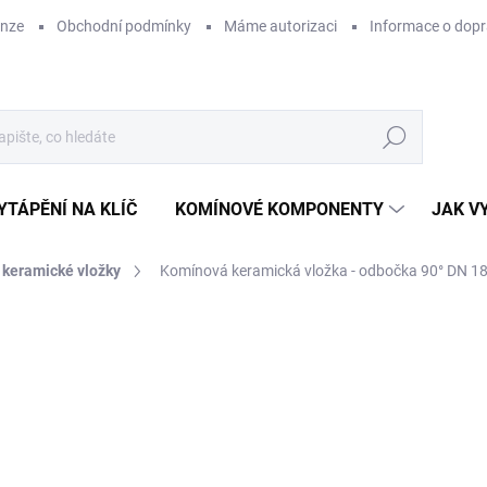
enze
Obchodní podmínky
Máme autorizaci
Informace o dop
Hledat
YTÁPĚNÍ NA KLÍČ
KOMÍNOVÉ KOMPONENTY
JAK V
keramické vložky
Komínová keramická vložka - odbočka 90° DN 18
ZNAČKA:
RHI MAGNESITA
CENA JIŽ PO SLEVĚ
7
640
Měr
SK