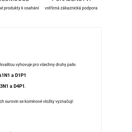
né produkty k osahání
vstřícná zákaznická podpora
kvalitou vyhovuje pro všechny druhy paliv.
A1N1 a D1P1
3N1 a D4P1
.
ch surovin se komínové vložky vyznačují: