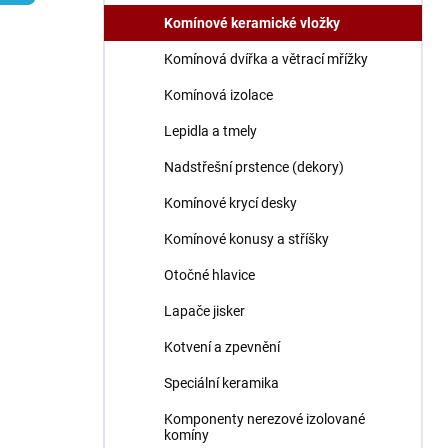
n
Komínové keramické vložky
í
p
Komínová dvířka a větrací mřížky
a
n
Komínová izolace
e
Lepidla a tmely
l
Nadstřešní prstence (dekory)
Komínové krycí desky
Komínové konusy a stříšky
Otočné hlavice
Lapače jisker
Kotvení a zpevnění
Speciální keramika
Komponenty nerezové izolované
komíny