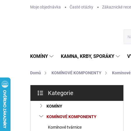
Přejít
Moje objednávka
Časté otázky
Zákaznické rec
na
obsah
KOMÍNY
KAMNA, KRBY, SPORÁKY
V
Domů
KOMÍNOVÉ KOMPONENTY
Komínové 
P
Kategorie
o
Přeskočit
s
kategorie
t
KOMÍNY
r
KOMÍNOVÉ KOMPONENTY
a
n
Komínové tvárnice