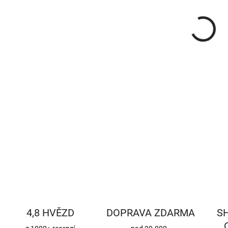
cena
Kom
prů
DETA
4,8 HVĚZD
DOPRAVA ZDARMA
S