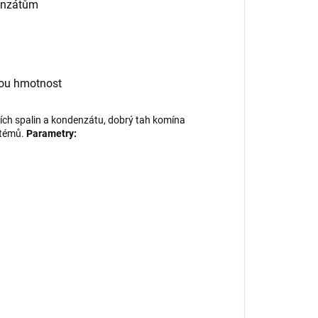
denzátům
kou hmotnost
ích spalin a kondenzátu, dobrý tah komína
stémů.
Parametry: