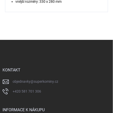
vnější rozměry: 330 x 280 mm
Z
á
p
a
t
í
KONTAKT
objednavky
@
superkominy.cz
+420 581 701 306
INFORMACE K NÁKUPU