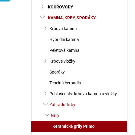
n
KOUŘOVODY
í
p
KAMNA, KRBY, SPORÁKY
a
n
Krbová kamna
e
Hybridní kamna
l
Peletová kamna
Krbové vložky
Sporáky
Tepelná čerpadla
Příslušenství krbová kamna a vložky
Zahradní krby
Grily
Keramické grily Primo