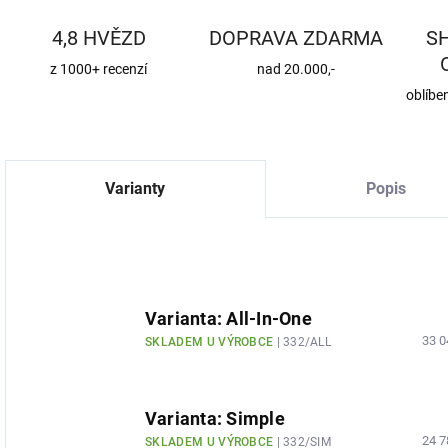
4,8 HVĚZD
DOPRAVA ZDARMA
S
z 1000+ recenzí
nad 20.000,-
oblíbe
Varianty
Popis
Varianta: All-In-One
33 0
SKLADEM U VÝROBCE
| 332/ALL
Varianta: Simple
24 7
SKLADEM U VÝROBCE
| 332/SIM