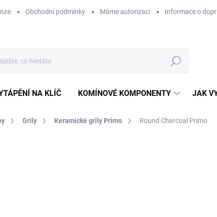
enze
Obchodní podmínky
Máme autorizaci
Informace o dop
Hledat
YTÁPĚNÍ NA KLÍČ
KOMÍNOVÉ KOMPONENTY
JAK V
by
Grily
Keramické grily Primo
Round Charcoal Primo
ZNAČKA:
PRIMO GRILL
NOVINKA
TIP
o
od
Měr