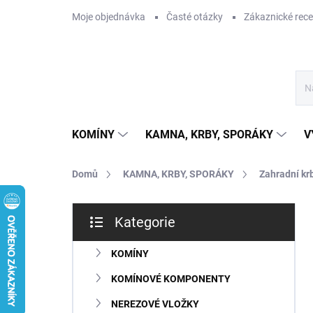
Přejít
Moje objednávka
Časté otázky
Zákaznické rec
na
obsah
KOMÍNY
KAMNA, KRBY, SPORÁKY
V
Domů
KAMNA, KRBY, SPORÁKY
Zahradní kr
P
Kategorie
o
Přeskočit
s
kategorie
t
KOMÍNY
r
KOMÍNOVÉ KOMPONENTY
a
n
NEREZOVÉ VLOŽKY