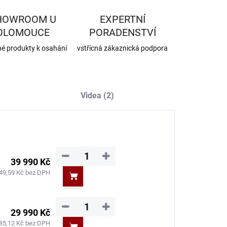
HOWROOM U
EXPERTNÍ
OLOMOUCE
PORADENSTVÍ
né produkty k osahání
vstřícná zákaznická podpora
Videa (2)
−
+
39 990 Kč
49,59 Kč bez DPH
Do košíku
−
+
29 990 Kč
85,12 Kč bez DPH