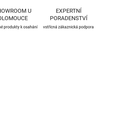
HOWROOM U
EXPERTNÍ
OLOMOUCE
PORADENSTVÍ
né produkty k osahání
vstřícná zákaznická podpora
A JIŽ PO SLEVĚ
SUPERSTEEL_150
ZDARMA
SKLADEM
(9 SADA)
Nerezový
komínový set,
průměr 150