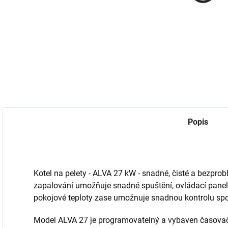
mm, výška 4,5
2 500 Kč
17 490 Kč
m
2 066,12 Kč bez DPH
14 454,55 Kč bez DPH
1
Do košíku
Do košíku
Popis
Kotel na pelety - ALVA 27 kW - snadné, čisté a bezpro
zapalování umožňuje snadné spuštění, ovládací panel
pokojové teploty zase umožnuje snadnou kontrolu spo
Model ALVA 27 je programovatelný a vybaven časova