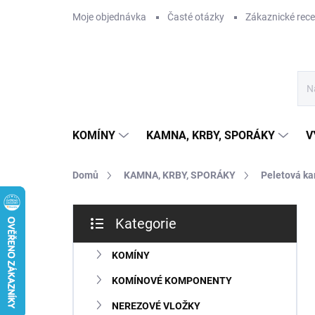
Přejít
Moje objednávka
Časté otázky
Zákaznické rec
na
obsah
KOMÍNY
KAMNA, KRBY, SPORÁKY
V
Domů
KAMNA, KRBY, SPORÁKY
Peletová k
P
Kategorie
o
Přeskočit
s
kategorie
t
KOMÍNY
r
KOMÍNOVÉ KOMPONENTY
a
n
NEREZOVÉ VLOŽKY