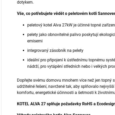
dotykem.
Vše, co potřebujete vědět o peletovém kotli Sannove
peletový kotel Alva 27kW je účinné topné zaříze
pelety jako obnovitelné palivo poskytují ekolog
emisemi
integrovaný zásobník na pelety
ideální pro připojení k ústřednímu topnému sys
nádrží, pro vytápění středních nebo i velkých pro
Dopřejte svému domovu mnohem více než jen topný syst
udržitelné řešení, navržené tak, aby splňovalo nejvyšš
komfortu, energetické účinnosti a šetrnosti k životnímu
KOTEL ALVA 27 splňuje požadavky RoHS a Ecodesig