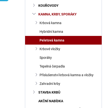
n
KOUŘOVODY
í
p
KAMNA, KRBY, SPORÁKY
a
n
Krbová kamna
e
Hybridní kamna
l
Peletová kamna
Krbové vložky
Sporáky
Tepelná čerpadla
Příslušenství krbová kamna a vložky
Zahradní krby
STAVBA KRBŮ
AKČNÍ NABÍDKA