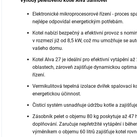
Výhody peletového kotle Alva Sannover
Elektronické mikroprocesorové řízení - proces spa
nejlépe odpovídal energetickým potřebám.
Kotel nabízí bezpečný a efektivní provoz s nom
v rozmezí již od 8,5 kW, což mu umožňuje se au
vašeho domu.
Kotel Alva 27 je ideální pro efektivní vytápění až
oblastech, zároveň zajišťuje dynamickou optimal
řízení.
Vermikulitová tepelná izolace dvířek spalovací k
energetickou účinnost.
Čisticí systém usnadňuje údržbu kotle a zajišťuj
Zásobník pelet o objemu 80 kg poskytuje až 47
doplňování. Zaručuje nepřetržité vytápění i běhe
výměníkem o objemu 60 litrů zajišťuje kotel rov