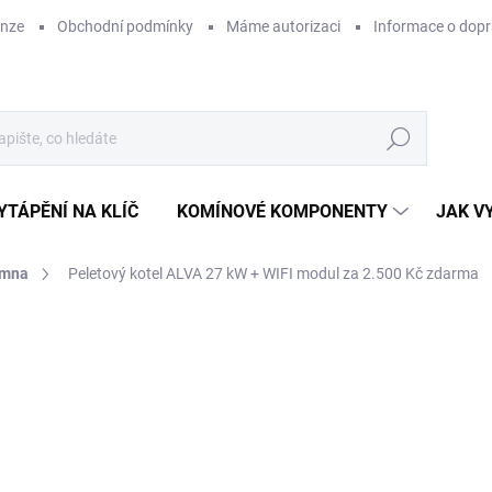
enze
Obchodní podmínky
Máme autorizaci
Informace o dop
Hledat
YTÁPĚNÍ NA KLÍČ
KOMÍNOVÉ KOMPONENTY
JAK V
amna
Peletový kotel ALVA 27 kW
+ WIFI modul za 2.500 Kč zdarma
ZNAČKA:
SANNOVER
CENA JIŽ PO SLEVĚ
54
ZDARMA
45 
Měr
OB