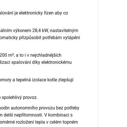
lování je elektronicky řízen aby co
inálním výkonem 28,4 kW, nastavitelným
tomaticky přizpůsobit potřebám vytápění
 200 m², a to i v nejchladnějších
izaci spalování díky elektronickému
omory a tepelná izolace kotle zlepšují
e spolehlivý provoz.
 hodin autonomního provozu bez potřeby
m delší nepřítomnosti. V kombinaci s
noměrné rozložení tepla v celém topném