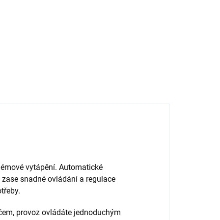
mm, výška 4,5
18 990 Kč
m
5 694,21 Kč bez DPH
Do košíku
blémové vytápění. Automatické
 zase snadné ovládání a regulace
třeby.
čem, provoz ovládáte jednoduchým