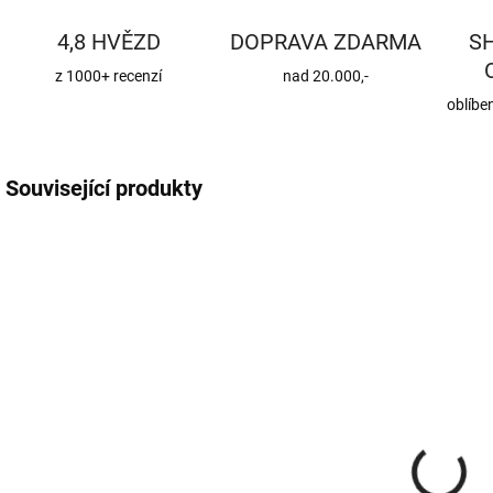
4,8 HVĚZD
DOPRAVA ZDARMA
S
z 1000+ recenzí
nad 20.000,-
oblíbe
Související produkty
CENA JIŽ PO SLEVĚ
CEN
APP-27299
SUPERSTEEL_120
ZDARMA
SKLADEM
SKLADEM
(74 KS)
(4 SADA)
WIFI modul
Nerezový
pro peletová
komínový set,
kamna
průměr 120