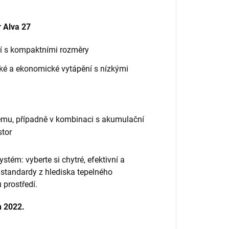
r Alva 27
ní s kompaktními rozměry
ické a ekonomické vytápění s nízkými
tému, případně v kombinaci s akumulační
stor
ém: vyberte si chytré, efektivní a
í standardy z hlediska tepelného
 prostředí.
n 2022.