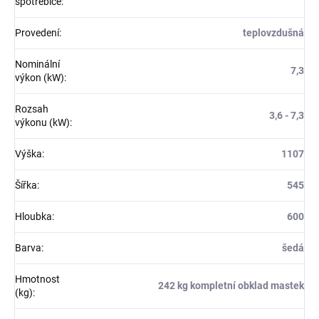
spotřebiče
:
Provedení
:
teplovzdušná
Nominální
7,3
výkon (kW)
:
Rozsah
3,6 - 7,3
výkonu (kW)
:
Výška
:
1107
Šířka
:
545
Hloubka
:
600
Barva
:
šedá
Hmotnost
242 kg kompletní obklad mastek
(kg)
: