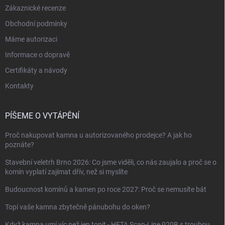
Zákaznické recenze
Obchodní podmínky
Máme autorizaci
Informace o dopravě
Certifikáty a návody
Kontakty
PÍŠEME O VYTÁPĚNÍ
Proč nakupovat kamna u autorizovaného prodejce? A jak ho
poznáte?
Stavební veletrh Brno 2026: Co jsme viděli, co nás zaujalo a proč se o
komín vyplatí zajímat dřív, než si myslíte
Budoucnost komínů a kamen po roce 2027: Proč se nemusíte bát
Topí vaše kamna zbytečně pánubohu do oken?
Když kamna umí víc než jen topit - HETA Scan-Line 920B s troubou