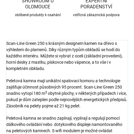
SHOWROOM U
EXPERTNÍ
OLOMOUCE
PORADENSTVÍ
oblíbené produkty k osahání
vstřícná zákaznická podpora
Scan-Line Green 250 s krásným designem kamen na dřevo s
výhledem do plamenů. Díky různým typům obkladů se hodí do
každého interiéru. Můžete si vybrat z oceli (základní provedení),
horní desky z mastku, pískovce nebo vápence, a to vše i v
kompletním obkladu.
Peletová kamna mají unikátní spalovací komoru a technologie
zajišťuje účinnost působivých 95 procent. Scan-Line Green 250
3
snadno vytopí 180 m
obytné plochy, v některých případech i více,
pokud je dům zateplen podle nejnovějších energetických předpisů.
Zásobník na pelety pojme až 21 kg pelet.
Peletová kamna se snadno zapínají, vypínají a regulují pomocí
dálkového ovládání nebo dotykového displeje namontovaného
na peletových kamnech. S wifi modulem je možné ovládat