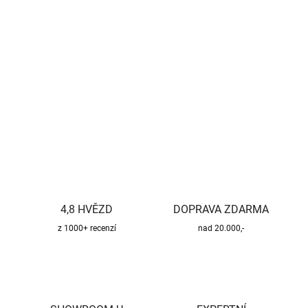
Měrná
SKLADEM U VÝROBCE
cena:
−
+
Přidat do košíku
DETAILNÍ INFORMACE
ZEPTAT SE
HLÍDAT
4,8 HVĚZD
DOPRAVA ZDARMA
z 1000+ recenzí
nad 20.000,-