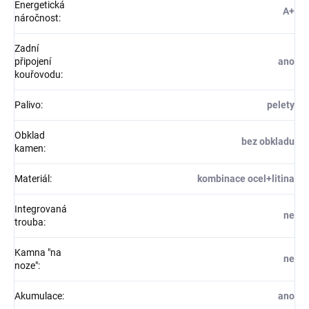
Energetická
A+
náročnost
:
Zadní
připojení
ano
kouřovodu
:
Palivo
:
pelety
Obklad
bez obkladu
kamen
:
Materiál
:
kombinace ocel+litina
Integrovaná
ne
trouba
:
Kamna "na
ne
noze"
:
Akumulace
:
ano