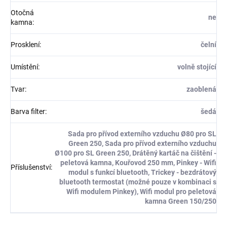
Otočná
ne
kamna
:
Prosklení
:
čelní
Umístění
:
volně stojící
Tvar
:
zaoblená
Barva filter
:
šedá
Sada pro přívod externího vzduchu Ø80 pro SL
Green 250, Sada pro přívod externího vzduchu
Ø100 pro SL Green 250, Drátěný kartáč na čištění -
peletová kamna, Kouřovod 250 mm, Pinkey - Wifi
Příslušenství
:
modul s funkcí bluetooth, Trickey - bezdrátový
bluetooth termostat (možné pouze v kombinaci s
Wifi modulem Pinkey), Wifi modul pro peletová
kamna Green 150/250