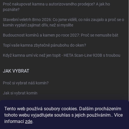
Proč nakupovat kamna u autorizovaného prodejce? A jak ho
poznáte?
Stavební veletrh Brno 2026: Co jsme viděli, co nás zaujalo a proč se o
komín vyplatí zajímat dřív, než si myslíte
Budoucnost komínů a kamen po roce 2027: Proč se nemusíte bát
Topí vaše kamna zbytečně pánubohu do oken?
Když kamna umí víc než jen topit - HETA Scan-Line 920B s troubou
JAK VYBRAT
Proč si vybrat náš komín?
Jak si vybrat komín
Keramický nebo nerezový komín?
Tento web používá soubory cookies. Dalším procházením
Jak vybrat kamna nebo krbovou vložku
tohoto webu vyjadřujete souhlas s jejich používáním.. Více
informací
zde
.
Jak postavit krbovou obestavbu