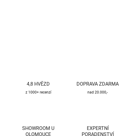
−
+
Přidat do košíku
DETAILNÍ INFORMACE
ZEPTAT SE
HLÍDAT
4,8 HVĚZD
DOPRAVA ZDARMA
z 1000+ recenzí
nad 20.000,-
SHOWROOM U
EXPERTNÍ
OLOMOUCE
PORADENSTVÍ