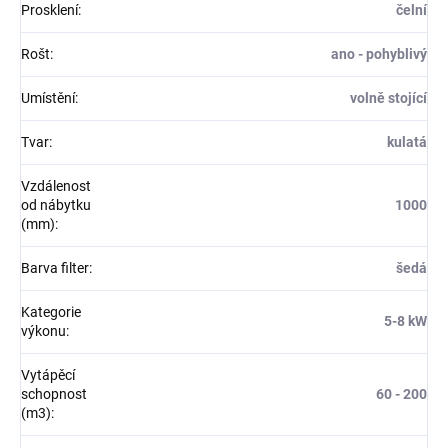
Prosklení
:
čelní
Rošt
:
ano - pohyblivý
Umístění
:
volně stojící
Tvar
:
kulatá
Vzdálenost
od nábytku
1000
(mm)
:
Barva filter
:
šedá
Kategorie
5-8 kW
výkonu
:
Vytápěcí
schopnost
60 - 200
(m3)
: