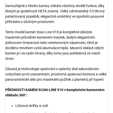
Samozřejmě s těmito kamny získáte všechny skvělé funkce, díky
kterým je společnost HETA známá. Velký odnímatelný 5-ti litrový
patentovaný popelník, elegantně umístěný ve spodním posuvné
přihrádce s úložným prostorem.
Tento model kamen Scan-Line 910 je kompletně obložen
masivním přírodním kamenem mastek, šedým elegantním
pískovcem Greywood nebo smetanovým vápencem, čímž je
docíleno mnohem vyšší akumulace tepla. Masivní obklad celých
kamen je i ze zadní strany, díky tomu jsou pohledová ze všech
stran.
Úžasná je technologie spalování s oplachy skel sekundárním
vzduchem proti usazeninám, prostorná spalovací komora a velké
panoramatické sklo pro maximální požitek z plamenů při topení.
PŘEDNOSTI KAMEN SCAN-LINE 910 v kompletním kamenném
obkladu 360°:
Litinová dvířka a rošt