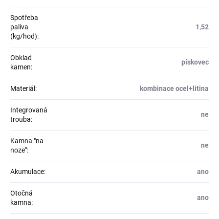
Spotřeba
paliva
1,52
(kg/hod)
:
Obklad
pískovec
kamen
:
Materiál
:
kombinace ocel+litina
Integrovaná
ne
trouba
:
Kamna "na
ne
noze"
:
Akumulace
:
ano
Otočná
ano
kamna
: