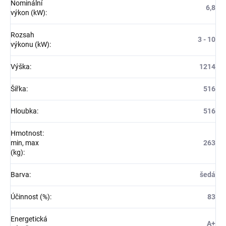
Nominální
6,8
výkon (kW)
:
Rozsah
3 - 10
výkonu (kW)
:
Výška
:
1214
Šířka
:
516
Hloubka
:
516
Hmotnost:
min, max
263
(kg)
:
Barva
:
šedá
Účinnost (%)
:
83
Energetická
A+