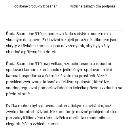
oblíbené produkty k osahání
vstřícná zákaznická podpora
Řada Scan-Line 910 je modelová řada s čistým moderním a
vkusným designem. Exkluzivní rukojeti potažené silikonem jsou
skryty v křivkách kamen a jsou navrženy tak, aby byly vždy
chladné a příjemné na dotek.
Řada Scan-Line 910 mají velkou, vzduchotěsnou a robustní
spalovací komoru, která spolu s jedinečným spalováním činí
kamna hospodárná a šetrná k životnímu prostředí. Velké
prosklení zvýrazňuje krásné a efektivní spalování, které lze
snadno regulovat pomocí ovládacího kolečka přívodu vzduchu na
přední straně.
Dvířka mohou být vybavena automatickým uzavíráním, což
zvyšuje komfort užívání. Ke kamnům je možné přiobjednat sklo
pro zakrytí litinového rámu dvířek a docílit tak moderního a
elegantnějšího vzhledu kamen.