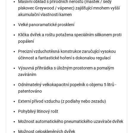
Masivní obklad s přírodních nerostů (mastek / šedý
pískovec Greywood / vápenec) zajišťující mnohem vyšší
akumulační vlastnosti kamen
Velké panoramatické prosklení
Klička dvířek a roštu potažena speciálním silikonem proti
popálení
Precizní vzduchotěsná konstrukce zaručující vysokou
účinnost a fantastické hoření s dokonalou regulací
Výsuvná přihrádka s úložným prostorem a pomalým
zavíráním
Odnímatelný velkokapacitní popelník o objemu 5 litrů -
patentováno
Externí přívod vzduchu (z podlahy nebo zezadu)
Pohyblivý litinový rošt
Možnost automatického pneumatického uzavírače dvířek
Možnost celoskleněných dvířek