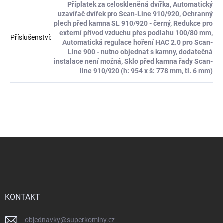
Příplatek za celoskleněná dvířka, Automatický
uzavířač dvířek pro Scan-Line 910/920, Ochranný
plech před kamna SL 910/920 - černý, Redukce pro
externí přívod vzduchu přes podlahu 100/80 mm,
Příslušenství
:
Automatická regulace hoření HAC 2.0 pro Scan-
Line 900 - nutno objednat s kamny, dodatečná
instalace není možná, Sklo před kamna řady Scan-
line 910/920 (h: 954 x š: 778 mm, tl. 6 mm)
Z
á
p
a
t
í
KONTAKT
objednavky
@
superkominy.cz