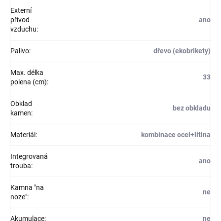
Externí
přívod
ano
vzduchu
:
Palivo
:
dřevo (ekobrikety)
Max. délka
33
polena (cm)
:
Obklad
bez obkladu
kamen
:
Materiál
:
kombinace ocel+litina
Integrovaná
ano
trouba
:
Kamna "na
ne
noze"
:
Akumulace
:
ne