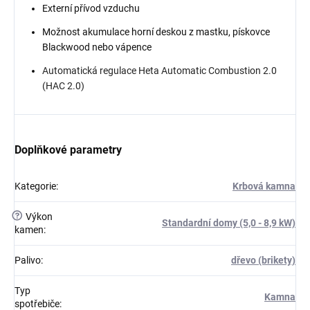
Externí přívod vzduchu
Možnost akumulace horní deskou z mastku, pískovce
Blackwood nebo vápence
Automatická regulace Heta Automatic Combustion 2.0
(HAC 2.0)
Doplňkové parametry
Kategorie
:
Krbová kamna
?
Výkon
Standardní domy (5,0 - 8,9 kW)
kamen
:
Palivo
:
dřevo (brikety)
Typ
Kamna
spotřebiče
: