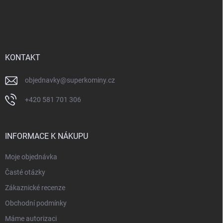
Z
á
p
a
t
í
KONTAKT
objednavky
@
superkominy.cz
+420 581 701 306
INFORMACE K NÁKUPU
Moje objednávka
Časté otázky
Zákaznické recenze
Obchodní podmínky
Máme autorizaci