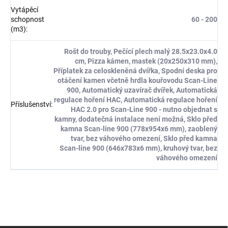
Vytápěcí
schopnost
60 - 200
(m3)
:
Rošt do trouby, Pečící plech malý 28.5x23.0x4.0
cm, Pizza kámen, mastek (20x250x310 mm),
Příplatek za celoskleněná dvířka, Spodní deska pro
otáčení kamen včetně hrdla kouřovodu Scan-Line
900, Automatický uzavírač dvířek, Automatická
regulace hoření HAC, Automatická regulace hoření
Příslušenství
:
HAC 2.0 pro Scan-Line 900 - nutno objednat s
kamny, dodatečná instalace není možná, Sklo před
kamna Scan-line 900 (778x954x6 mm), zaoblený
tvar, bez váhového omezení, Sklo před kamna
Scan-line 900 (646x783x6 mm), kruhový tvar, bez
váhového omezení