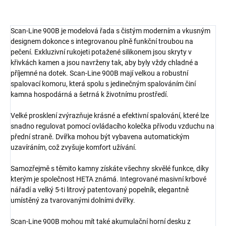
Scan-Line 900B je modelová řada s čistým moderním a vkusným
designem dokonce s integrovanou plně funkční troubou na
pečení. Exkluzivní rukojeti potažené silikonem jsou skryty v
křivkách kamen a jsou navrženy tak, aby byly vždy chladné a
příjemné na dotek. Scan-Line 900B mají velkou a robustní
spalovací komoru, která spolu s jedinečným spalováním činí
kamna hospodárná a šetrná k životnímu prostředí.
Velké prosklení zvýrazňuje krásné a efektivní spalování, které lze
snadno regulovat pomocí ovládacího kolečka přívodu vzduchu na
přední straně. Dvířka mohou být vybavena automatickým
uzavíráním, což zvyšuje komfort užívání.
Samozřejmě s těmito kamny získáte všechny skvělé funkce, díky
kterým je společnost HETA známá. Integrované masivní krbové
nářadí a velký 5-ti litrový patentovaný popelník, elegantně
umístěný za tvarovanými dolními dvířky.
Scan-Line 900B mohou mít také akumulační horní desku z