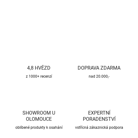
DETAILNÍ INFORMACE
ZEPTAT SE
HLÍDAT
4,8 HVĚZD
DOPRAVA ZDARMA
z 1000+ recenzí
nad 20.000,-
SHOWROOM U
EXPERTNÍ
OLOMOUCE
PORADENSTVÍ
oblíbené produkty k osahání
vstřícná zákaznická podpora