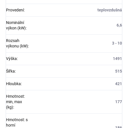
Provedení
:
teplovzdušná
Nominální
6,6
výkon (kW)
:
Rozsah
3 - 10
výkonu (kW)
:
Výška
:
1491
Šířka
:
515
Hloubka
:
421
Hmotnost:
min, max
177
(kg)
:
Hmotnost: s
horní
186