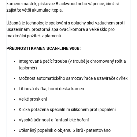
kamene mastek, pískovce Blackwood nebo vápence, čímž si
zajistíte větší akumulaci tepla.
Úžasná je technologie spalování s oplachy skel vzduchem proti
usazeninám, prostorná spalovací komora a velké sklo pro
maximální požitek z plamenů.
PŘEDNOSTI KAMEN SCAN-LINE 900B:
Integrovaná pečící trouba (v troubě je chromovaný rošt a
teploměr)
Možnost automatického samozavírače a uzavírače dvířek
Litinová dvířka, horní deska kamen
Velké prosklení
Klička potažená speciálním silikonem proti popálení
Vysoká účinnost a fantastické hoření
Utěsněný popelník o objemu 5 litrů - patentováno