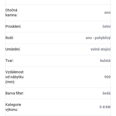
Otočná
ano
kamna
:
Prosklení
:
čelní
Rošt
:
ano - pohyblivý
Umístění
:
volně stojící
Tvar
:
kulatá
Vzdálenost
od nábytku
900
(mm)
:
Barva filter
:
šedá
Kategorie
5-8 kW
výkonu
: