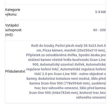
Kategorie
5-8 kW
výkonu
:
Vytápěcí
schopnost
60 - 200
(m3)
:
Rošt do trouby, Pečící plech malý 28.5x23.0x4.0
cm, Pizza kámen, mastek (20x250x310 mm),
Příplatek za celoskleněná dvířka, Spodní deska pro
otáčení kamen včetně hrdla kouřovodu Scan-Line
900, Automatický uzavírač dvířek, Automatická
regulace hoření HAC, Automatická regulace hoření
Příslušenství
:
HAC 2.0 pro Scan-Line 900 - nutno objednat s
kamny, dodatečná instalace není možná, Sklo před
kamna Scan-line 900 (778x954x6 mm), zaoblený
tvar, bez váhového omezení, Sklo před kamna
Scan-line 900 (646x783x6 mm), kruhový tvar, bez
váhového omezení