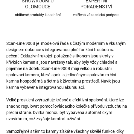
SHOWROOM U
EXPERTNÍ
OLOMOUCE
PORADENSTVÍ
oblíbené produkty k osahání
vstřícná zákaznická podpora
Scan-Line 900B je modelová řada s čistým moderním a vkusným
designem dokonce s integrovanou plně funkční troubou na
pečení. Exkluzivní rukojeti potažené silikonem jsou skryty v
křivkách kamen a jsou navrženy tak, aby byly vždy chladné a
příjemné na dotek. Scan-Line 900B mají velkou a robustní
spalovací komoru, která spolu s jedinečným spalováním činí
kamna hospodárná a šetrná k životnímu prostředí. Navíc jsou
kamna vybavena integrovanou akumulací.
Velké prosklení zvýrazňuje krásné a efektivní spalování, které lze
snadno regulovat pomocí ovládacího kolečka přívodu vzduchu na
přední straně. Dvířka mohou být vybavena automatickým
uzavíráním, což zvyšuje komfort užívání.
Samozřejmě s těmito kamny získáte všechny skvělé funkce, díky