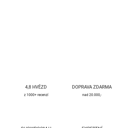
Měrná
SKLADEM U VÝROBCE
cena:
−
+
Přidat do košíku
DETAILNÍ INFORMACE
ZEPTAT SE
HLÍDAT
4,8 HVĚZD
DOPRAVA ZDARMA
z 1000+ recenzí
nad 20.000,-