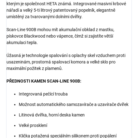
kterým je společnost HETA známá. Integrované masivní krbové
nářadí a velký 5-ti litrový patentovaný popelník, elegantně
umístěný za tvarovanými dolními dvířky.
Scan-Line 900B mohou mít akumulační obklad z mastku,
pískovce Blackwood nebo vápence, čímž si zajistíte větší
akumulaci tepla.
Úžasná je technologie spalování s oplachy skel vzduchem proti
usazeninám, prostorná spalovací komora a velké sklo pro
maximální požitek z plamenů.
PŘEDNOSTI KAMEN SCAN-LINE 900B:
Integrovaná pečící trouba
Možnost automatického samozavírače a uzavírače dvířek
Litinová dvířka, horní deska kamen
Velké prosklení
Klička potažená speciálním silikonem proti popálení