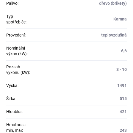
Palivo
:
dřevo (brikety)
Typ
Kamna
spotřebiče
:
Provedení
:
teplovzdušná
Nominální
6,6
výkon (kW)
:
Rozsah
3 - 10
výkonu (kW)
:
Výška
:
1491
Šířka
:
515
Hloubka
:
421
Hmotnost:
min, max
243