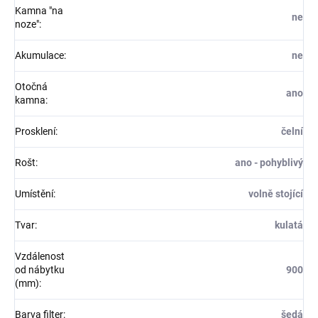
Kamna "na
ne
noze"
:
Akumulace
:
ne
Otočná
ano
kamna
:
Prosklení
:
čelní
Rošt
:
ano - pohyblivý
Umístění
:
volně stojící
Tvar
:
kulatá
Vzdálenost
od nábytku
900
(mm)
:
Barva filter
:
šedá