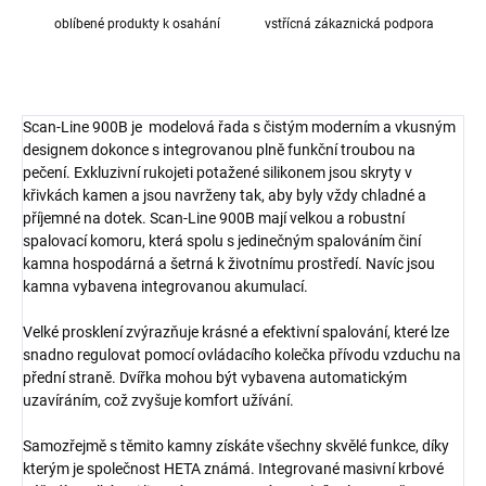
oblíbené produkty k osahání
vstřícná zákaznická podpora
Scan-Line 900B je modelová řada s čistým moderním a vkusným
designem dokonce s integrovanou plně funkční troubou na
pečení. Exkluzivní rukojeti potažené silikonem jsou skryty v
křivkách kamen a jsou navrženy tak, aby byly vždy chladné a
příjemné na dotek. Scan-Line 900B mají velkou a robustní
spalovací komoru, která spolu s jedinečným spalováním činí
kamna hospodárná a šetrná k životnímu prostředí. Navíc jsou
kamna vybavena integrovanou akumulací.
Velké prosklení zvýrazňuje krásné a efektivní spalování, které lze
snadno regulovat pomocí ovládacího kolečka přívodu vzduchu na
přední straně. Dvířka mohou být vybavena automatickým
uzavíráním, což zvyšuje komfort užívání.
Samozřejmě s těmito kamny získáte všechny skvělé funkce, díky
kterým je společnost HETA známá. Integrované masivní krbové