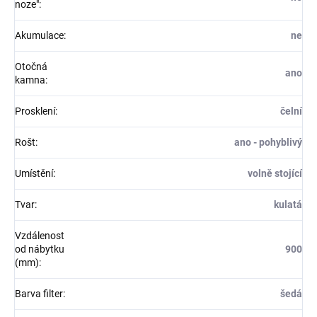
noze"
:
Akumulace
:
ne
Otočná
ano
kamna
:
Prosklení
:
čelní
Rošt
:
ano - pohyblivý
Umístění
:
volně stojící
Tvar
:
kulatá
Vzdálenost
od nábytku
900
(mm)
:
Barva filter
:
šedá