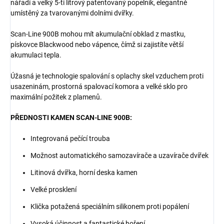
nářadí a velký 5-ti litrový patentovaný popelník, elegantně
umístěný za tvarovanými dolními dvířky.
Scan-Line 900B mohou mít akumulační obklad z mastku,
pískovce Blackwood nebo vápence, čímž si zajistíte větší
akumulaci tepla.
Úžasná je technologie spalování s oplachy skel vzduchem proti
usazeninám, prostorná spalovací komora a velké sklo pro
maximální požitek z plamenů.
PŘEDNOSTI KAMEN SCAN-LINE 900B:
Integrovaná pečící trouba
Možnost automatického samozavírače a uzavírače dvířek
Litinová dvířka, horní deska kamen
Velké prosklení
Klička potažená speciálním silikonem proti popálení
Vysoká účinnost a fantastické hoření