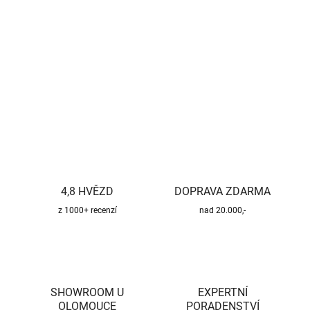
−
+
Přidat do košíku
DETAILNÍ INFORMACE
ZEPTAT SE
HLÍDAT
4,8 HVĚZD
DOPRAVA ZDARMA
z 1000+ recenzí
nad 20.000,-
SHOWROOM U
EXPERTNÍ
OLOMOUCE
PORADENSTVÍ