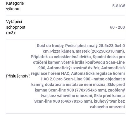
Kategorie
5-8 kW
výkonu
:
Vytápěcí
schopnost
60 - 200
(m3)
:
Rošt do trouby, Pečící plech malý 28.5x23.0x4.0
cm, Pizza kámen, mastek (20x250x310 mm),
Příplatek za celoskleněná dvířka, Spodní deska pro
otáčení kamen včetně hrdla kouřovodu Scan-Line
900, Automatický uzavírač dvířek, Automatická
regulace hoření HAC, Automatická regulace hoření
Příslušenství
:
HAC 2.0 pro Scan-Line 900 - nutno objednat s
kamny, dodatečná instalace není možná, Sklo před
kamna Scan-line 900 (778x954x6 mm), zaoblený
tvar, bez váhového omezení, Sklo před kamna
Scan-line 900 (646x783x6 mm), kruhový tvar, bez
váhového omezení