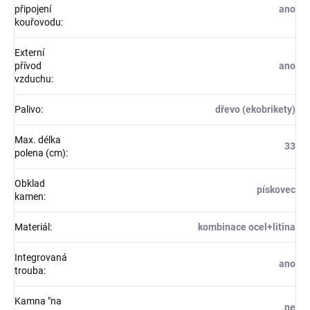
připojení
ano
kouřovodu
:
Externí
přívod
ano
vzduchu
:
Palivo
:
dřevo (ekobrikety)
Max. délka
33
polena (cm)
:
Obklad
pískovec
kamen
:
Materiál
:
kombinace ocel+litina
Integrovaná
ano
trouba
:
Kamna "na
ne