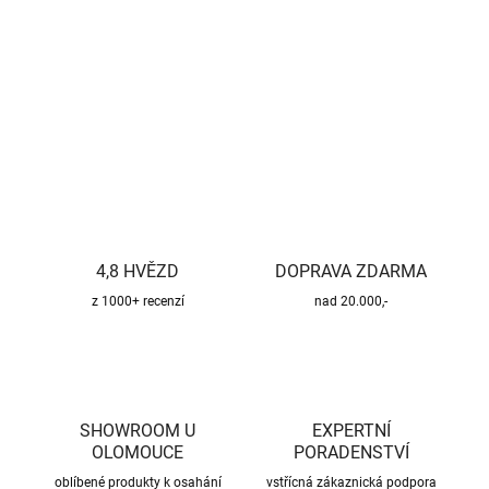
−
+
Přidat do košíku
DETAILNÍ INFORMACE
ZEPTAT SE
HLÍDAT
4,8 HVĚZD
DOPRAVA ZDARMA
z 1000+ recenzí
nad 20.000,-
SHOWROOM U
EXPERTNÍ
OLOMOUCE
PORADENSTVÍ
oblíbené produkty k osahání
vstřícná zákaznická podpora