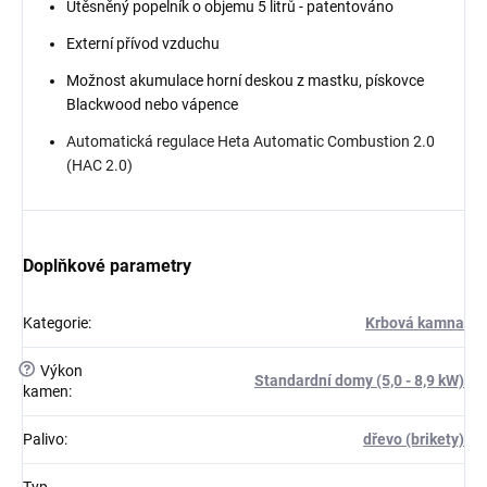
Utěsněný popelník o objemu 5 litrů - patentováno
Externí přívod vzduchu
Možnost akumulace horní deskou z mastku, pískovce
Blackwood nebo vápence
Automatická regulace Heta Automatic Combustion 2.0
(HAC 2.0)
Doplňkové parametry
Kategorie
:
Krbová kamna
?
Výkon
Standardní domy (5,0 - 8,9 kW)
kamen
:
Palivo
:
dřevo (brikety)