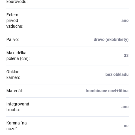
kouřovodu
:
Externí
přívod
ano
vzduchu
:
Palivo
:
dřevo (ekobrikety)
Max. délka
33
polena (cm)
:
Obklad
bez obkladu
kamen
:
Materiál
:
kombinace ocel+litina
Integrovaná
ano
trouba
:
Kamna "na
ne
noze"
: