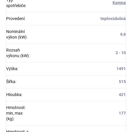
Typ
Kamna
spotřebiče
:
Provedení
:
teplovzdušná
Nominální
6,6
výkon (kW)
:
Rozsah
3 - 10
výkonu (kW)
:
Výška
:
1491
Šířka
:
515
Hloubka
:
421
Hmotnost:
min, max
177
(kg)
:
Hmotnost: s