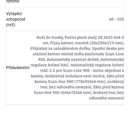
výkonu
:
Vytápěcí
schopnost
60 - 200
(m3)
:
Rošt do trouby, Pečící plech malý 28.5x23.0x4.0
cm, Pizza kámen, mastek (20x250x310 mm),
Příplatek za celoskleněná dvířka, Spodní deska pro
otáčení kamen včetně hrdla kouřovodu Scan-Line
900, Automatický uzavírač dvířek, Automatická
regulace hoření HAC, Automatická regulace hoření
Příslušenství
:
HAC 2.0 pro Scan-Line 900 - nutno objednat s
kamny, dodatečná instalace není možná, Sklo před
kamna Scan-line 900 (778x954x6 mm), zaoblený
tvar, bez váhového omezení, Sklo před kamna
Scan-line 900 (646x783x6 mm), kruhový tvar, bez
váhového omezení