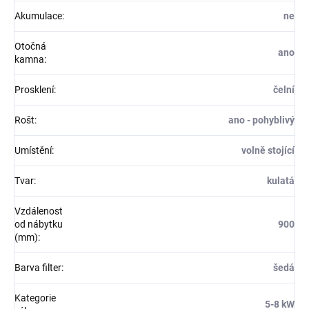
Akumulace
:
ne
Otočná
ano
kamna
:
Prosklení
:
čelní
Rošt
:
ano - pohyblivý
Umístění
:
volně stojící
Tvar
:
kulatá
Vzdálenost
od nábytku
900
(mm)
:
Barva filter
:
šedá
Kategorie
5-8 kW