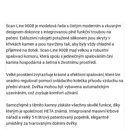
Scan-Line 900B je modelová řada s čistým moderním a vkusným
designem dokonce s integrovanou plně funkční troubou na
pečení. Exkluzivní rukojeti potažené silikonem jsou skryty v
křivkách kamen a jsou navrženy tak, aby byly vždy chladné a
příjemné na dotek. Scan-Line 900B mají velkou a robustní
spalovací komoru, která spolu s jedinečným spalováním činí
kamna hospodárná a šetrná k životnímu prostředí.
Velké prosklení zvýrazňuje krásné a efektivní spalování, které lze
snadno regulovat pomocí ovládacího kolečka přívodu vzduchu na
přední straně. Dvířka mohou být vybavena automatickým
uzavíráním, což zvyšuje komfort užívání.
Samozřejmě s těmito kamny získáte všechny skvělé funkce, díky
kterým je společnost HETA známá. Integrované masivní krbové
nářadí a velký 5-ti litrový patentovaný popelník, elegantně
umístěný za tvarovanými dolními dvířky.