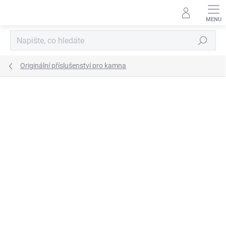
Přejít
na
obsah
Hledat
Originální příslušenství pro kamna
ZNAČKA:
HETA
ZDARMA