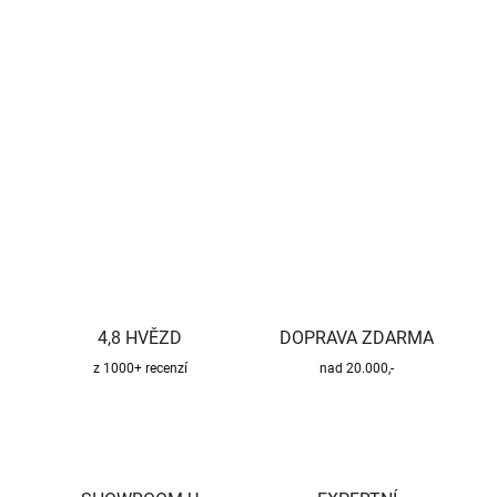
Měrná
SKLADEM U VÝROBCE
cena:
−
+
Přidat do košíku
DETAILNÍ INFORMACE
ZEPTAT SE
HLÍDAT
4,8 HVĚZD
DOPRAVA ZDARMA
z 1000+ recenzí
nad 20.000,-