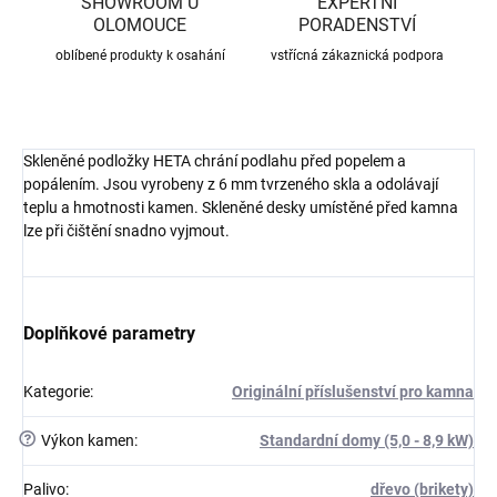
SHOWROOM U
EXPERTNÍ
OLOMOUCE
PORADENSTVÍ
oblíbené produkty k osahání
vstřícná zákaznická podpora
Skleněné podložky HETA chrání podlahu před popelem a
popálením. Jsou vyrobeny z 6 mm tvrzeného skla a odolávají
teplu a hmotnosti kamen. Skleněné desky umístěné před kamna
lze při čištění snadno vyjmout.
Doplňkové parametry
Kategorie
:
Originální příslušenství pro kamna
?
Výkon kamen
:
Standardní domy (5,0 - 8,9 kW)
Palivo
:
dřevo (brikety)