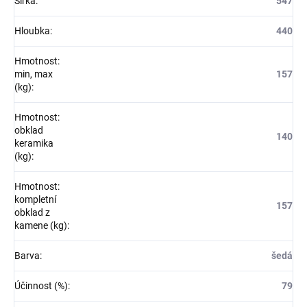
Šířka
:
547
Hloubka
:
440
Hmotnost:
min, max
157
(kg)
:
Hmotnost:
obklad
140
keramika
(kg)
:
Hmotnost:
kompletní
157
obklad z
kamene (kg)
:
Barva
:
šedá
Účinnost (%)
:
79