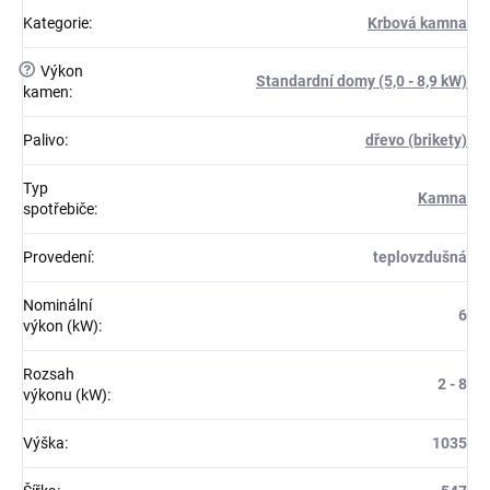
Kategorie
:
Krbová kamna
?
Výkon
Standardní domy (5,0 - 8,9 kW)
kamen
:
Palivo
:
dřevo (brikety)
Typ
Kamna
spotřebiče
:
Provedení
:
teplovzdušná
Nominální
6
výkon (kW)
:
Rozsah
2 - 8
výkonu (kW)
:
Výška
:
1035