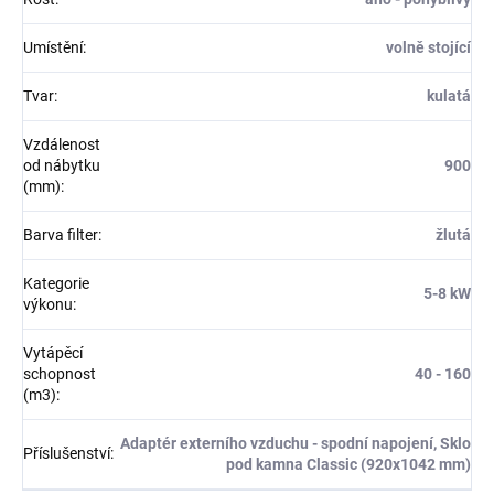
Umístění
:
volně stojící
Tvar
:
kulatá
Vzdálenost
od nábytku
900
(mm)
:
Barva filter
:
žlutá
Kategorie
5-8 kW
výkonu
:
Vytápěcí
schopnost
40 - 160
(m3)
:
Adaptér externího vzduchu - spodní napojení, Sklo
Příslušenství
:
pod kamna Classic (920x1042 mm)