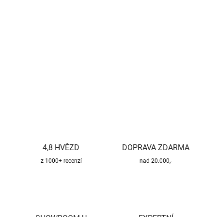
Měrná
SKLADEM U VÝROBCE
cena:
−
+
Přidat do košíku
DETAILNÍ INFORMACE
ZEPTAT SE
HLÍDAT
4,8 HVĚZD
DOPRAVA ZDARMA
z 1000+ recenzí
nad 20.000,-