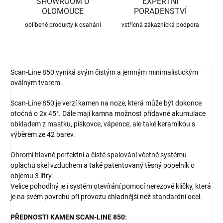
SHOWROOM U
EXPERTNÍ
OLOMOUCE
PORADENSTVÍ
oblíbené produkty k osahání
vstřícná zákaznická podpora
Scan-Line 850 vyniká svým čistým a jemným minimalistickým
oválným tvarem.
Scan-Line 850 je verzí kamen na noze, která může být dokonce
otočná o 2x 45°. Dále mají kamna možnost přídavné akumulace
obkladem z mastku, pískovce, vápence, ale také keramikou s
výběrem ze 42 barev.
Ohromí hlavně perfektní a čisté spalování včetně systému
oplachu skel vzduchem a také patentovaný těsný
popelník o
objemu 3 litry.
Velice pohodlný je i systém otevírání pomocí nerezové kličky, která
je na svém povrchu při provozu chladnější než standardní ocel.
PŘEDNOSTI KAMEN SCAN-LINE 850: