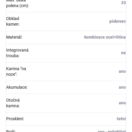
Max. délka
33
polena (cm)
:
Obklad
pískovec
kamen
:
Materiál
:
kombinace ocel+litina
Integrovaná
ne
trouba
:
Kamna "na
ano
noze"
:
Akumulace
:
ano
Otočná
ano
kamna
:
Prosklení
:
čelní
Rošt
:
ano - pohyblivý