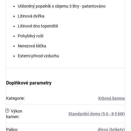
Utěsněný popelník o objemu 3 litry - patentováno
Litinová dvířka
Litinové dno topeniště
Pohyblivý rošt
Nerezová klička
Externí přívod vzduchu
Doplňkové parametry
Kategorie
:
Krbová kamna
?
Výkon
Standardní domy (5,0 - 8,9 kW)
kamen
:
Palivo
:
dřevo (brikety)