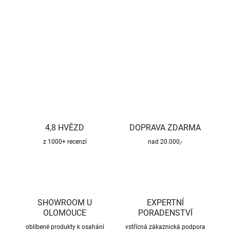
−
+
Přidat do košíku
DETAILNÍ INFORMACE
ZEPTAT SE
HLÍDAT
4,8 HVĚZD
DOPRAVA ZDARMA
z 1000+ recenzí
nad 20.000,-
SHOWROOM U
EXPERTNÍ
OLOMOUCE
PORADENSTVÍ
oblíbené produkty k osahání
vstřícná zákaznická podpora