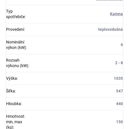
Typ
Kamna
spotřebiče
:
Provedení
:
teplovzdušná
Nominální
6
výkon (kW)
:
Rozsah
2 - 8
výkonu (kW)
:
Výška
:
1035
Šířka
:
547
Hloubka
:
440
Hmotnost:
min, max
150
(kg)
: