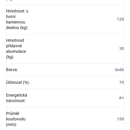
Hmotnost: s
horní
120
kamennou
deskou (kg)
:
Hmotnost
přídavné
30
akumulace
(kg)
:
Barva
:
šedá
Účinnost (%)
:
79
Energetická
A+
náročnost
:
Průměr
kouřovodu
150
(mm)
: