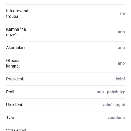
Integrovaná
ne
trouba
:
Kamna "na
ano
noze"
:
Akumulace
:
ano
Otočná
ano
kamna
:
Prosklení
:
čelní
Rošt
:
ano - pohyblivý
Umístění
:
volně stojící
Tvar
:
zaoblená
Vzdálenost