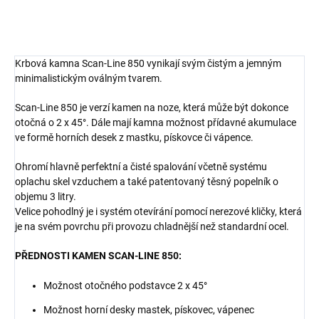
Krbová kamna Scan-Line 850 vynikají svým čistým a jemným
minimalistickým oválným tvarem.
Scan-Line 850 je verzí kamen na noze, která může být dokonce
otočná o 2 x 45°. Dále mají kamna možnost přídavné akumulace
ve formě horních desek z mastku, pískovce či vápence.
Ohromí hlavně perfektní a čisté spalování včetně systému
oplachu skel vzduchem a také patentovaný těsný
popelník o
objemu 3 litry.
Velice pohodlný je i systém otevírání pomocí nerezové kličky, která
je na svém povrchu při provozu chladnější než standardní ocel.
PŘEDNOSTI KAMEN SCAN-LINE 850:
Možnost otočného podstavce 2 x 45°
Možnost horní desky mastek, pískovec, vápenec