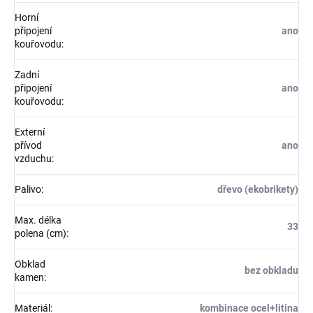
Horní
připojení
ano
kouřovodu
:
Zadní
připojení
ano
kouřovodu
:
Externí
přívod
ano
vzduchu
:
Palivo
:
dřevo (ekobrikety)
Max. délka
33
polena (cm)
:
Obklad
bez obkladu
kamen
:
Materiál
:
kombinace ocel+litina