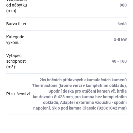
od nábytku
900
(mm)
:
Barva filter
:
šedá
Kategorie
5-8 kW
výkonu
:
Vytápěcí
schopnost
40 - 160
(m3)
:
2ks bočních přídavných akumulačních kamenů
Thermastone (kromě verzí v kompletním obkladu),
Spodní deska pro otáčení kamen vč. hrdla
Příslušenství
:
kouřovodu Ø 428 mm, pro kamna bez kompletního
obkladu, Adaptér externího vzduchu - spodní
napojení, Sklo pod kamna Classic (920x1042 mm)