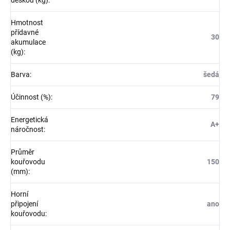
deskou (kg)
:
Hmotnost
přídavné
30
akumulace
(kg)
:
Barva
:
šedá
Účinnost (%)
:
79
Energetická
A+
náročnost
:
Průměr
kouřovodu
150
(mm)
:
Horní
připojení
ano
kouřovodu
: