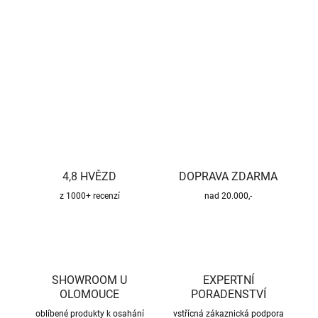
−
+
Přidat do košíku
DETAILNÍ INFORMACE
ZEPTAT SE
HLÍDAT
4,8 HVĚZD
DOPRAVA ZDARMA
z 1000+ recenzí
nad 20.000,-
SHOWROOM U
EXPERTNÍ
OLOMOUCE
PORADENSTVÍ
oblíbené produkty k osahání
vstřícná zákaznická podpora