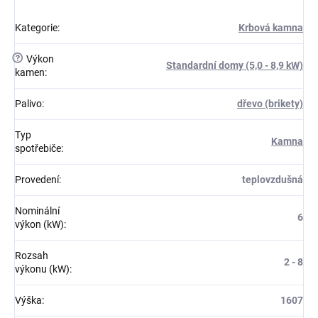
Kategorie
:
Krbová kamna
?
Výkon
Standardní domy (5,0 - 8,9 kW)
kamen
:
Palivo
:
dřevo (brikety)
Typ
Kamna
spotřebiče
:
Provedení
:
teplovzdušná
Nominální
6
výkon (kW)
:
Rozsah
2 - 8
výkonu (kW)
:
Výška
:
1607