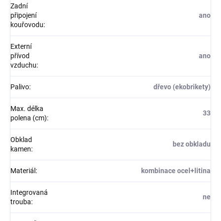
Zadní
připojení
ano
kouřovodu
:
Externí
přívod
ano
vzduchu
:
Palivo
:
dřevo (ekobrikety)
Max. délka
33
polena (cm)
:
Obklad
bez obkladu
kamen
:
Materiál
:
kombinace ocel+litina
Integrovaná
ne
trouba
: