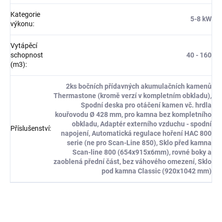
Kategorie
5-8 kW
výkonu
:
Vytápěcí
schopnost
40 - 160
(m3)
:
2ks bočních přídavných akumulačních kamenů
Thermastone (kromě verzí v kompletním obkladu),
Spodní deska pro otáčení kamen vč. hrdla
kouřovodu Ø 428 mm, pro kamna bez kompletního
obkladu, Adaptér externího vzduchu - spodní
Příslušenství
:
napojení, Automatická regulace hoření HAC 800
serie (ne pro Scan-Line 850), Sklo před kamna
Scan-line 800 (654x915x6mm), rovné boky a
zaoblená přední část, bez váhového omezení, Sklo
pod kamna Classic (920x1042 mm)