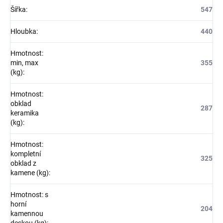
Šířka
:
547
Hloubka
:
440
Hmotnost:
min, max
355
(kg)
:
Hmotnost:
obklad
287
keramika
(kg)
:
Hmotnost:
kompletní
325
obklad z
kamene (kg)
:
Hmotnost: s
horní
204
kamennou