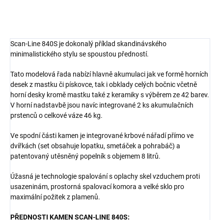
Scan-Line 840S je dokonalý příklad skandinávského
minimalistického stylu se spoustou předností.
Tato modelová řada nabízí hlavně akumulaci jak ve formě horních
desek z mastku či pískovce, tak i obklady celých bočnic včetně
horní desky kromě mastku také z keramiky s výběrem ze 42 barev.
V horní nadstavbě jsou navíc integrované 2 ks akumulačních
prstenců o celkové váze 46 kg.
Ve spodní části kamen je integrované krbové nářadí přímo ve
dvířkách (set obsahuje lopatku, smetáček a pohrabáč) a
patentovaný utěsněný popelník s objemem 8 litrů.
Úžasná je technologie spalování s oplachy skel vzduchem proti
usazeninám, prostorná spalovací komora a velké sklo pro
maximální požitek z plamenů.
PŘEDNOSTI KAMEN SCAN-LINE 840S: