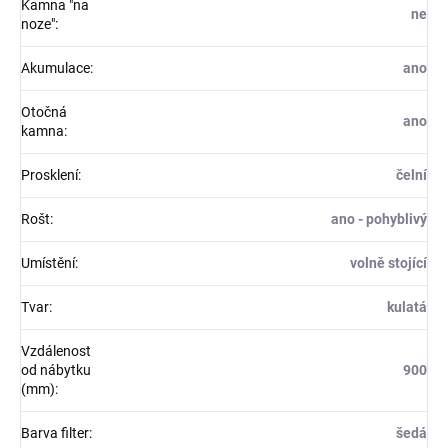
Kamna "na
ne
noze"
:
Akumulace
:
ano
Otočná
ano
kamna
:
Prosklení
:
čelní
Rošt
:
ano - pohyblivý
Umístění
:
volně stojící
Tvar
:
kulatá
Vzdálenost
od nábytku
900
(mm)
:
Barva filter
:
šedá