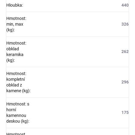
Hloubka
:
440
Hmotnost:
min, max
326
(kg)
:
Hmotnost:
obklad
262
keramika
(kg)
:
Hmotnost:
kompletní
296
obklad z
kamene (kg)
:
Hmotnost: s
horní
175
kamennou
deskou (kg)
:
Hmotnost