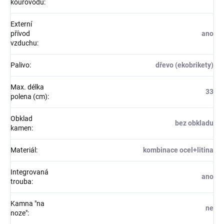
kouřovodu
:
Externí
přívod
ano
vzduchu
:
Palivo
:
dřevo (ekobrikety)
Max. délka
33
polena (cm)
:
Obklad
bez obkladu
kamen
:
Materiál
:
kombinace ocel+litina
Integrovaná
ano
trouba
:
Kamna "na
ne
noze"
: