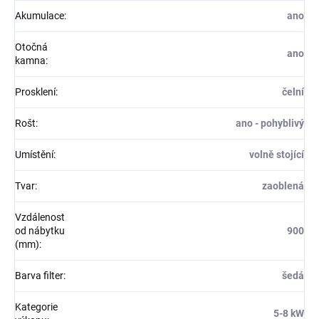
Akumulace
:
ano
Otočná
ano
kamna
:
Prosklení
:
čelní
Rošt
:
ano - pohyblivý
Umístění
:
volně stojící
Tvar
:
zaoblená
Vzdálenost
od nábytku
900
(mm)
:
Barva filter
:
šedá
Kategorie
5-8 kW