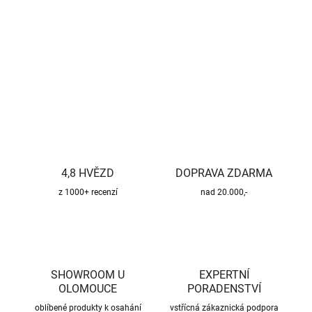
−
+
Přidat do košíku
DETAILNÍ INFORMACE
ZEPTAT SE
HLÍDAT
4,8 HVĚZD
DOPRAVA ZDARMA
z 1000+ recenzí
nad 20.000,-
SHOWROOM U
EXPERTNÍ
OLOMOUCE
PORADENSTVÍ
oblíbené produkty k osahání
vstřícná zákaznická podpora