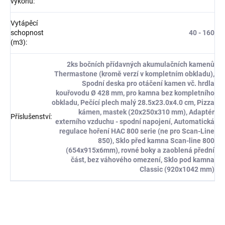
výkonu
:
Vytápěcí
schopnost
40 - 160
(m3)
:
2ks bočních přídavných akumulačních kamenů
Thermastone (kromě verzí v kompletním obkladu),
Spodní deska pro otáčení kamen vč. hrdla
kouřovodu Ø 428 mm, pro kamna bez kompletního
obkladu, Pečící plech malý 28.5x23.0x4.0 cm, Pizza
kámen, mastek (20x250x310 mm), Adaptér
Příslušenství
:
externího vzduchu - spodní napojení, Automatická
regulace hoření HAC 800 serie (ne pro Scan-Line
850), Sklo před kamna Scan-line 800
(654x915x6mm), rovné boky a zaoblená přední
část, bez váhového omezení, Sklo pod kamna
Classic (920x1042 mm)