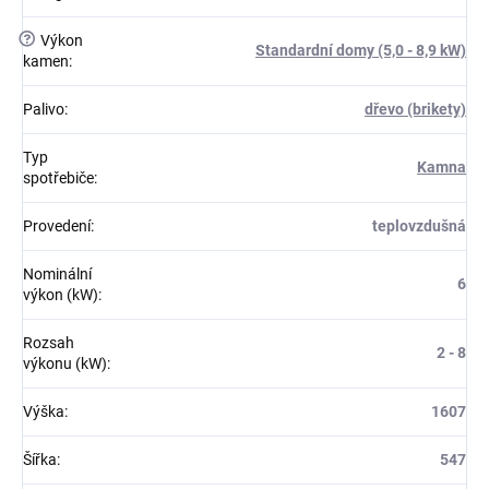
?
Výkon
Standardní domy (5,0 - 8,9 kW)
kamen
:
Palivo
:
dřevo (brikety)
Typ
Kamna
spotřebiče
:
Provedení
:
teplovzdušná
Nominální
6
výkon (kW)
:
Rozsah
2 - 8
výkonu (kW)
:
Výška
:
1607
Šířka
:
547