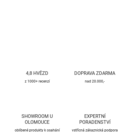
−
+
Přidat do košíku
DETAILNÍ INFORMACE
ZEPTAT SE
HLÍDAT
4,8 HVĚZD
DOPRAVA ZDARMA
z 1000+ recenzí
nad 20.000,-
SHOWROOM U
EXPERTNÍ
OLOMOUCE
PORADENSTVÍ
oblíbené produkty k osahání
vstřícná zákaznická podpora