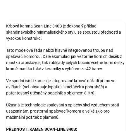
Krbová kamna Scan-Line 840B je dokonalý příklad
skandinávského minimalistického stylu se spoustou předností a
vysokou konstrukcí.
Tato modelová řada nabízí hlavně integrovanou troubu nad
spalovací komorou. Dále akumulaci jak ve formě horních desek z
mastku či pískovce, tak i obklady celých bočnic včetně horní desky
kromě mastku také z keramiky s výběrem ze 42 barev.
Ve spodní části kamen je integrované krbové nářadí přímo ve
dvířkách (set obsahuje lopatku, smetáček a pohrabáč) a
patentovaný utěsněný popelník s objemem 8 litrů.
Úžasná je technologie spalování s oplachy skel vzduchem proti
usazeninám, prostorná spalovací komora a velké sklo pro
maximální požitek z plamenů.
PŘEDNOSTI KAMEN SCAN-LINE 840B: