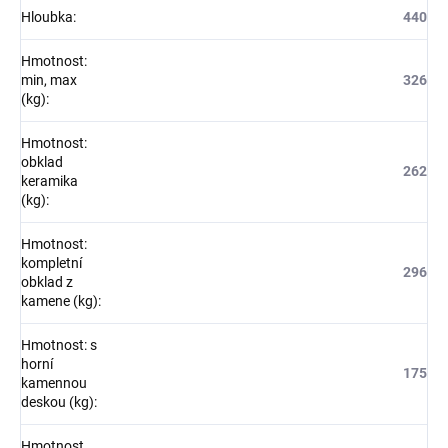
Hloubka
:
440
Hmotnost:
min, max
326
(kg)
:
Hmotnost:
obklad
262
keramika
(kg)
:
Hmotnost:
kompletní
296
obklad z
kamene (kg)
:
Hmotnost: s
horní
175
kamennou
deskou (kg)
:
Hmotnost