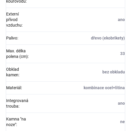
kouřovodu
:
Externí
přívod
ano
vzduchu
:
Palivo
:
dřevo (ekobrikety)
Max. délka
33
polena (cm)
:
Obklad
bez obkladu
kamen
:
Materiál
:
kombinace ocel+litina
Integrovaná
ano
trouba
:
Kamna "na
ne
noze"
: