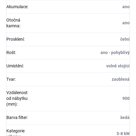
Akumulace
:
ano
Otočná
ano
kamna
:
Prosklení
:
čelní
Rošt
:
ano - pohyblivý
Umístění
:
volně stojící
Tvar
:
zaoblená
Vzdálenost
od nábytku
900
(mm)
:
Barva filter
:
šedá
Kategorie
5-8 kW