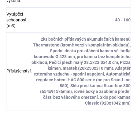
výkonu
:
Vytápěcí
schopnost
40 - 160
(m3)
:
2ks bočních přídavných akumulačních kamenů
Thermastone (kromě verzí v kompletním obkladu),
Spodní deska pro otáčení kamen vč. hrdla
kouřovodu Ø 428 mm, pro kamna bez kompletního
obkladu, Pečící plech malý 28.5x23.0x4.0 cm, Pizza
kámen, mastek (20x250x310 mm), Adaptér
Příslušenství
:
externího vzduchu - spodní napojení, Automatická
regulace hoření HAC 800 serie (ne pro Scan-Line
850), Sklo před kamna Scan-line 800
(654x915x6mm), rovné boky a zaoblená přední
část, bez váhového omezení, Sklo pod kamna
Classic (920x1042 mm)