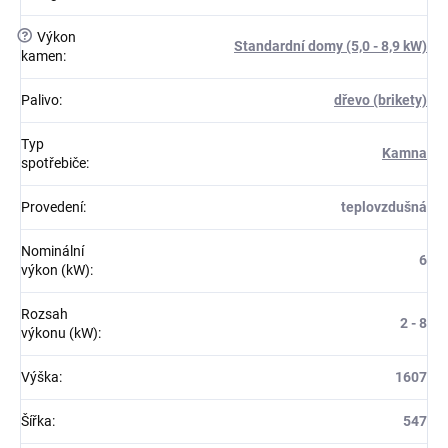
?
Výkon
Standardní domy (5,0 - 8,9 kW)
kamen
:
Palivo
:
dřevo (brikety)
Typ
Kamna
spotřebiče
:
Provedení
:
teplovzdušná
Nominální
6
výkon (kW)
:
Rozsah
2 - 8
výkonu (kW)
:
Výška
:
1607
Šířka
:
547