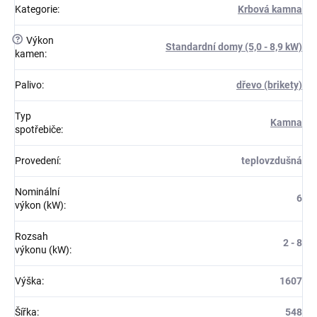
Kategorie
:
Krbová kamna
?
Výkon
Standardní domy (5,0 - 8,9 kW)
kamen
:
Palivo
:
dřevo (brikety)
Typ
Kamna
spotřebiče
:
Provedení
:
teplovzdušná
Nominální
6
výkon (kW)
:
Rozsah
2 - 8
výkonu (kW)
:
Výška
:
1607
Šířka
:
548