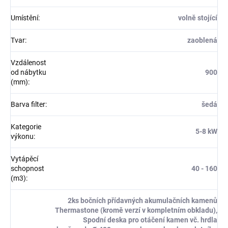
Umístění
:
volně stojící
Tvar
:
zaoblená
Vzdálenost
od nábytku
900
(mm)
:
Barva filter
:
šedá
Kategorie
5-8 kW
výkonu
:
Vytápěcí
schopnost
40 - 160
(m3)
:
2ks bočních přídavných akumulačních kamenů
Thermastone (kromě verzí v kompletním obkladu),
Spodní deska pro otáčení kamen vč. hrdla