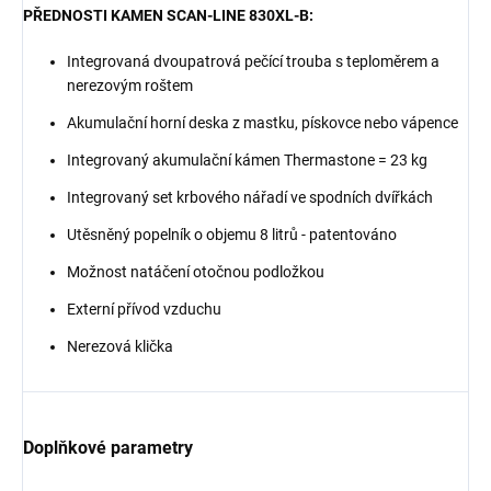
PŘEDNOSTI KAMEN SCAN-LINE 830XL-B:
Integrovaná dvoupatrová pečící trouba s teploměrem a
nerezovým roštem
Akumulační horní deska z mastku, pískovce nebo vápence
Integrovaný akumulační kámen Thermastone = 23 kg
Integrovaný set krbového nářadí ve spodních dvířkách
Utěsněný popelník o objemu 8 litrů - patentováno
Možnost natáčení otočnou podložkou
Externí přívod vzduchu
Nerezová klička
Doplňkové parametry