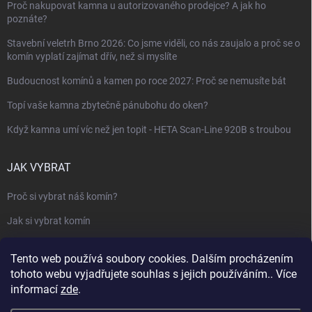
Proč nakupovat kamna u autorizovaného prodejce? A jak ho
poznáte?
Stavební veletrh Brno 2026: Co jsme viděli, co nás zaujalo a proč se o
komín vyplatí zajímat dřív, než si myslíte
Budoucnost komínů a kamen po roce 2027: Proč se nemusíte bát
Topí vaše kamna zbytečně pánubohu do oken?
Když kamna umí víc než jen topit - HETA Scan-Line 920B s troubou
JAK VYBRAT
Proč si vybrat náš komín?
Jak si vybrat komín
Keramický nebo nerezový komín?
Tento web používá soubory cookies. Dalším procházením
Jak vybrat kamna nebo krbovou vložku
tohoto webu vyjadřujete souhlas s jejich používáním.. Více
informací
zde
.
Jak postavit krbovou obestavbu