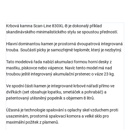
Krbová kamna Scan-Line 830XL-B je dokonalý příklad
skandinávského minimalistického stylu se spoustou předností.
Hlavní dominantou kamen je prostorná dvoupatrová integrovaná
trouba. Součástí pícky je samozřejmě teploměr, který je nezbytný.
Tato modelová řada nabízí akumulaci formou horní desky z
mastku, pískovce nebo vápence. Navíc tento model má nad
troubou ještě integrovaný akumulační prstenec o váze 23 kg.
Ve spodní části kamen je integrované krbové nářadí přímo ve
dvířkách (set obsahuje lopatku, smetáček a pohrabáč) a
patentovaný utěsněný popelník s objemem 8 litrů.
Úžasná je technologie spalování s oplachy skel vzduchem proti
usazeninám, prostorná spalovací komora a velké sklo pro
maximální požitek z plamenů.