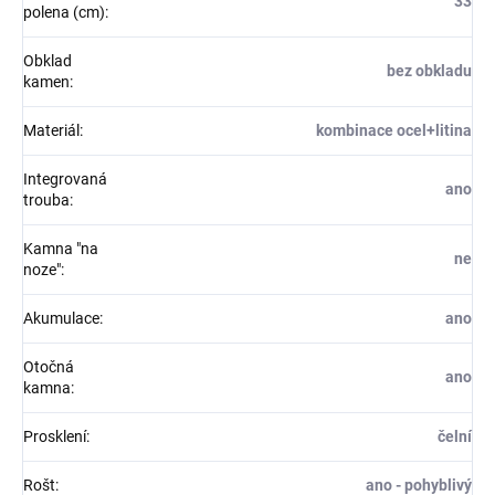
33
polena (cm)
:
Obklad
bez obkladu
kamen
:
Materiál
:
kombinace ocel+litina
Integrovaná
ano
trouba
:
Kamna "na
ne
noze"
:
Akumulace
:
ano
Otočná
ano
kamna
:
Prosklení
:
čelní
Rošt
:
ano - pohyblivý