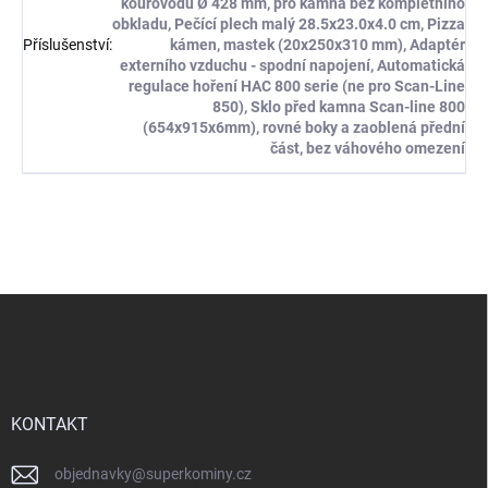
kouřovodu Ø 428 mm, pro kamna bez kompletního
obkladu, Pečící plech malý 28.5x23.0x4.0 cm, Pizza
Příslušenství
:
kámen, mastek (20x250x310 mm), Adaptér
externího vzduchu - spodní napojení, Automatická
regulace hoření HAC 800 serie (ne pro Scan-Line
850), Sklo před kamna Scan-line 800
(654x915x6mm), rovné boky a zaoblená přední
část, bez váhového omezení
Z
á
p
a
t
í
KONTAKT
objednavky
@
superkominy.cz