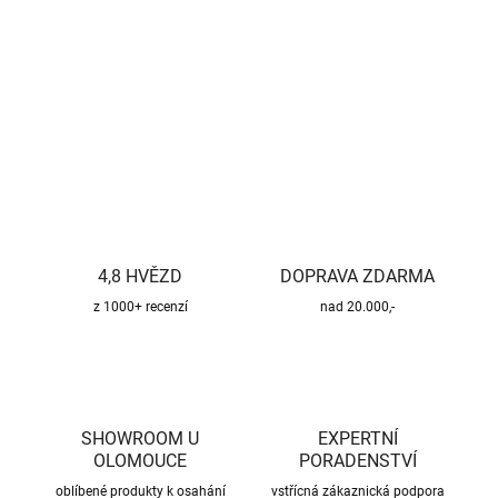
−
+
Přidat do košíku
DETAILNÍ INFORMACE
ZEPTAT SE
HLÍDAT
4,8 HVĚZD
DOPRAVA ZDARMA
z 1000+ recenzí
nad 20.000,-
SHOWROOM U
EXPERTNÍ
OLOMOUCE
PORADENSTVÍ
oblíbené produkty k osahání
vstřícná zákaznická podpora