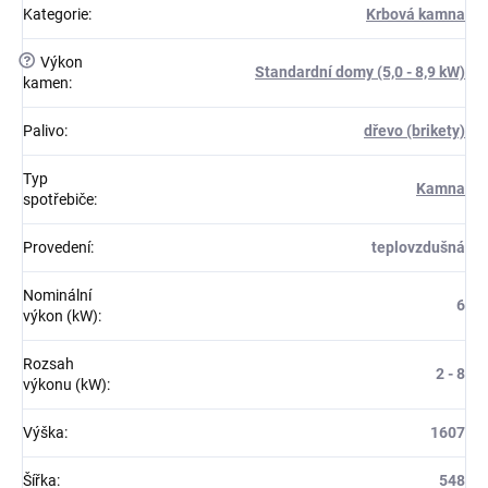
Kategorie
:
Krbová kamna
?
Výkon
Standardní domy (5,0 - 8,9 kW)
kamen
:
Palivo
:
dřevo (brikety)
Typ
Kamna
spotřebiče
:
Provedení
:
teplovzdušná
Nominální
6
výkon (kW)
:
Rozsah
2 - 8
výkonu (kW)
:
Výška
:
1607
Šířka
:
548