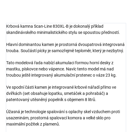
Krbová kamna Scan-Line 830XL-B je dokonalý příklad
skandinávského minimalistického stylu se spoustou předností.
Hlavní dominantou kamen je prostorná dvoupatrová integrovaná
trouba. Součástí pícky je samozřejmě teploměr, který je nezbytný.
Tato modelová řada nabízí akumulaci formou horní desky z
mastku, pískovce nebo vápence. Navíc tento model má nad
troubou ještě integrovaný akumulační prstenec o váze 23 kg.
Ve spodní části kamen je integrované krbové nářadí přímo ve
dvířkách (set obsahuje lopatku, smetáček a pohrabáč) a
patentovaný utěsněný popelník s objemem 8 litrů.
Úžasná je technologie spalování s oplachy skel vzduchem proti
usazeninám, prostorná spalovací komora a velké sklo pro
maximální požitek z plamenů.