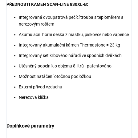
PŘEDNOSTI KAMEN SCAN-LINE 830XL-B:
Integrovaná dvoupatrová pečící trouba s teploměrem a
nerezovým roštem
Akumulační horní deska z mastku, pískovce nebo vápence
Integrovaný akumulační kámen Thermastone = 23 kg
Integrovaný set krbového nářadí ve spodních dvířkách
Utěsněný popelník o objemu 8 litrů - patentováno
Možnost natáčení otočnou podložkou
Externí přívod vzduchu
Nerezová klička
Doplňkové parametry