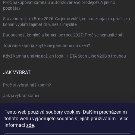
Proč nakupovat kamna u autorizovaného prodejce? A jak ho
poznáte?
Stavební veletrh Brno 2026: Co jsme viděli, co nás zaujalo a proč se o
komín vyplatí zajímat dřív, než si myslíte
Budoucnost komínů a kamen po roce 2027: Proč se nemusíte bát
Topí vaše kamna zbytečně pánubohu do oken?
Když kamna umí víc než jen topit - HETA Scan-Line 920B s troubou
JAK VYBRAT
Proč si vybrat náš komín?
Jak si vybrat komín
Keramický nebo nerezový komín?
Tento web používá soubory cookies. Dalším procházením
Jak vybrat kamna nebo krbovou vložku
tohoto webu vyjadřujete souhlas s jejich používáním.. Více
informací
zde
.
Jak postavit krbovou obestavbu