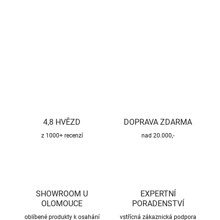
−
+
Přidat do košíku
DETAILNÍ INFORMACE
ZEPTAT SE
HLÍDAT
4,8 HVĚZD
DOPRAVA ZDARMA
z 1000+ recenzí
nad 20.000,-
SHOWROOM U
EXPERTNÍ
OLOMOUCE
PORADENSTVÍ
oblíbené produkty k osahání
vstřícná zákaznická podpora