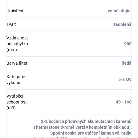
Umístění
:
volně stojící
Tvar
:
zaoblená
Vzdálenost
od nábytku
900
(mm)
:
Barva filter
:
šedá
Kategorie
5-8 kW
výkonu
:
Vytápěcí
schopnost
40 - 160
(m3)
:
2ks bočních přídavných akumulačních kamenů
Thermastone (kromě verzí v kompletním obkladu),
Spodní deska pro otáčení kamen vč. hrdla