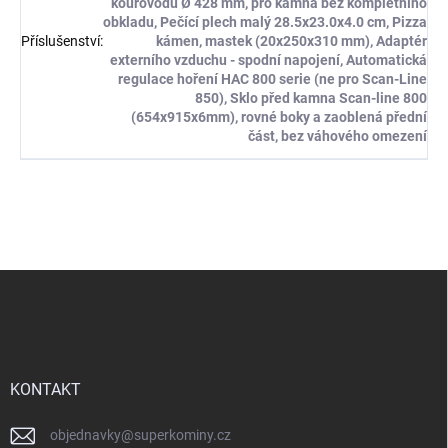
kouřovodu Ø 428 mm, pro kamna bez kompletního
obkladu, Pečící plech malý 28.5x23.0x4.0 cm, Pizza
Příslušenství
:
kámen, mastek (20x250x310 mm), Adaptér
externího vzduchu - spodní napojení, Automatická
regulace hoření HAC 800 serie (ne pro Scan-Line
850), Sklo před kamna Scan-line 800
(654x915x6mm), rovné boky a zaoblená přední
část, bez váhového omezení
Z
á
p
a
t
í
KONTAKT
objednavky
@
superkominy.cz