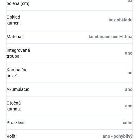
33
polena (cm)
:
Obklad
bez obkladu
kamen
:
Materiál
:
kombinace ocel+litina
Integrovaná
ano
trouba
:
Kamna "na
ne
noze"
:
Akumulace
:
ano
Otočná
ano
kamna
:
Prosklení
:
čelní
Rošt
:
ano - pohyblivý