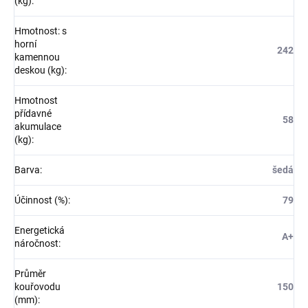
(kg)
:
Hmotnost: s
horní
242
kamennou
deskou (kg)
:
Hmotnost
přídavné
58
akumulace
(kg)
:
Barva
:
šedá
Účinnost (%)
:
79
Energetická
A+
náročnost
:
Průměr
kouřovodu
150
(mm)
: