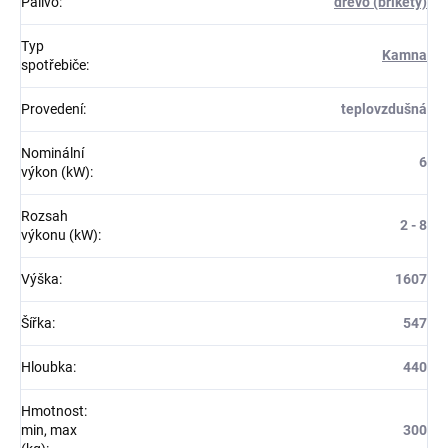
Palivo
:
dřevo (brikety)
Typ
Kamna
spotřebiče
:
Provedení
:
teplovzdušná
Nominální
6
výkon (kW)
:
Rozsah
2 - 8
výkonu (kW)
:
Výška
:
1607
Šířka
:
547
Hloubka
:
440
Hmotnost:
min, max
300