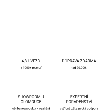
−
+
Přidat do košíku
DETAILNÍ INFORMACE
ZEPTAT SE
HLÍDAT
4,8 HVĚZD
DOPRAVA ZDARMA
z 1000+ recenzí
nad 20.000,-
SHOWROOM U
EXPERTNÍ
OLOMOUCE
PORADENSTVÍ
oblíbené produkty k osahání
vstřícná zákaznická podpora