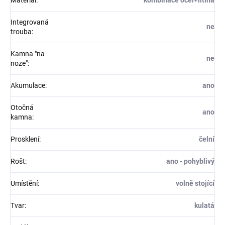
Materiál
:
kombinace ocel+litina
Integrovaná
ne
trouba
:
Kamna "na
ne
noze"
:
Akumulace
:
ano
Otočná
ano
kamna
:
Prosklení
:
čelní
Rošt
:
ano - pohyblivý
Umístění
:
volně stojící
Tvar
:
kulatá