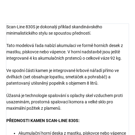
Scan-Line 830S je dokonalý příklad skandinávského
minimalistického stylu se spoustou předností.
Tato modelová řada nabízí akumulaci ve formě horních desek z
mastku, pískovce nebo vápence. V horní nadstavbě jsou ještě
integrované 4 ks akumulačních prstenců o celkové váze 92 kg.
Ve spodní části kamen je integrované krbové nářadí přímo ve
dvířkách (set obsahuje lopatku, smetáček a pohrabáč) a
patentovaný utěsněný popelník s objemem 8 litrů.
Úžasná je technologie spalování s oplachy skel vzduchem proti
usazeninám, prostorná spalovací komora a velké sklo pro
maximální požitek z plamenů.
PŘEDNOSTI KAMEN SCAN-LINE 830S:
Akumulační horní deska z mastku, pískovce nebo vápence