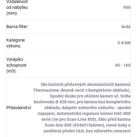
Vzdálenost
od nábytku
900
(mm)
:
Barva filter
:
šedá
Kategorie
5-8 kW
výkonu
:
Vytápěcí
schopnost
40 - 160
(m3)
:
2ks bočních přídavných akumulačních kamenů
Thermastone (kromě verzí v kompletním obkladu),
Spodní deska pro otáčení kamen vč. hrdla
kouřovodu Ø 428 mm, pro kamna bez kompletního
Příslušenství
:
obkladu, Adaptér externího vzduchu - spodní
napojení, Automatická regulace hoření HAC 800
serie (ne pro Scan-Line 850), Sklo před kamna
Scan-line 800 (654x915x6mm), rovné boky a
zaoblená přední část, bez váhového omezení