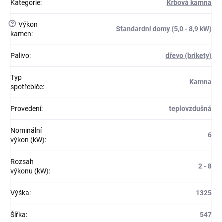
Kategorie
:
Krbová kamna
?
Výkon
Standardní domy (5,0 - 8,9 kW)
kamen
:
Palivo
:
dřevo (brikety)
Typ
Kamna
spotřebiče
:
Provedení
:
teplovzdušná
Nominální
6
výkon (kW)
:
Rozsah
2 - 8
výkonu (kW)
:
Výška
:
1325
Šířka
:
547