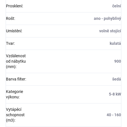
Prosklení
:
čelní
Rošt
:
ano - pohyblivý
Umístění
:
volně stojící
Tvar
:
kulatá
Vzdálenost
od nábytku
900
(mm)
:
Barva filter
:
šedá
Kategorie
5-8 kW
výkonu
:
Vytápěcí
schopnost
40 - 160
(m3)
: