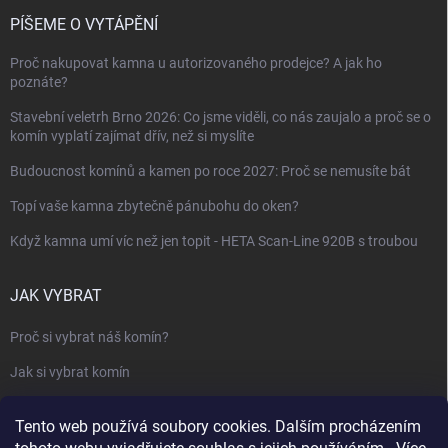
PÍŠEME O VYTÁPĚNÍ
Proč nakupovat kamna u autorizovaného prodejce? A jak ho
poznáte?
Stavební veletrh Brno 2026: Co jsme viděli, co nás zaujalo a proč se o
komín vyplatí zajímat dřív, než si myslíte
Budoucnost komínů a kamen po roce 2027: Proč se nemusíte bát
Topí vaše kamna zbytečně pánubohu do oken?
Když kamna umí víc než jen topit - HETA Scan-Line 920B s troubou
JAK VYBRAT
Proč si vybrat náš komín?
Jak si vybrat komín
Keramický nebo nerezový komín?
Tento web používá soubory cookies. Dalším procházením
Jak vybrat kamna nebo krbovou vložku