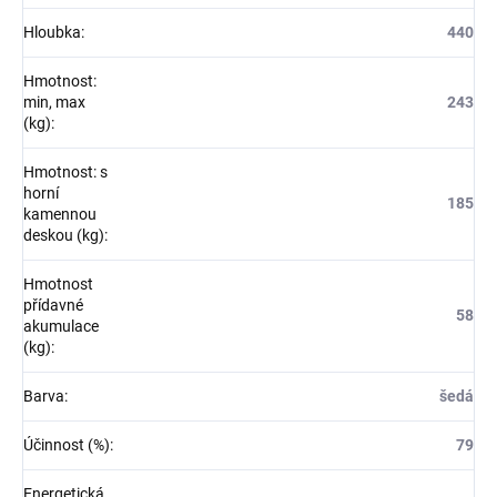
Hloubka
:
440
Hmotnost:
min, max
243
(kg)
:
Hmotnost: s
horní
185
kamennou
deskou (kg)
:
Hmotnost
přídavné
58
akumulace
(kg)
:
Barva
:
šedá
Účinnost (%)
:
79
Energetická