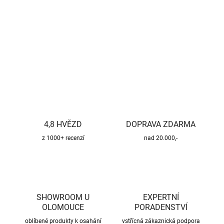
−
+
Přidat do košíku
DETAILNÍ INFORMACE
ZEPTAT SE
HLÍDAT
4,8 HVĚZD
DOPRAVA ZDARMA
z 1000+ recenzí
nad 20.000,-
SHOWROOM U
EXPERTNÍ
OLOMOUCE
PORADENSTVÍ
oblíbené produkty k osahání
vstřícná zákaznická podpora