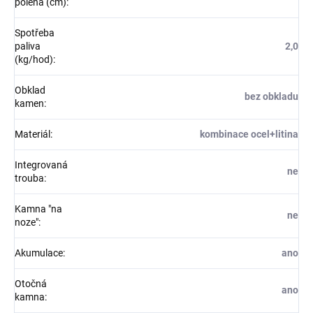
polena (cm)
:
Spotřeba
paliva
2,0
(kg/hod)
:
Obklad
bez obkladu
kamen
:
Materiál
:
kombinace ocel+litina
Integrovaná
ne
trouba
:
Kamna "na
ne
noze"
:
Akumulace
:
ano
Otočná
ano
kamna
: