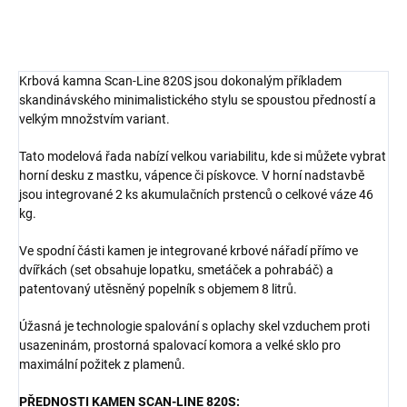
Krbová kamna Scan-Line 820S jsou dokonalým příkladem
skandinávského minimalistického stylu se spoustou předností a
velkým množstvím variant.
Tato modelová řada nabízí velkou variabilitu, kde si můžete vybrat
horní desku z mastku, vápence či pískovce. V horní nadstavbě
jsou integrované 2 ks akumulačních prstenců o celkové váze 46
kg.
Ve spodní části kamen je integrované krbové nářadí přímo ve
dvířkách (set obsahuje lopatku, smetáček a pohrabáč) a
patentovaný utěsněný popelník s objemem 8 litrů.
Úžasná je technologie spalování s oplachy skel vzduchem proti
usazeninám, prostorná spalovací komora a velké sklo pro
maximální požitek z plamenů.
PŘEDNOSTI KAMEN SCAN-LINE 820S: