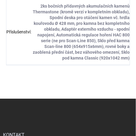
2ks bočních přídavných akumulačních kamenů
Thermastone (kromě verzí v kompletním obkladu),
Spodní deska pro otáčení kamen vč. hrdla
kouřovodu Ø 428 mm, pro kamna bez kompletního
obkladu, Adaptér externího vzduchu - spodní
Příslušenství
:
napojení, Automatická regulace hoření HAC 800
serie (ne pro Scan-Line 850), Sklo před kamna
Scan-line 800 (654x915x6mm), rovné boky a
zaoblená přední část, bez váhového omezení, Sklo
pod kamna Classic (920x1042 mm)
Z
á
p
a
t
í
KONTAKT