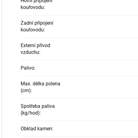
Horní připojení
kouřovodu
:
Zadní připojení
kouřovodu
:
Externí přívod
vzduchu
:
Palivo
:
Max. délka polena
(cm)
:
Spotřeba paliva
(kg/hod)
:
Obklad kamen
: