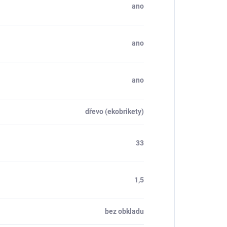
ano
ano
ano
dřevo (ekobrikety)
33
1,5
bez obkladu