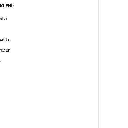
KLENÍ:
ství
46 kg
ířkách
o