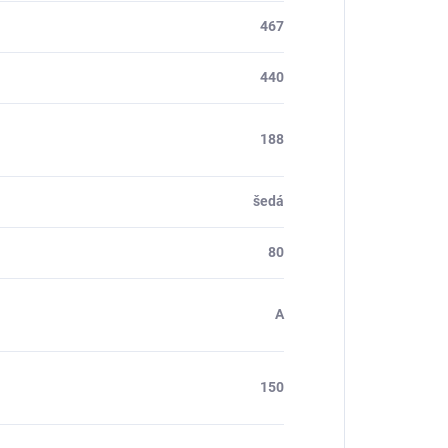
467
440
188
šedá
80
A
150