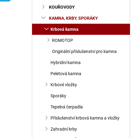
n
KOUŘOVODY
í
p
KAMNA, KRBY, SPORÁKY
a
n
Krbová kamna
e
ROMOTOP
l
Originální příslušenství pro kamna
Hybridní kamna
Peletová kamna
Krbové vložky
Sporáky
Tepelná čerpadla
Příslušenství krbová kamna a vložky
Zahradní krby