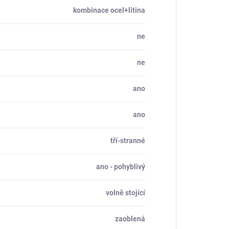
kombinace ocel+litina
ne
ne
ano
ano
tří-stranné
ano - pohyblivý
volně stojící
zaoblená