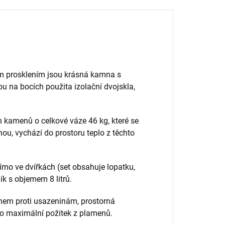
 prosklením jsou krásná kamna s
ou na bocích použita izolační dvojskla,
 kamenů o celkové váze 46 kg, které se
ou, vychází do prostoru teplo z těchto
ímo ve dvířkách (set obsahuje lopatku,
k s objemem 8 litrů.
chem proti usazeninám, prostorná
ro maximální požitek z plamenů.