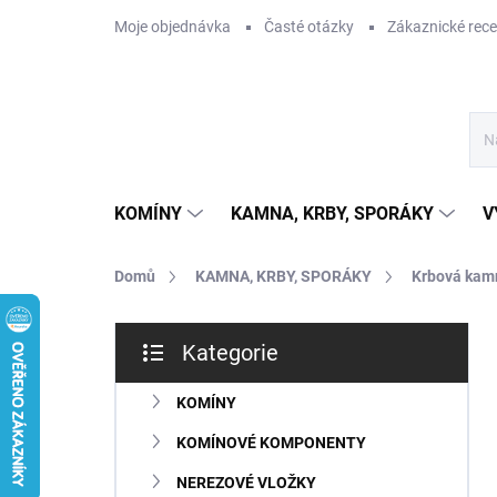
Přejít
Moje objednávka
Časté otázky
Zákaznické rec
na
obsah
KOMÍNY
KAMNA, KRBY, SPORÁKY
V
Domů
KAMNA, KRBY, SPORÁKY
Krbová kam
P
Kategorie
o
Přeskočit
s
kategorie
t
KOMÍNY
r
KOMÍNOVÉ KOMPONENTY
a
n
NEREZOVÉ VLOŽKY