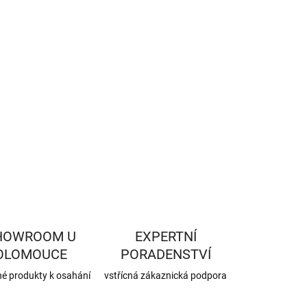
−
+
Přidat do košíku
ILNÍ INFORMACE
ZEPTAT SE
HLÍDAT
HOWROOM U
EXPERTNÍ
OLOMOUCE
PORADENSTVÍ
né produkty k osahání
vstřícná zákaznická podpora