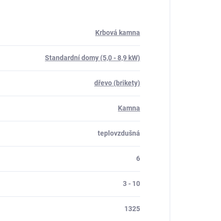
Krbová kamna
Standardní domy (5,0 - 8,9 kW)
dřevo (brikety)
Kamna
teplovzdušná
6
3 - 10
1325