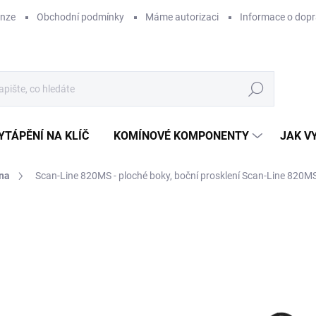
enze
Obchodní podmínky
Máme autorizaci
Informace o dop
Hledat
YTÁPĚNÍ NA KLÍČ
KOMÍNOVÉ KOMPONENTY
JAK V
na
Scan-Line 820MS - ploché boky, boční prosklení Scan-Line 820MS
ZNAČKA:
HETA
10
ZDARMA
84 
Měr
SK
cena