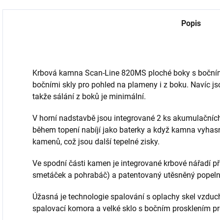
Popis
Krbová kamna Scan-Line 820MS ploché boky s bočním
bočními skly pro pohled na plameny i z boku. Navíc js
takže sálání z boků je minimální.
V horní nadstavbě jsou integrované 2 ks akumulačních
během topení nabíjí jako baterky a když kamna vyhasn
kamenů, což jsou další tepelné zisky.
Ve spodní části kamen je integrované krbové nářadí př
smetáček a pohrabáč) a patentovaný utěsněný popelní
Úžasná je technologie spalování s oplachy skel vzdu
spalovací komora a velké sklo s bočním prosklením p