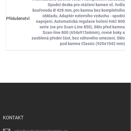
Spodní deska pro otáčení kamen vč. hrdla
kouřovodu Ø 428 mm, pro kamna bez kompletního
obkladu, Adaptér externího vzduchu - spodní
Příslušenství
:
napojení, Automatická regulace hoření HAC 800
serie (ne pro Scan-Line 850), Sklo před kamna
Scan-line 800 (654x915x6mm), rovné boky a
zaoblená přední část, bez váhového omezení, Sklo
pod kamna Classic (920x1042 mm)
Z
á
p
a
t
í
KONTAKT