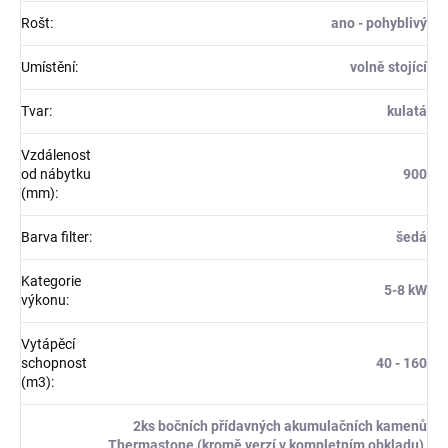
Rošt
:
ano - pohyblivý
Umístění
:
volně stojící
Tvar
:
kulatá
Vzdálenost
od nábytku
900
(mm)
:
Barva filter
:
šedá
Kategorie
5-8 kW
výkonu
:
Vytápěcí
schopnost
40 - 160
(m3)
:
2ks bočních přídavných akumulačních kamenů
Thermastone (kromě verzí v kompletním obkladu),