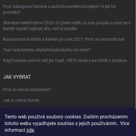
Proč nakupovat kamna u autorizovaného prodejce? A jak ho
poznáte?
Stavební veletrh Brno 2026: Co jsme viděli, co nás zaujalo a proč se o
komín vyplatí zajímat dřív, než si myslíte
Budoucnost komínů a kamen po roce 2027: Proč se nemusíte bát
Topí vaše kamna zbytečně pánubohu do oken?
Když kamna umí víc než jen topit - HETA Scan-Line 920B s troubou
JAK VYBRAT
Proč si vybrat náš komín?
Jak si vybrat komín
Keramický nebo nerezový komín?
Tento web používá soubory cookies. Dalším procházením
Jak vybrat kamna nebo krbovou vložku
tohoto webu vyjadřujete souhlas s jejich používáním.. Více
informací
zde
.
Jak postavit krbovou obestavbu