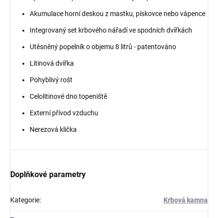
Akumulace horní deskou z mastku, pískovce nebo vápence
Integrovaný set krbového nářadí ve spodních dvířkách
Utěsněný popelník o objemu 8 litrů - patentováno
Litinová dvířka
Pohyblivý rošt
Celolitinové dno topeniště
Externí přívod vzduchu
Nerezová klička
Doplňkové parametry
Kategorie
:
Krbová kamna