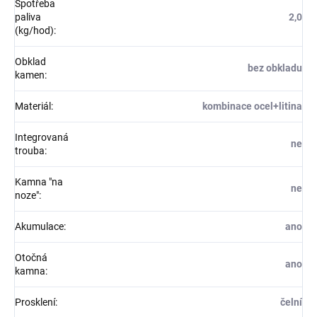
Spotřeba
paliva
2,0
(kg/hod)
:
Obklad
bez obkladu
kamen
:
Materiál
:
kombinace ocel+litina
Integrovaná
ne
trouba
:
Kamna "na
ne
noze"
:
Akumulace
:
ano
Otočná
ano
kamna
:
Prosklení
:
čelní