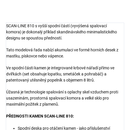
SCAN-LINE 810 s vyšší spodní částí (vyvýšená spalovací
komora) je dokonalý příklad skandinávského minimalistického
designu se spoustou předností.
Tato modelová řada nabízí akumulaci ve formě horních desek z
mastku, pískovce nebo vápence.
Ve spodní části kamen je
integrované krbové nářadí přímo ve
dvířkách (set obsahuje lopatku, smetáček a pohrabáč) a
patentovaný utěsněný
popelník s objemem 8 litrů.
Úžasná je technologie spalování s oplachy skel vzduchem proti
usazeninám, prostorná spalovací komora a velké sklo pro
maximální požitek z plamenů.
PŘEDNOSTI KAMEN SCAN-LINE 810:
Spodní deska pro otáčení kamen - jako příslušenství