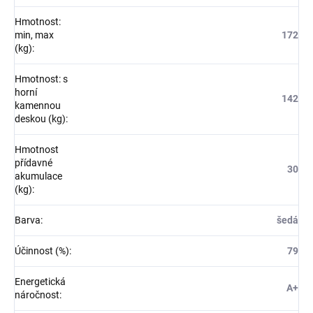
Hmotnost:
min, max
172
(kg)
:
Hmotnost: s
horní
142
kamennou
deskou (kg)
:
Hmotnost
přídavné
30
akumulace
(kg)
:
Barva
:
šedá
Účinnost (%)
:
79
Energetická
A+
náročnost
: