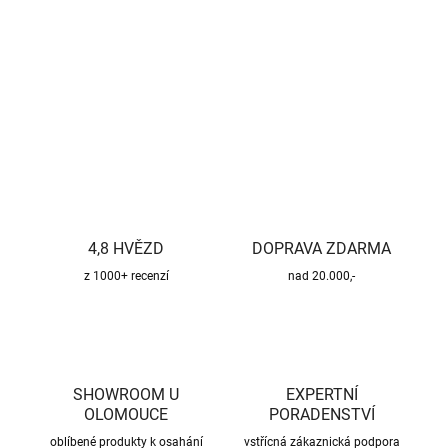
−
+
Přidat do košíku
DETAILNÍ INFORMACE
ZEPTAT SE
HLÍDAT
4,8 HVĚZD
DOPRAVA ZDARMA
z 1000+ recenzí
nad 20.000,-
SHOWROOM U
EXPERTNÍ
OLOMOUCE
PORADENSTVÍ
oblíbené produkty k osahání
vstřícná zákaznická podpora