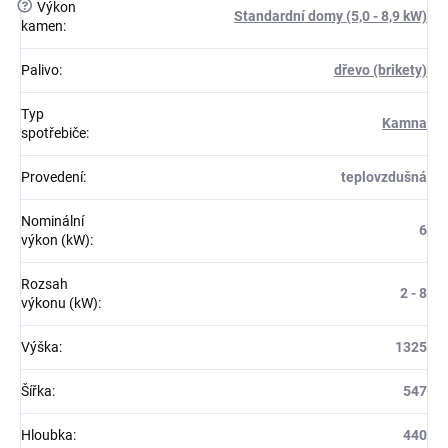
?
Výkon
Standardní domy (5,0 - 8,9 kW)
kamen
:
Palivo
:
dřevo (brikety)
Typ
Kamna
spotřebiče
:
Provedení
:
teplovzdušná
Nominální
6
výkon (kW)
:
Rozsah
2 - 8
výkonu (kW)
:
Výška
:
1325
Šířka
:
547
Hloubka
:
440