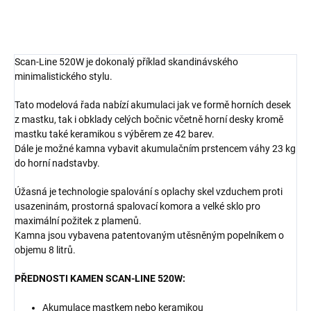
Scan-Line 520W je dokonalý příklad skandinávského
minimalistického stylu.
Tato modelová řada nabízí akumulaci jak ve formě horních desek
z mastku, tak i obklady celých bočnic včetně horní desky kromě
mastku také keramikou s výběrem ze 42 barev.
Dále je možné kamna vybavit akumulačním prstencem váhy 23 kg
do horní nadstavby.
Úžasná je technologie spalování s oplachy skel vzduchem proti
usazeninám, prostorná spalovací komora a velké sklo pro
maximální požitek z plamenů.
Kamna jsou vybavena patentovaným utěsněným popelníkem o
objemu 8 litrů.
PŘEDNOSTI KAMEN SCAN-LINE 520W:
Akumulace mastkem nebo keramikou