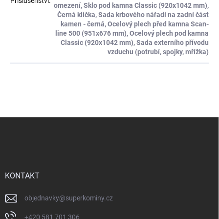
Příslušenství
:
omezení, Sklo pod kamna Classic (920x1042 mm),
Černá klička, Sada krbového nářadí na zadní část
kamen - černá, Ocelový plech před kamna Scan-
line 500 (951x676 mm), Ocelový plech pod kamna
Classic (920x1042 mm), Sada externího přívodu
vzduchu (potrubí, spojky, mřížka)
Z
á
p
a
t
í
KONTAKT
objednavky
@
superkominy.cz
+420 581 701 306