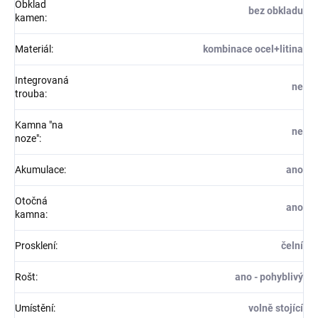
Obklad
bez obkladu
kamen
:
Materiál
:
kombinace ocel+litina
Integrovaná
ne
trouba
:
Kamna "na
ne
noze"
:
Akumulace
:
ano
Otočná
ano
kamna
:
Prosklení
:
čelní
Rošt
:
ano - pohyblivý
Umístění
:
volně stojící