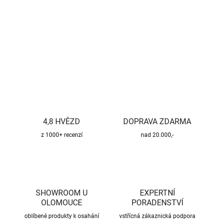
−
+
Přidat do košíku
DETAILNÍ INFORMACE
ZEPTAT SE
HLÍDAT
4,8 HVĚZD
DOPRAVA ZDARMA
z 1000+ recenzí
nad 20.000,-
SHOWROOM U
EXPERTNÍ
OLOMOUCE
PORADENSTVÍ
oblíbené produkty k osahání
vstřícná zákaznická podpora