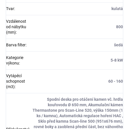
Tvar
:
kulatá
Vzdálenost
od nábytku
800
(mm)
:
Barva filter
:
šedá
Kategorie
5-8 kW
výkonu
:
Vytápěcí
schopnost
60 - 160
(m3)
:
Spodní deska pro otáčení kamen vč. hrdla
kouřovodu Ø 650 mm, Akumulační kámen
Thermastone pro Scan-Line 520, výška 150mm (1
ks / kamna), Automatická regulace hoření HAC ,
Sklo před kamna Scan-line 500 (951x676 mm),
rovné boky a zaoblená přední část, bez váhového