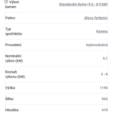
?
Výkon
Standardní domy (5,0 - 8,9 kW)
kamen
:
Palivo
:
dřevo (brikety)
Typ
Kamna
spotřebiče
:
Provedení
:
teplovzdušná
Nominální
6,1
výkon (kW)
:
Rozsah
3 - 8
výkonu (kW)
:
Výška
:
1190
Šířka
:
502
Hloubka
:
470