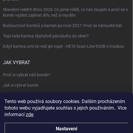
Stavební veletrh Brno 2026: Co jsme viděli, co nás zaujalo a proč se o
komín vyplatí zajímat dřív, než si myslíte
Budoucnost komínů a kamen po roce 2027: Proč se nemusíte bát
Topí vaše kamna zbytečně pánubohu do oken?
Když kamna umí víc než jen topit - HETA Scan-Line 920B s troubou
JAK VYBRAT
Proč si vybrat náš komín?
Jak si vybrat komín
Keramický nebo nerezový komín?
Tento web používá soubory cookies. Dalším procházením
Jak vybrat kamna nebo krbovou vložku
tohoto webu vyjadřujete souhlas s jejich používáním.. Více
informací
zde
.
Jak postavit krbovou obestavbu
Slovník pojmů - komíny, krby, vytápění
Nastavení