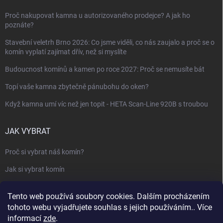
Proč nakupovat kamna u autorizovaného prodejce? A jak ho
poznáte?
Stavební veletrh Brno 2026: Co jsme viděli, co nás zaujalo a proč se o
komín vyplatí zajímat dřív, než si myslíte
Budoucnost komínů a kamen po roce 2027: Proč se nemusíte bát
Topí vaše kamna zbytečně pánubohu do oken?
Když kamna umí víc než jen topit - HETA Scan-Line 920B s troubou
JAK VYBRAT
Proč si vybrat náš komín?
Jak si vybrat komín
Keramický nebo nerezový komín?
Tento web používá soubory cookies. Dalším procházením
Jak vybrat kamna nebo krbovou vložku
tohoto webu vyjadřujete souhlas s jejich používáním.. Více
informací
zde
.
Jak postavit krbovou obestavbu