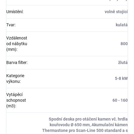
Umístění
:
volně stojící
Tvar
:
kulatá
Vzdálenost
od nábytku
800
(mm)
:
Barva filter
:
žlutá
Kategorie
5-8 kW
výkonu
:
Vytápěcí
schopnost
60 - 160
(m3)
:
Spodní deska pro otáčení kamen vč. hrdla
kouřovodu Ø 650 mm, Akumulační kámen
Thermastone pro Scan-Line 500 standard a s