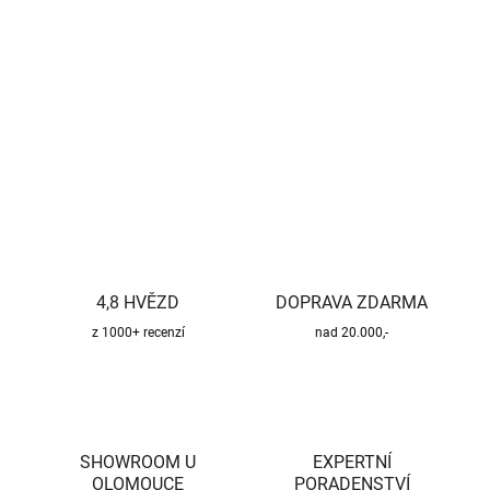
−
+
Přidat do košíku
DETAILNÍ INFORMACE
ZEPTAT SE
HLÍDAT
4,8 HVĚZD
DOPRAVA ZDARMA
z 1000+ recenzí
nad 20.000,-
SHOWROOM U
EXPERTNÍ
OLOMOUCE
PORADENSTVÍ