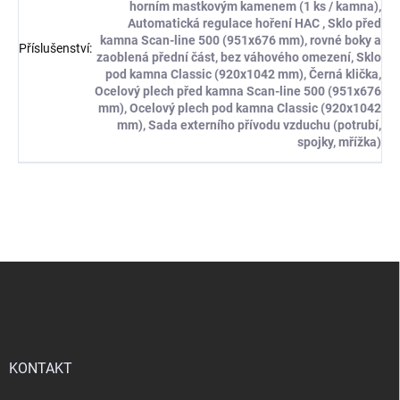
horním mastkovým kamenem (1 ks / kamna),
Automatická regulace hoření HAC , Sklo před
kamna Scan-line 500 (951x676 mm), rovné boky a
Příslušenství
:
zaoblená přední část, bez váhového omezení, Sklo
pod kamna Classic (920x1042 mm), Černá klička,
Ocelový plech před kamna Scan-line 500 (951x676
mm), Ocelový plech pod kamna Classic (920x1042
mm), Sada externího přívodu vzduchu (potrubí,
spojky, mřížka)
Z
á
p
a
t
í
KONTAKT