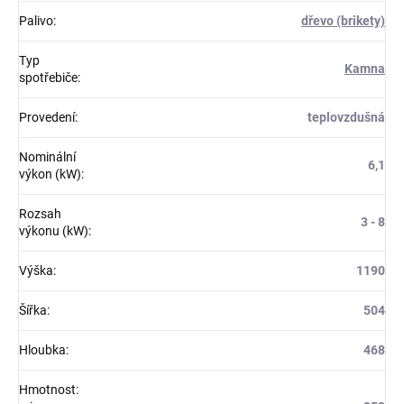
Palivo
:
dřevo (brikety)
Typ
Kamna
spotřebiče
:
Provedení
:
teplovzdušná
Nominální
6,1
výkon (kW)
:
Rozsah
3 - 8
výkonu (kW)
:
Výška
:
1190
Šířka
:
504
Hloubka
:
468
Hmotnost: