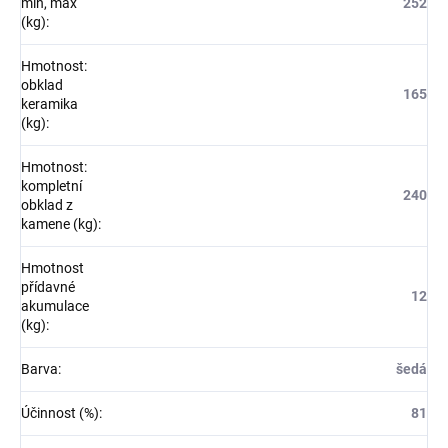
min, max
252
(kg)
:
Hmotnost:
obklad
165
keramika
(kg)
:
Hmotnost:
kompletní
240
obklad z
kamene (kg)
:
Hmotnost
přídavné
12
akumulace
(kg)
:
Barva
:
šedá
Účinnost (%)
:
81