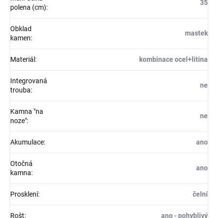
35
polena (cm)
:
Obklad
mastek
kamen
:
Materiál
:
kombinace ocel+litina
Integrovaná
ne
trouba
:
Kamna "na
ne
noze"
:
Akumulace
:
ano
Otočná
ano
kamna
:
Prosklení
:
čelní
Rošt
:
ano - pohyblivý