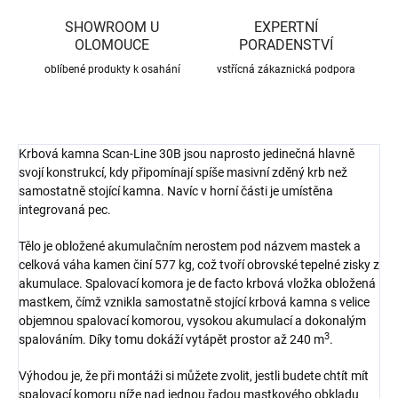
SHOWROOM U
EXPERTNÍ
OLOMOUCE
PORADENSTVÍ
oblíbené produkty k osahání
vstřícná zákaznická podpora
Krbová kamna Scan-Line 30B jsou naprosto jedinečná hlavně
svojí konstrukcí, kdy připomínají spíše masivní zděný krb než
samostatně stojící kamna. Navíc v horní části je umístěna
integrovaná pec.
Tělo je obložené akumulačním nerostem pod názvem mastek a
celková váha kamen činí 577 kg, což tvoří obrovské tepelné zisky z
akumulace. Spalovací komora je de facto krbová vložka obložená
mastkem, čímž vznikla samostatně stojící krbová kamna s velice
objemnou spalovací komorou, vysokou akumulací a dokonalým
3
spalováním. Díky tomu dokáží vytápět prostor až 240 m
.
Výhodou je, že při montáži si můžete zvolit, jestli budete chtít mít
spalovací komoru níže nad jednou řadou mastkového obkladu