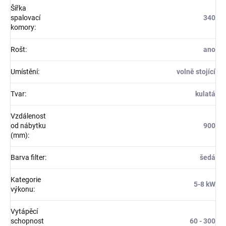
Šířka
spalovací
340
komory
:
Rošt
:
ano
Umístění
:
volně stojící
Tvar
:
kulatá
Vzdálenost
od nábytku
900
(mm)
:
Barva filter
:
šedá
Kategorie
5-8 kW
výkonu
:
Vytápěcí
schopnost
60 - 300