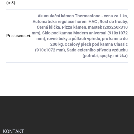
(m3)
:
Akumulační kámen Thermastone - cena za 1 ks,
Automatická regulace hoření HAC , Rošt do trouby,
Černá klička, Pizza kámen, mastek (20x250x310
mm), Sklo pod kamna Modern universal (910x1072
Příslušenství
:
mm), rovné boky a půlkruh vpředu, pro kamna do
200 kg, Ocelový plech pod kamna Classic
(910x1072 mm), Sada externího přívodu vzduchu
(potrubí, spojky, mřížka)
Z
á
p
a
t
í
KONTAKT