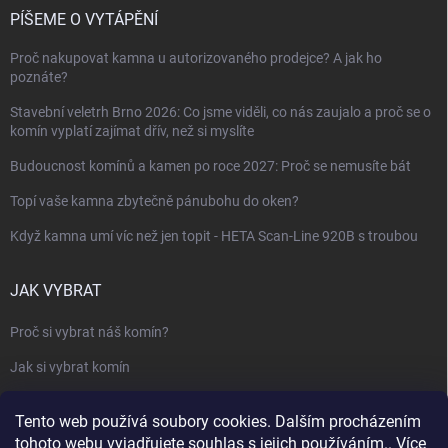
PÍŠEME O VYTÁPĚNÍ
Proč nakupovat kamna u autorizovaného prodejce? A jak ho
poznáte?
Stavební veletrh Brno 2026: Co jsme viděli, co nás zaujalo a proč se o
komín vyplatí zajímat dřív, než si myslíte
Budoucnost komínů a kamen po roce 2027: Proč se nemusíte bát
Topí vaše kamna zbytečně pánubohu do oken?
Když kamna umí víc než jen topit - HETA Scan-Line 920B s troubou
JAK VYBRAT
Proč si vybrat náš komín?
Jak si vybrat komín
Keramický nebo nerezový komín?
Tento web používá soubory cookies. Dalším procházením
Jak vybrat kamna nebo krbovou vložku
tohoto webu vyjadřujete souhlas s jejich používáním.. Více