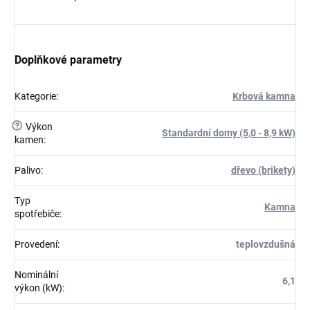
Doplňkové parametry
Kategorie
:
Krbová kamna
?
Výkon
Standardní domy (5,0 - 8,9 kW)
kamen
:
Palivo
:
dřevo (brikety)
Typ
Kamna
spotřebiče
:
Provedení
:
teplovzdušná
Nominální
6,1
výkon (kW)
: