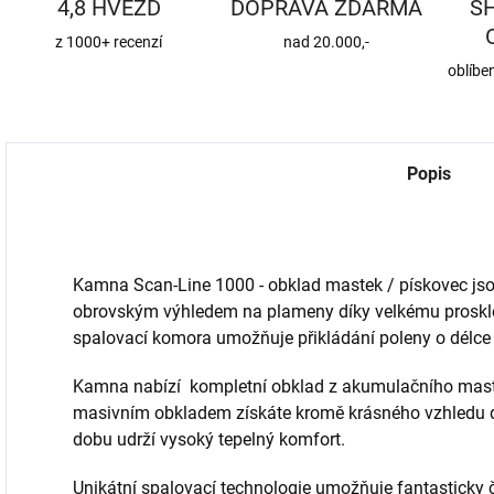
4,8 HVĚZD
DOPRAVA ZDARMA
S
z 1000+ recenzí
nad 20.000,-
oblíbe
Popis
Kamna Scan-Line 1000 - obklad mastek / pískovec j
obrovským výhledem na plameny díky velkému proskl
spalovací komora umožňuje přikládání poleny o délce
Kamna nabízí kompletní obklad z akumulačního mast
masivním obkladem získáte kromě krásného vzhledu da
dobu udrží vysoký tepelný komfort.
Unikátní spalovací technologie umožňuje fantasticky č