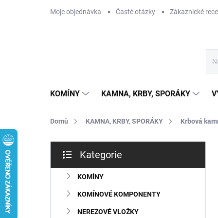
Přejít
Moje objednávka
Časté otázky
Zákaznické rec
na
obsah
KOMÍNY
KAMNA, KRBY, SPORÁKY
V
Domů
KAMNA, KRBY, SPORÁKY
Krbová kam
P
Kategorie
o
Přeskočit
s
kategorie
t
KOMÍNY
r
KOMÍNOVÉ KOMPONENTY
a
n
NEREZOVÉ VLOŽKY