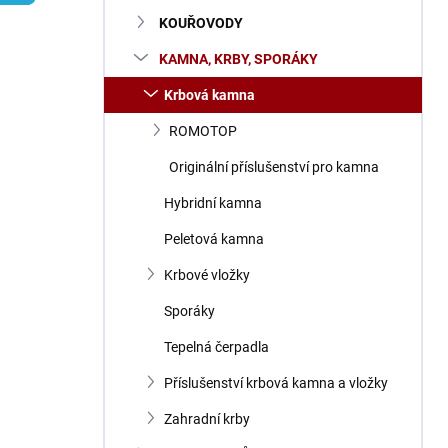
n
KOUŘOVODY
í
p
KAMNA, KRBY, SPORÁKY
a
n
Krbová kamna
e
ROMOTOP
l
Originální příslušenství pro kamna
Hybridní kamna
Peletová kamna
Krbové vložky
Sporáky
Tepelná čerpadla
Příslušenství krbová kamna a vložky
Zahradní krby