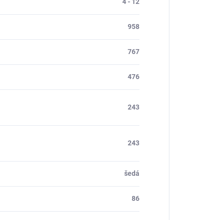
4 - 12
958
767
476
243
243
šedá
86