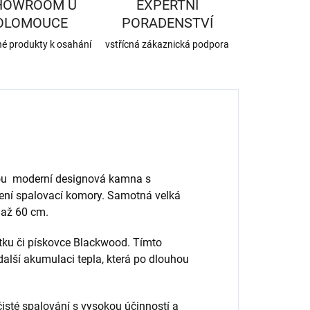
HOWROOM U
EXPERTNÍ
OLOMOUCE
PORADENSTVÍ
né produkty k osahání
vstřícná zákaznická podpora
sou moderní designová kamna s
ení spalovací komory. Samotná velká
 až 60 cm.
ku či pískovce Blackwood. Tímto
lší akumulaci tepla, která po dlouhou
isté spalování s vysokou účinností a