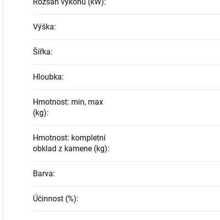
Rozsah výkonu (kW)
:
Výška
:
Šířka
:
Hloubka
:
Hmotnost: min, max
(kg)
:
Hmotnost: kompletní
obklad z kamene (kg)
:
Barva
:
Účinnost (%)
: