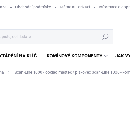
enze
Obchodní podmínky
Máme autorizaci
Informace o dop
Hledat
YTÁPĚNÍ NA KLÍČ
KOMÍNOVÉ KOMPONENTY
JAK V
na
Scan-Line 1000 - obklad mastek / pískovec Scan-Line 1000 - ko
ZNAČKA:
HETA
11
ZDARMA
91 
Měr
SK
cena