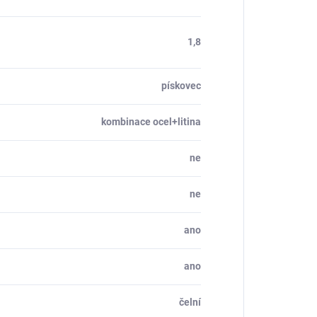
1,8
pískovec
kombinace ocel+litina
ne
ne
ano
ano
čelní