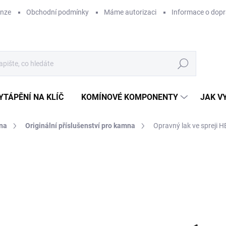
enze
Obchodní podmínky
Máme autorizaci
Informace o dop
Hledat
YTÁPĚNÍ NA KLÍČ
KOMÍNOVÉ KOMPONENTY
JAK V
na
Originální příslušenství pro kamna
Opravný lak ve spreji H
ZNAČKA:
HETA
6
537
Měr
SK
cena