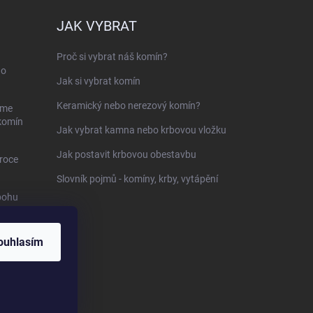
JAK VYBRAT
Proč si vybrat náš komín?
ho
Jak si vybrat komín
Keramický nebo nerezový komín?
sme
 komín
Jak vybrat kamna nebo krbovou vložku
Jak postavit krbovou obestavbu
roce
Slovník pojmů - komíny, krby, vytápění
bohu
-
ouhlasím