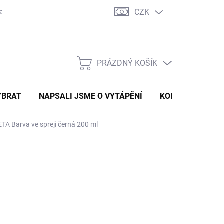
CZK
ravě
Certifikáty a návody
Kontakty
PRÁZDNÝ KOŠÍK
NÁKUPNÍ
KOŠÍK
YBRAT
NAPSALI JSME O VYTÁPĚNÍ
KOMÍNOVÝ KONF
ETA Barva ve spreji černá 200 ml
50 Kč
,19 Kč bez DPH
ná
LADEM U VÝROBCE
: