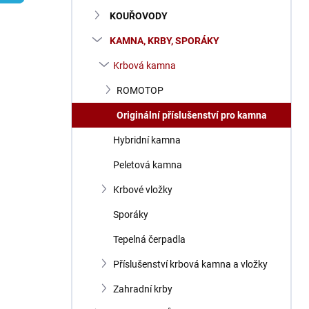
n
KOUŘOVODY
í
p
KAMNA, KRBY, SPORÁKY
a
n
Krbová kamna
e
ROMOTOP
l
Originální příslušenství pro kamna
Hybridní kamna
Peletová kamna
Krbové vložky
Sporáky
Tepelná čerpadla
Příslušenství krbová kamna a vložky
Zahradní krby