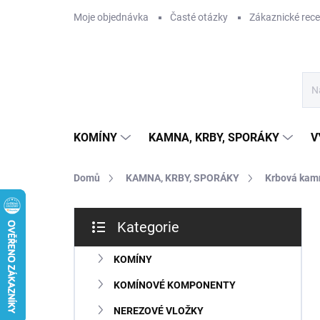
Přejít
Moje objednávka
Časté otázky
Zákaznické rec
na
obsah
KOMÍNY
KAMNA, KRBY, SPORÁKY
V
Domů
KAMNA, KRBY, SPORÁKY
Krbová kam
P
Kategorie
o
Přeskočit
s
kategorie
t
KOMÍNY
r
KOMÍNOVÉ KOMPONENTY
a
n
NEREZOVÉ VLOŽKY