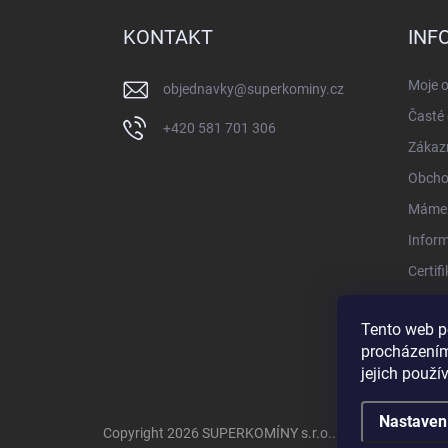
p
a
KONTAKT
INF
t
í
Moje 
objednavky
@
superkominy.cz
Časté 
+420 581 701 306
Zákazn
Obcho
Máme 
Infor
Certif
Konta
Tento web p
procházením
jejich použí
Nastaven
Copyright 2026
SUPERKOMÍNY s.r.o.
. Všechna práva v