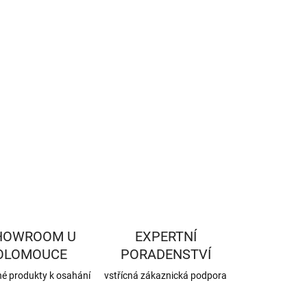
−
+
Přidat do košíku
ILNÍ INFORMACE
ZEPTAT SE
HLÍDAT
HOWROOM U
EXPERTNÍ
OLOMOUCE
PORADENSTVÍ
né produkty k osahání
vstřícná zákaznická podpora