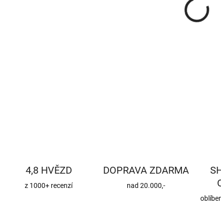
DETA
4,8 HVĚZD
DOPRAVA ZDARMA
S
z 1000+ recenzí
nad 20.000,-
oblíbe