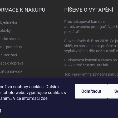
ORMACE K NÁKUPU
PÍŠEME O VYTÁPĚNÍ
Proč nakupovat kamna u
objednávka
autorizovaného prodejce? A jak 
otázky
poznáte?
ické recenze
Stavební veletrh Brno 2026: Co j
viděli, co nás zaujalo a proč se o
dní podmínky
vyplatí zajímat dřív, než si myslíte
autorizaci
Budoucnost komínů a kamen po 
mace o dopravě
2027: Proč se nemusíte bát
ikáty a návody
Topí vaše kamna zbytečně pánu
do oken?
kty
oužívá soubory cookies. Dalším
Když kamna umí víc než jen topit 
Odmítnout
S
 tohoto webu vyjadřujete souhlas s
HETA Scan-Line 920B s troubou
váním.. Více informací
zde
.
í
yhrazena.