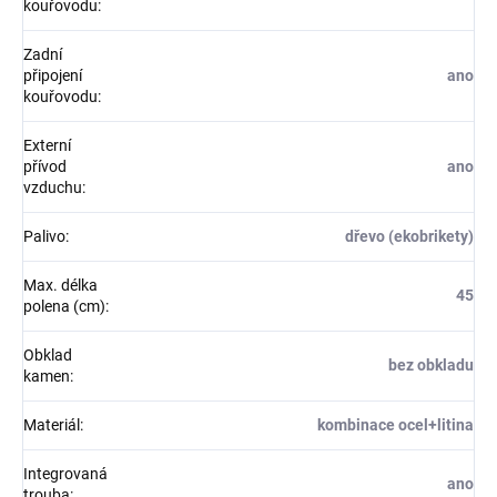
kouřovodu
:
Zadní
připojení
ano
kouřovodu
:
Externí
přívod
ano
vzduchu
:
Palivo
:
dřevo (ekobrikety)
Max. délka
45
polena (cm)
:
Obklad
bez obkladu
kamen
:
Materiál
:
kombinace ocel+litina
Integrovaná
ano
trouba
: