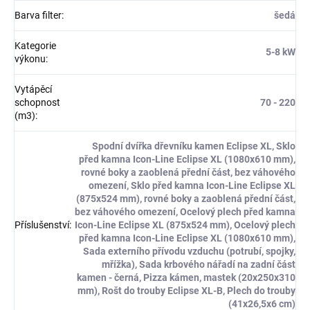
Barva filter
:
šedá
Kategorie
5-8 kW
výkonu
:
Vytápěcí
schopnost
70 - 220
(m3)
:
Spodní dvířka dřevníku kamen Eclipse XL, Sklo
před kamna Icon-Line Eclipse XL (1080x610 mm),
rovné boky a zaoblená přední část, bez váhového
omezení, Sklo před kamna Icon-Line Eclipse XL
(875x524 mm), rovné boky a zaoblená přední část,
bez váhového omezení, Ocelový plech před kamna
Příslušenství
:
Icon-Line Eclipse XL (875x524 mm), Ocelový plech
před kamna Icon-Line Eclipse XL (1080x610 mm),
Sada externího přívodu vzduchu (potrubí, spojky,
mřížka), Sada krbového nářadí na zadní část
kamen - černá, Pizza kámen, mastek (20x250x310
mm), Rošt do trouby Eclipse XL-B, Plech do trouby
(41x26,5x6 cm)