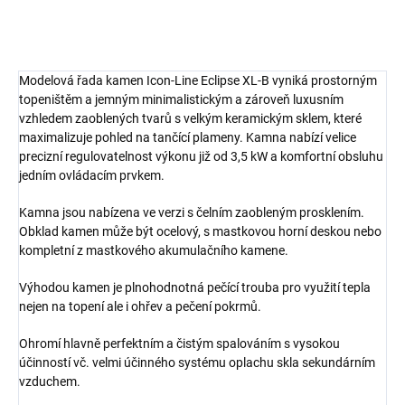
Modelová řada kamen Icon-Line Eclipse XL-B vyniká prostorným
topeništěm a jemným minimalistickým a zároveň luxusním
vzhledem zaoblených tvarů s velkým keramickým sklem, které
maximalizuje pohled na tančící plameny. Kamna nabízí
velice
precizní regulovatelnost výkonu již od 3,5 kW a komfortní obsluhu
jedním ovládacím prvkem.
Kamna jsou nabízena ve verzi s čelním zaobleným prosklením.
Obklad kamen může být ocelový, s mastkovou horní deskou nebo
kompletní z mastkového akumulačního kamene.
Výhodou kamen je plnohodnotná pečící trouba pro využití tepla
nejen na topení ale i ohřev a pečení pokrmů.
Ohromí hlavně perfektním a čistým spalováním s vysokou
účinností vč. velmi účinného systému oplachu skla sekundárním
vzduchem.