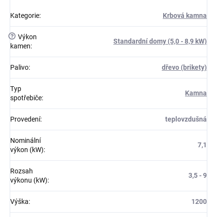
Kategorie
:
Krbová kamna
?
Výkon
Standardní domy (5,0 - 8,9 kW)
kamen
:
Palivo
:
dřevo (brikety)
Typ
Kamna
spotřebiče
:
Provedení
:
teplovzdušná
Nominální
7,1
výkon (kW)
:
Rozsah
3,5 - 9
výkonu (kW)
:
Výška
:
1200