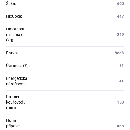
Šířka
:
665
Hloubka
:
447
Hmotnost:
min, max
249
(kg)
:
Barva
:
šedá
Účinnost (%)
:
81
Energetická
A+
náročnost
:
Průměr
kouřovodu
150
(mm)
:
Horní
připojení
ano