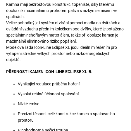
Kamna mají bezroštovou konstrukci topeniště, díky kterému
dochází k maximálnímu prohoření paliva s nízkými emisemi ve
spalinách.
Velice pohodlný je i systém otvírání pomocí madla na dvířkách a
ovládání vzduchu předním kolečkem pod dvířky, které je potaženo
speciálním nehořlavým materiálem, takže při obsluze kamen je
maximálně eliminováno riziko popálení.
Modelová řada Icon-Line Eclipse XL jsou ideálním řešením pro
vytápění středně velkých prostor nebo nízkoenergetických
objektů.
PŘEDNOSTI KAMEN ICON-LINE ECLIPSE XL-B:
Vynikající regulace průběhu hoření
Vysoká reálná účinnost spalování
Nízké emise
Precizní těsnost celé konstrukce kamen a spalovacího
prostoru
Plnohodnotná pečící trouba