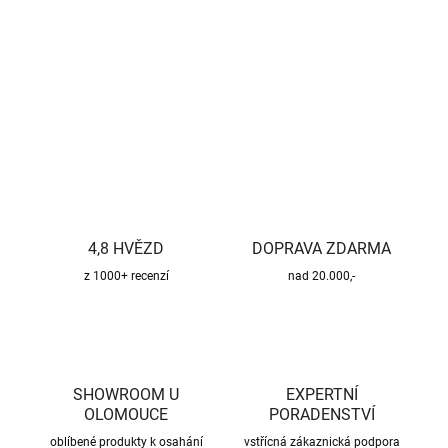
−
+
Přidat do košíku
DETAILNÍ INFORMACE
ZEPTAT SE
HLÍDAT
4,8 HVĚZD
DOPRAVA ZDARMA
z 1000+ recenzí
nad 20.000,-
SHOWROOM U
EXPERTNÍ
OLOMOUCE
PORADENSTVÍ
oblíbené produkty k osahání
vstřícná zákaznická podpora