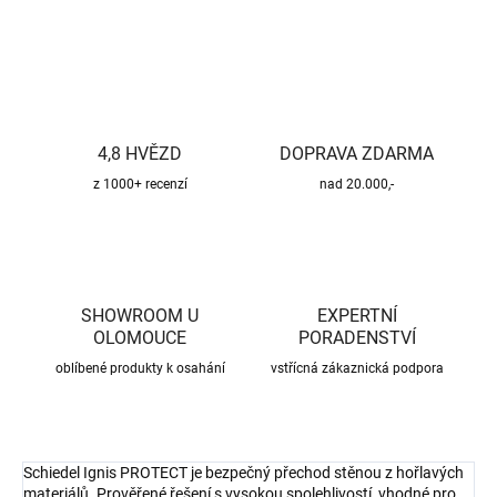
ZEPTAT SE
HLÍDAT
4,8 HVĚZD
DOPRAVA ZDARMA
z 1000+ recenzí
nad 20.000,-
SHOWROOM U
EXPERTNÍ
OLOMOUCE
PORADENSTVÍ
oblíbené produkty k osahání
vstřícná zákaznická podpora
Schiedel Ignis PROTECT je bezpečný přechod stěnou z hořlavých
materiálů. Prověřené řešení s vysokou spolehlivostí, vhodné pro