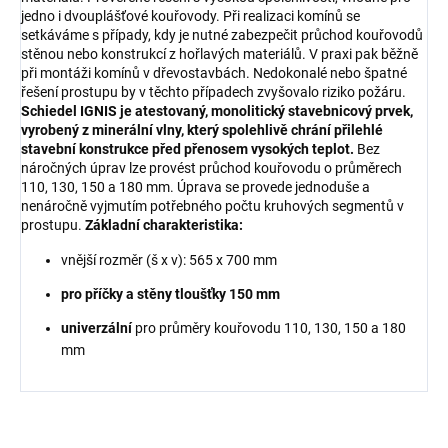
jedno i dvouplášťové kouřovody. Při realizaci komínů se
setkáváme s případy, kdy je nutné zabezpečit průchod kouřovodů
stěnou nebo konstrukcí z hořlavých materiálů. V praxi pak běžně
při montáži komínů v dřevostavbách. Nedokonalé nebo špatné
řešení prostupu by v těchto případech zvyšovalo riziko požáru.
Schiedel IGNIS je atestovaný, monolitický stavebnicový prvek,
vyrobený z minerální vlny, který spolehlivě chrání přilehlé
stavební konstrukce před přenosem vysokých teplot.
Bez
náročných úprav lze provést průchod kouřovodu o průměrech
110, 130, 150 a 180 mm. Úprava se provede jednoduše a
nenáročně vyjmutím potřebného počtu kruhových segmentů v
prostupu.
Základní charakteristika:
vnější rozměr (š x v): 565 x 700 mm
pro příčky a stěny tloušťky 150 mm
univerzální
pro průměry kouřovodu 110, 130, 150 a 180
mm