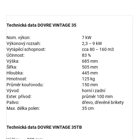
Technická data DOVRE VINTAGE 35
Nom. výkon:
7 kW
Výkonový rozsah:
2,3 – 9 kW
Vytápěcí schopnost:
cca 80 – 160 m3
Účinnost:
83 %
Výška:
685 mm
Šířka:
505 mm
Hloubka:
445 mm
Hmotnost:
125 kg
Průměr kouřovodu:
150 mm
Vývod:
horní i zadní
Exter. přívod:
průměr 100 mm
Palivo:
dřevo, dřevěné brikety
Max. délka polen:
35 cm
Technická data DOVRE VINTAGE 35TB