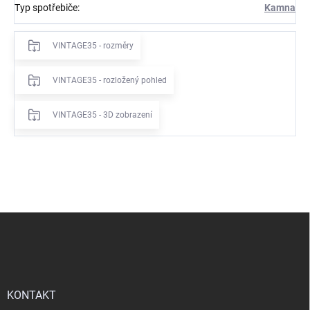
Typ spotřebiče
:
Kamna
VINTAGE35 - rozměry
VINTAGE35 - rozložený pohled
VINTAGE35 - 3D zobrazení
Z
á
p
a
t
í
KONTAKT