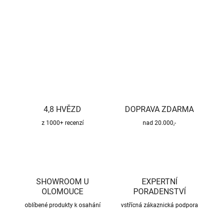
DETAILNÍ INFORMACE
ZEPTAT SE
HLÍDAT
4,8 HVĚZD
DOPRAVA ZDARMA
z 1000+ recenzí
nad 20.000,-
SHOWROOM U
EXPERTNÍ
OLOMOUCE
PORADENSTVÍ
oblíbené produkty k osahání
vstřícná zákaznická podpora