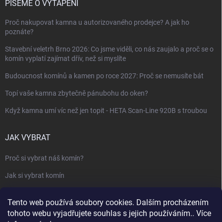
PÍŠEME O VYTÁPĚNÍ
Proč nakupovat kamna u autorizovaného prodejce? A jak ho
poznáte?
Stavební veletrh Brno 2026: Co jsme viděli, co nás zaujalo a proč se o
komín vyplatí zajímat dřív, než si myslíte
Budoucnost komínů a kamen po roce 2027: Proč se nemusíte bát
Topí vaše kamna zbytečně pánubohu do oken?
Když kamna umí víc než jen topit - HETA Scan-Line 920B s troubou
JAK VYBRAT
Proč si vybrat náš komín?
Jak si vybrat komín
Keramický nebo nerezový komín?
Tento web používá soubory cookies. Dalším procházením
Jak vybrat kamna nebo krbovou vložku
tohoto webu vyjadřujete souhlas s jejich používáním.. Více