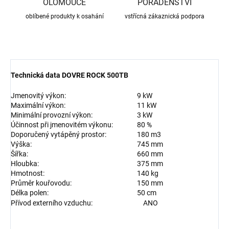
OLOMOUCE
PORADENSTVÍ
oblíbené produkty k osahání
vstřícná zákaznická podpora
Technická data
DOVRE
ROCK 500TB
Jmenovitý výkon:
9 kW
Maximální výkon:
11 kW
Minimální provozní výkon:
3 kW
Účinnost při jmenovitém výkonu:
80 %
Doporučený vytápěný prostor:
180 m3
Výška:
745 mm
Šířka:
660 mm
Hloubka:
375 mm
Hmotnost:
140 kg
Průměr kouřovodu:
150 mm
Délka polen:
50 cm
Přívod externího vzduchu: ANO