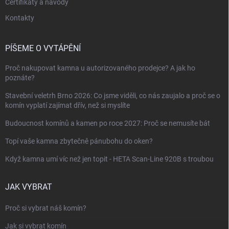
Certifikáty a návody
Kontakty
PÍŠEME O VYTÁPĚNÍ
Proč nakupovat kamna u autorizovaného prodejce? A jak ho
poznáte?
Stavební veletrh Brno 2026: Co jsme viděli, co nás zaujalo a proč se o
komín vyplatí zajímat dřív, než si myslíte
Budoucnost komínů a kamen po roce 2027: Proč se nemusíte bát
Topí vaše kamna zbytečně pánubohu do oken?
Když kamna umí víc než jen topit - HETA Scan-Line 920B s troubou
JAK VYBRAT
Proč si vybrat náš komín?
Jak si vybrat komín