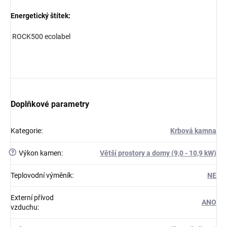
Energetický štítek:
ROCK500 ecolabel
Doplňkové parametry
Kategorie
:
Krbová kamna
?
Výkon kamen
:
Větší prostory a domy (9,0 - 10,9 kW)
Teplovodní výměník
:
NE
Externí přívod
ANO
vzduchu
: