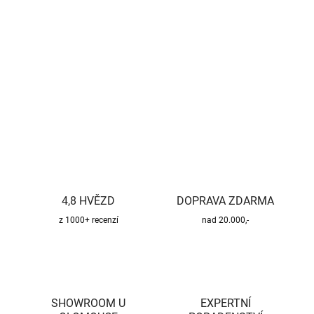
−
+
Přidat do košíku
DETAILNÍ INFORMACE
ZEPTAT SE
HLÍDAT
4,8 HVĚZD
DOPRAVA ZDARMA
z 1000+ recenzí
nad 20.000,-
SHOWROOM U
EXPERTNÍ