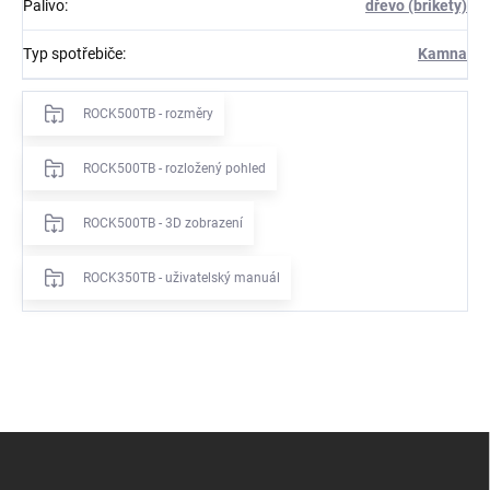
Palivo
:
dřevo (brikety)
Typ spotřebiče
:
Kamna
ROCK500TB - rozměry
ROCK500TB - rozložený pohled
ROCK500TB - 3D zobrazení
ROCK350TB - uživatelský manuál
Z
á