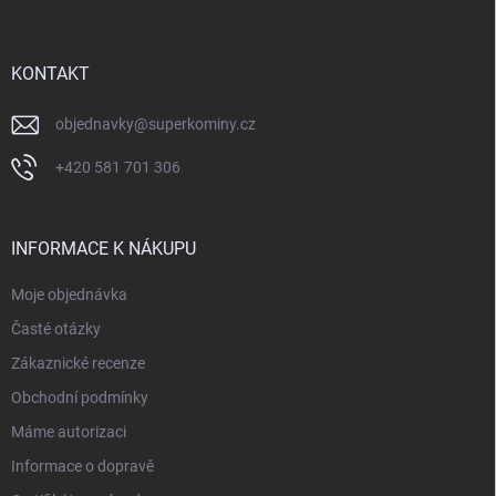
p
a
t
í
KONTAKT
objednavky
@
superkominy.cz
+420 581 701 306
INFORMACE K NÁKUPU
Moje objednávka
Časté otázky
Zákaznické recenze
Obchodní podmínky
Máme autorizaci
Informace o dopravě