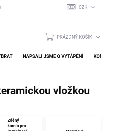
CZK
ravě
Certifikáty a návody
Kontakty
PRÁZDNÝ KOŠÍK
NÁKUPNÍ
KOŠÍK
YBRAT
NAPSALI JSME O VYTÁPĚNÍ
KOMÍNOVÝ KONF
keramickou vložkou
Zděný
komín pro