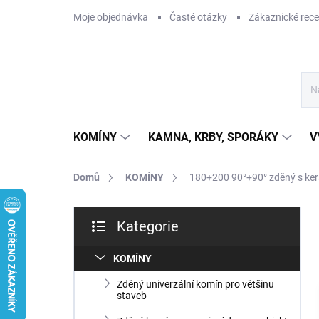
Přejít
Moje objednávka
Časté otázky
Zákaznické rec
na
obsah
KOMÍNY
KAMNA, KRBY, SPORÁKY
V
Domů
KOMÍNY
180+200 90°+90° zděný s ker
P
Kategorie
o
Přeskočit
s
kategorie
t
KOMÍNY
r
Zděný univerzální komín pro většinu
a
staveb
n