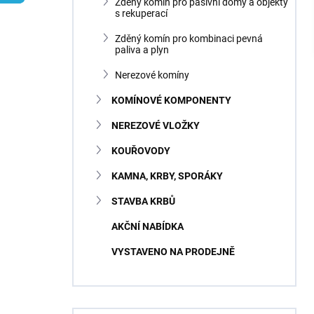
n
Zděný komín pro pasivní domy a objekty
s rekuperací
í
p
Zděný komín pro kombinaci pevná
a
paliva a plyn
n
Nerezové komíny
e
l
KOMÍNOVÉ KOMPONENTY
NEREZOVÉ VLOŽKY
KOUŘOVODY
KAMNA, KRBY, SPORÁKY
STAVBA KRBŮ
AKČNÍ NABÍDKA
VYSTAVENO NA PRODEJNĚ