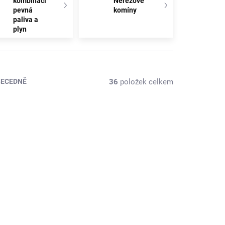
kombinaci
Nerezové
pevná
komíny
paliva a
plyn
36
položek celkem
BECEDNĚ
CENA JIŽ PO SLEVĚ
90-0408
SBU-DP-180-90-200-90-0432
ZDARMA
ZDARMA
KLADEM
SKLADEM