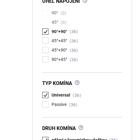
?
ÚHEL NAPOJENÍ
90°
0
45°
0
90°+90°
36
45°+45°
36
45°+90°
36
90°+45°
36
?
TYP KOMÍNA
Universal
36
Passive
36
?
DRUH KOMÍNA
zděný s keramickou vložkou