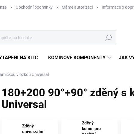
enze
Obchodní podmínky
Máme autorizaci
Informace o dop
Hledat
YTÁPĚNÍ NA KLÍČ
KOMÍNOVÉ KOMPONENTY
JAK V
amickou vložkou Universal
180+200 90°+90° zděný s 
Universal
Zděný
Zděný
komín pro
univerzální