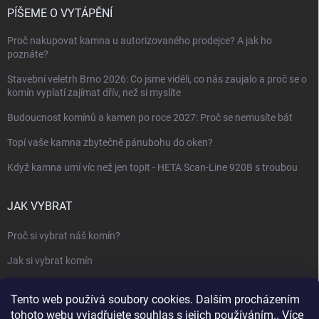
PÍŠEME O VYTÁPĚNÍ
Proč nakupovat kamna u autorizovaného prodejce? A jak ho
poznáte?
Stavební veletrh Brno 2026: Co jsme viděli, co nás zaujalo a proč se o
komín vyplatí zajímat dřív, než si myslíte
Budoucnost komínů a kamen po roce 2027: Proč se nemusíte bát
Topí vaše kamna zbytečně pánubohu do oken?
Když kamna umí víc než jen topit - HETA Scan-Line 920B s troubou
JAK VYBRAT
Proč si vybrat náš komín?
Jak si vybrat komín
Keramický nebo nerezový komín?
Tento web používá soubory cookies. Dalším procházením
Jak vybrat kamna nebo krbovou vložku
tohoto webu vyjadřujete souhlas s jejich používáním.. Více