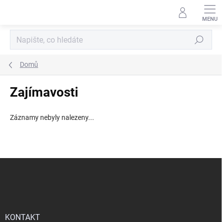
Přejít
na
obsah
Hledat
Domů
Zajímavosti
Záznamy nebyly nalezeny...
Z
á
p
a
t
í
KONTAKT