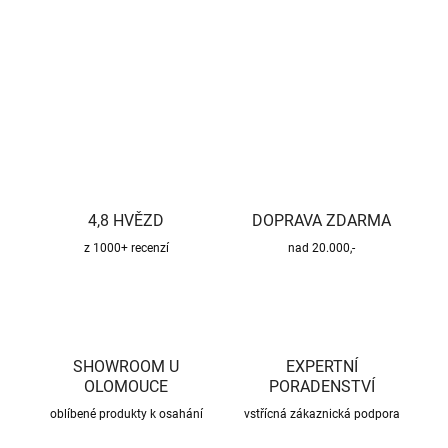
DETAILNÍ INFORMACE
ZEPTAT SE
HLÍDAT
4,8 HVĚZD
DOPRAVA ZDARMA
z 1000+ recenzí
nad 20.000,-
SHOWROOM U
EXPERTNÍ
OLOMOUCE
PORADENSTVÍ
oblíbené produkty k osahání
vstřícná zákaznická podpora