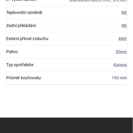
Teplovodní výměník
:
NE
Zadní přikládání
:
NE
Externí přívod vzduchu
:
ANO
Palivo
:
Dřevo
Typ spotřebiče
:
Kamna
Průměr kouřovodu
:
150 mm
Z
á