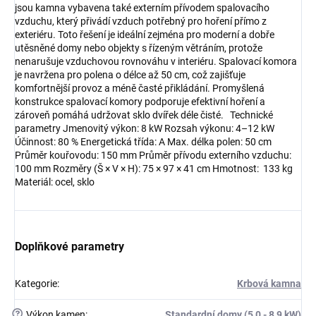
jsou kamna vybavena také externím přívodem spalovacího
vzduchu, který přivádí vzduch potřebný pro hoření přímo z
exteriéru. Toto řešení je ideální zejména pro moderní a dobře
utěsněné domy nebo objekty s řízeným větráním, protože
nenarušuje vzduchovou rovnováhu v interiéru. Spalovací komora
je navržena pro polena o délce až 50 cm, což zajišťuje
komfortnější provoz a méně časté přikládání. Promyšlená
konstrukce spalovací komory podporuje efektivní hoření a
zároveň pomáhá udržovat sklo dvířek déle čisté. Technické
parametry Jmenovitý výkon: 8 kW Rozsah výkonu: 4–12 kW
Účinnost: 80 % Energetická třída: A Max. délka polen: 50 cm
Průměr kouřovodu: 150 mm Průměr přívodu externího vzduchu:
100 mm Rozměry (Š × V × H): 75 × 97 × 41 cm Hmotnost: 133 kg
Materiál: ocel, sklo
Doplňkové parametry
Kategorie
:
Krbová kamna
?
Výkon kamen
:
Standardní domy (5,0 - 8,9 kW)