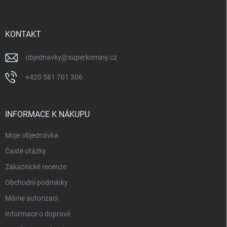
p
a
t
í
KONTAKT
objednavky
@
superkominy.cz
+420 581 701 306
INFORMACE K NÁKUPU
Moje objednávka
Časté otázky
Zákaznické recenze
Obchodní podmínky
Máme autorizaci
Informace o dopravě