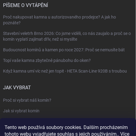
PÍŠEME O VYTÁPĚNÍ
Proč nakupovat kamna u autorizovaného prodejce? A jak ho
poznáte?
Stavební veletrh Brno 2026: Co jsme viděli, co nás zaujalo a proč se o
komín vyplatí zajímat dřív, než si myslíte
Budoucnost komínů a kamen po roce 2027: Proč se nemusíte bát
Topí vaše kamna zbytečně pánubohu do oken?
Když kamna umí víc než jen topit - HETA Scan-Line 920B s troubou
JAK VYBRAT
Proč si vybrat náš komín?
Jak si vybrat komín
Keramický nebo nerezový komín?
Tento web používá soubory cookies. Dalším procházením
Jak vybrat kamna nebo krbovou vložku
tohoto webu vyjadřujete souhlas s jejich používáním.. Více