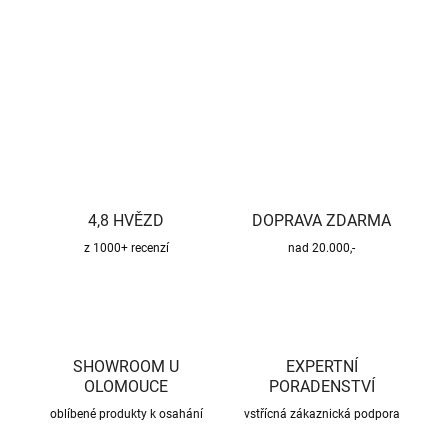
DETAILNÍ INFORMACE
ZEPTAT SE
HLÍDAT
4,8 HVĚZD
DOPRAVA ZDARMA
z 1000+ recenzí
nad 20.000,-
SHOWROOM U
EXPERTNÍ
OLOMOUCE
PORADENSTVÍ
oblíbené produkty k osahání
vstřícná zákaznická podpora