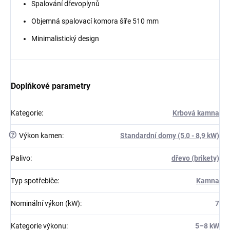
Spalování dřevoplynů
Objemná spalovací komora šíře 510 mm
Minimalistický design
Doplňkové parametry
Kategorie
:
Krbová kamna
?
Výkon kamen
:
Standardní domy (5,0 - 8,9 kW)
Palivo
:
dřevo (brikety)
Typ spotřebiče
:
Kamna
Nominální výkon (kW)
:
7
Kategorie výkonu
:
5–8 kW