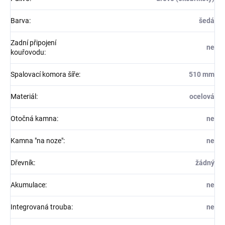
Barva
:
šedá
Zadní připojení
ne
kouřovodu
:
Spalovací komora šíře
:
510 mm
Materiál
:
ocelová
Otočná kamna
:
ne
Kamna "na noze"
:
ne
Dřevník
:
žádný
Akumulace
:
ne
Integrovaná trouba
:
ne