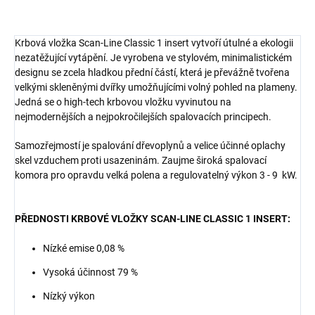
Krbová vložka Scan-Line Classic 1 insert vytvoří útulné a ekologii
nezatěžující vytápění. Je vyrobena ve stylovém, minimalistickém
designu se zcela hladkou přední částí, která je převážně tvořena
velkými skleněnými dvířky umožňujícími volný pohled na plameny.
Jedná se o high-tech krbovou vložku vyvinutou na
nejmodernějších a nejpokročilejších spalovacích principech.
Samozřejmostí je spalování dřevoplynů a velice účinné oplachy
skel vzduchem proti usazeninám. Zaujme široká spalovací
komora pro opravdu velká polena a regulovatelný výkon 3 - 9 kW.
PŘEDNOSTI KRBOVÉ VLOŽKY SCAN-LINE CLASSIC 1 INSERT:
Nízké emise 0,08 %
Vysoká účinnost 79 %
Nízký výkon