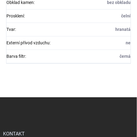
Obklad kamen
:
bez obkladu
Prosklení
:
čelní
Tvar
:
hranatá
Externí přívod vzduchu
:
ne
Barva filtr
:
černá
Z
á
p
a
t
í
KONTAKT