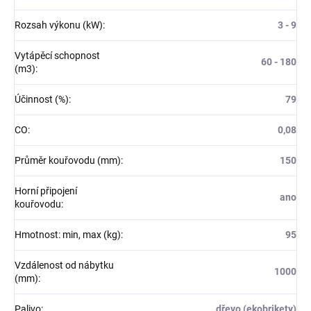
Rozsah výkonu (kW)
:
3 - 9
Vytápěcí schopnost
60 - 180
(m3)
:
Účinnost (%)
:
79
CO
:
0,08
Průměr kouřovodu (mm)
:
150
Horní připojení
ano
kouřovodu
:
Hmotnost: min, max (kg)
:
95
Vzdálenost od nábytku
1000
(mm)
:
Palivo
:
dřevo (ekobrikety)