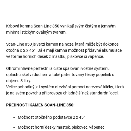
Krbová kamna Scan-Line 850 vynikají svým čistým a jemným
minimalistickým oválným tvarem.
Scan-Line 850 je verzí kamen na noze, která může být dokonce
otočná o 2 x 45°. Dále mají kamna možnost přídavné akumulace
ve formě horních desek z mastku, pískovce či vápence.
Ohromí hlavně perfektní a čisté spalování včetně systému
oplachu skel vzduchem a také patentovaný těsný
popelník o
objemu 3 litry.
Velice pohodlný je i systém otevírání pomocí nerezové kličky, která
je na svém povrchu při provozu chladnější než standardní ocel.
PŘEDNOSTI KAMEN SCAN-LINE 850:
Možnost otočného podstavce 2 x 45°
Možnost horní desky mastek, pískovec, vápenec