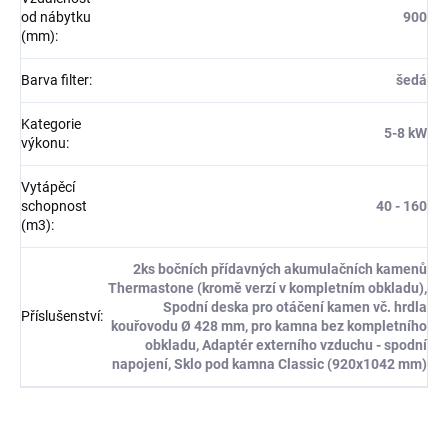
od nábytku
900
(mm)
:
Barva filter
:
šedá
Kategorie
5-8 kW
výkonu
:
Vytápěcí
schopnost
40 - 160
(m3)
:
2ks bočních přídavných akumulačních kamenů
Thermastone (kromě verzí v kompletním obkladu),
Spodní deska pro otáčení kamen vč. hrdla
Příslušenství
:
kouřovodu Ø 428 mm, pro kamna bez kompletního
obkladu, Adaptér externího vzduchu - spodní
napojení, Sklo pod kamna Classic (920x1042 mm)