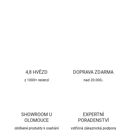
−
+
Přidat do košíku
DETAILNÍ INFORMACE
ZEPTAT SE
HLÍDAT
4,8 HVĚZD
DOPRAVA ZDARMA
z 1000+ recenzí
nad 20.000,-
SHOWROOM U
EXPERTNÍ
OLOMOUCE
PORADENSTVÍ
oblíbené produkty k osahání
vstřícná zákaznická podpora