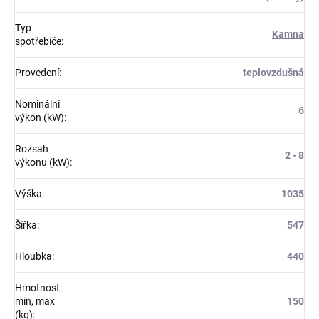
Typ
Kamna
spotřebiče
:
Provedení
:
teplovzdušná
Nominální
6
výkon (kW)
:
Rozsah
2 - 8
výkonu (kW)
:
Výška
:
1035
Šířka
:
547
Hloubka
:
440
Hmotnost:
min, max
150
(kg)
: