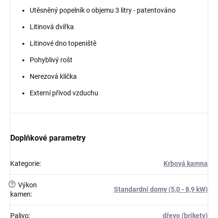
Utěsněný popelník o objemu 3 litry - patentováno
Litinová dvířka
Litinové dno topeniště
Pohyblivý rošt
Nerezová klička
Externí přívod vzduchu
Doplňkové parametry
Kategorie
:
Krbová kamna
?
Výkon
Standardní domy (5,0 - 8,9 kW)
kamen
:
Palivo
:
dřevo (brikety)