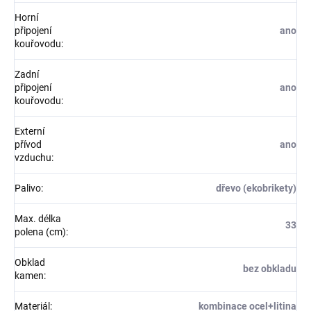
Horní
připojení
ano
kouřovodu
:
Zadní
připojení
ano
kouřovodu
:
Externí
přívod
ano
vzduchu
:
Palivo
:
dřevo (ekobrikety)
Max. délka
33
polena (cm)
:
Obklad
bez obkladu
kamen
:
Materiál
:
kombinace ocel+litina