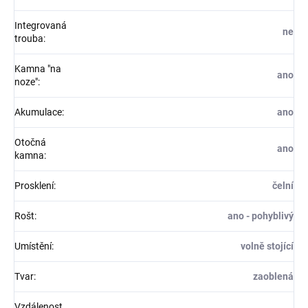
Integrovaná
ne
trouba
:
Kamna "na
ano
noze"
:
Akumulace
:
ano
Otočná
ano
kamna
:
Prosklení
:
čelní
Rošt
:
ano - pohyblivý
Umístění
:
volně stojící
Tvar
:
zaoblená
Vzdálenost