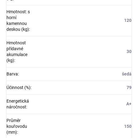
Hmotnost: s
horní
120
kamennou
deskou (kg)
:
Hmotnost
přídavné
30
akumulace
(kg)
:
Barva
:
šedá
Účinnost (%)
:
79
Energetická
A+
náročnost
:
Průměr
kouřovodu
150
(mm)
: