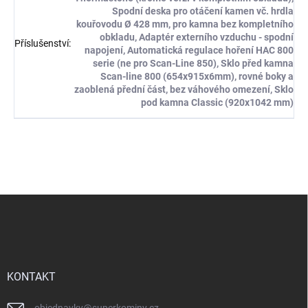
Spodní deska pro otáčení kamen vč. hrdla
kouřovodu Ø 428 mm, pro kamna bez kompletního
obkladu, Adaptér externího vzduchu - spodní
Příslušenství
:
napojení, Automatická regulace hoření HAC 800
serie (ne pro Scan-Line 850), Sklo před kamna
Scan-line 800 (654x915x6mm), rovné boky a
zaoblená přední část, bez váhového omezení, Sklo
pod kamna Classic (920x1042 mm)
Z
á
p
a
t
í
KONTAKT