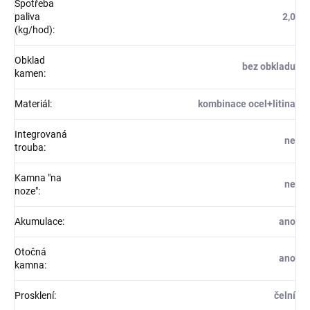
Spotřeba
paliva
2,0
(kg/hod)
:
Obklad
bez obkladu
kamen
:
Materiál
:
kombinace ocel+litina
Integrovaná
ne
trouba
:
Kamna "na
ne
noze"
:
Akumulace
:
ano
Otočná
ano
kamna
:
Prosklení
:
čelní