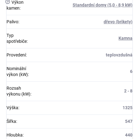
?
Výkon
Standardní domy (5,0 - 8,9 kW)
kamen
:
Palivo
:
dřevo (brikety)
Typ
Kamna
spotřebiče
:
Provedení
:
teplovzdušná
Nominální
6
výkon (kW)
:
Rozsah
2 - 8
výkonu (kW)
:
Výška
:
1325
Šířka
:
547
Hloubka
:
440