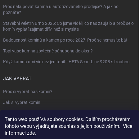
Proč nakupovat kamna u autorizovaného prodejce? A jak ho
poznáte?
Stavební veletrh Brno 2026: Co jsme viděli, co nás zaujalo a proč se o
komín vyplatí zajímat dřív, než si myslíte
Budoucnost komínů a kamen po roce 2027: Proč se nemusíte bát
Topí vaše kamna zbytečně pánubohu do oken?
Když kamna umí víc než jen topit - HETA Scan-Line 920B s troubou
JAK VYBRAT
Proč si vybrat náš komín?
Jak si vybrat komín
Keramický nebo nerezový komín?
Tento web používá soubory cookies. Dalším procházením
Jak vybrat kamna nebo krbovou vložku
tohoto webu vyjadřujete souhlas s jejich používáním.. Více
informací
zde
.
Jak postavit krbovou obestavbu