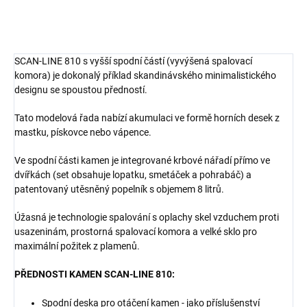
SCAN-LINE 810 s vyšší spodní částí (vyvýšená spalovací
komora) je dokonalý příklad skandinávského minimalistického
designu se spoustou předností.
Tato modelová řada nabízí akumulaci ve formě horních desek z
mastku, pískovce nebo vápence.
Ve spodní části kamen je
integrované krbové nářadí přímo ve
dvířkách (set obsahuje lopatku, smetáček a pohrabáč) a
patentovaný utěsněný
popelník s objemem 8 litrů.
Úžasná je technologie spalování s oplachy skel vzduchem proti
usazeninám, prostorná spalovací komora a velké sklo pro
maximální požitek z plamenů.
PŘEDNOSTI KAMEN SCAN-LINE 810:
Spodní deska pro otáčení kamen - jako příslušenství