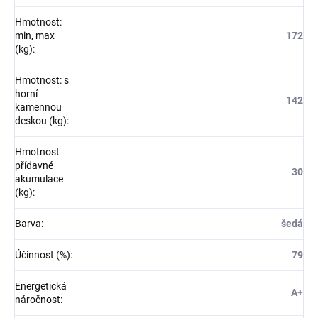
Hmotnost:
min, max
172
(kg)
:
Hmotnost: s
horní
142
kamennou
deskou (kg)
:
Hmotnost
přídavné
30
akumulace
(kg)
:
Barva
:
šedá
Účinnost (%)
:
79
Energetická
A+
náročnost
: