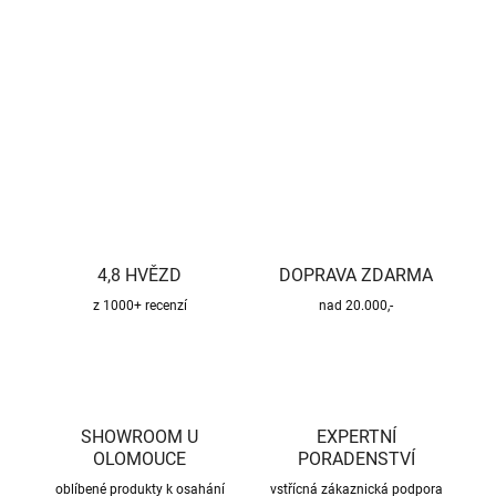
−
+
Přidat do košíku
DETAILNÍ INFORMACE
ZEPTAT SE
HLÍDAT
4,8 HVĚZD
DOPRAVA ZDARMA
z 1000+ recenzí
nad 20.000,-
SHOWROOM U
EXPERTNÍ
OLOMOUCE
PORADENSTVÍ
oblíbené produkty k osahání
vstřícná zákaznická podpora