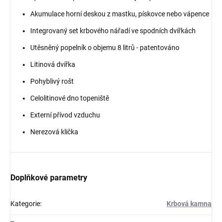
Akumulace horní deskou z mastku, pískovce nebo vápence
Integrovaný set krbového nářadí ve spodních dvířkách
Utěsněný popelník o objemu 8 litrů - patentováno
Litinová dvířka
Pohyblivý rošt
Celolitinové dno topeniště
Externí přívod vzduchu
Nerezová klička
Doplňkové parametry
Kategorie
:
Krbová kamna