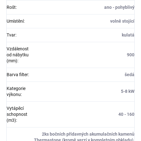
Rošt
:
ano - pohyblivý
Umístění
:
volně stojící
Tvar
:
kulatá
Vzdálenost
od nábytku
900
(mm)
:
Barva filter
:
šedá
Kategorie
5-8 kW
výkonu
:
Vytápěcí
schopnost
40 - 160
(m3)
:
2ks bočních přídavných akumulačních kamenů
Thermastone (kromě verzí v kompletním obkladu),