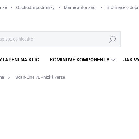
enze
Obchodní podmínky
Máme autorizaci
Informace o dop
Hledat
YTÁPĚNÍ NA KLÍČ
KOMÍNOVÉ KOMPONENTY
JAK V
na
Scan-Line 7L - nízká verze
ZNAČKA:
HETA
50
ZDARMA
42 
Měr
SK
cena