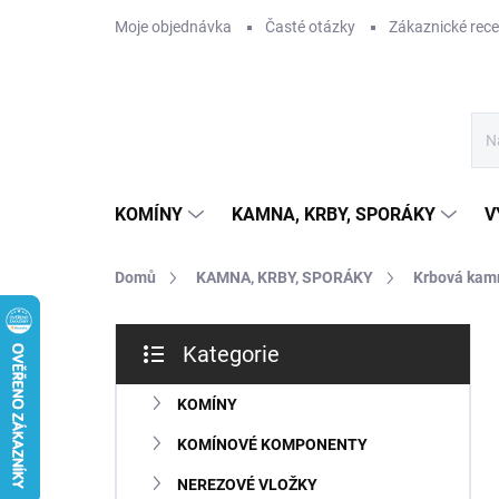
Přejít
Moje objednávka
Časté otázky
Zákaznické rec
na
obsah
KOMÍNY
KAMNA, KRBY, SPORÁKY
V
Domů
KAMNA, KRBY, SPORÁKY
Krbová kam
P
Kategorie
o
Přeskočit
s
kategorie
t
KOMÍNY
r
KOMÍNOVÉ KOMPONENTY
a
n
NEREZOVÉ VLOŽKY