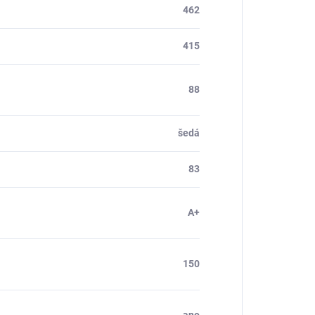
462
415
88
šedá
83
A+
150