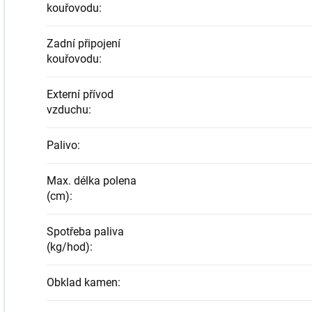
kouřovodu
:
Zadní připojení
kouřovodu
:
Externí přívod
vzduchu
:
Palivo
:
Max. délka polena
(cm)
:
Spotřeba paliva
(kg/hod)
:
Obklad kamen
: