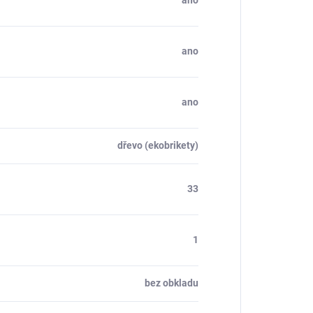
ano
ano
ano
dřevo (ekobrikety)
33
1
bez obkladu