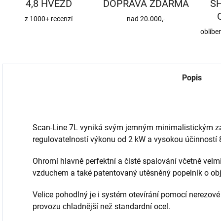
4,8 HVĚZD
DOPRAVA ZDARMA
S
z 1000+ recenzí
nad 20.000,-
oblíbe
Popis
Scan-Line 7L vyniká svým jemným minimalistickým 
regulovatelností výkonu od 2 kW a vysokou účinností 
Ohromí hlavně perfektní a čisté spalování včetně vel
vzduchem a také patentovaný utěsněný popelník o obje
Velice pohodlný je i systém otevírání pomocí nerezové 
provozu chladnější než standardní ocel.