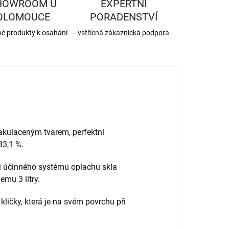
HOWROOM U
EXPERTNÍ
OLOMOUCE
PORADENSTVÍ
né produkty k osahání
vstřícná zákaznická podpora
zakulaceným tvarem
, perfektní
83,1 %.
mi účinného systému oplachu skla
mu 3 litry.
kličky, která je na svém povrchu při