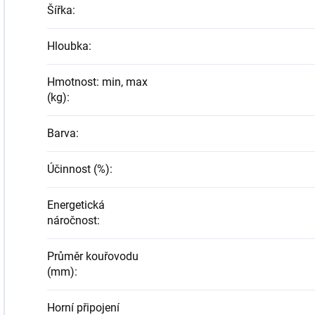
Šířka
:
Hloubka
:
Hmotnost: min, max
(kg)
:
Barva
:
Účinnost (%)
:
Energetická
náročnost
:
Průměr kouřovodu
(mm)
:
Horní připojení