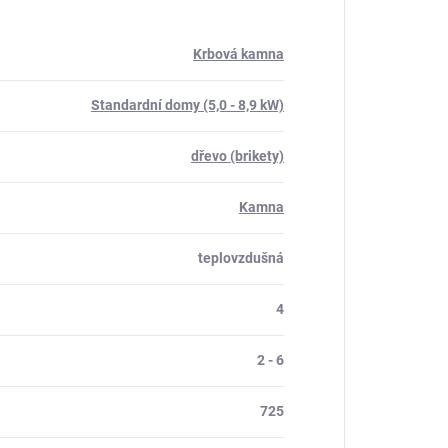
Krbová kamna
Standardní domy (5,0 - 8,9 kW)
dřevo (brikety)
Kamna
teplovzdušná
4
2 - 6
725