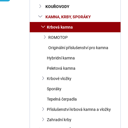
n
KOUŘOVODY
í
p
KAMNA, KRBY, SPORÁKY
a
n
Krbová kamna
e
ROMOTOP
l
Originální příslušenství pro kamna
Hybridní kamna
Peletová kamna
Krbové vložky
Sporáky
Tepelná čerpadla
Příslušenství krbová kamna a vložky
Zahradní krby