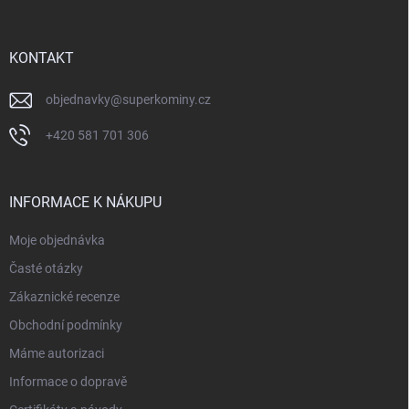
a
t
í
KONTAKT
objednavky
@
superkominy.cz
+420 581 701 306
INFORMACE K NÁKUPU
Moje objednávka
Časté otázky
Zákaznické recenze
Obchodní podmínky
Máme autorizaci
Informace o dopravě