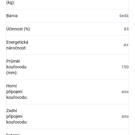
(kg)
:
Barva
:
šedá
Účinnost (%)
:
83
Energetická
A+
náročnost
:
Průměr
kouřovodu
150
(mm)
:
Horní
připojení
ano
kouřovodu
:
Zadní
připojení
ano
kouřovodu
: