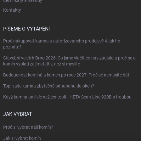
Certifikáty a návody
Kontakty
PÍŠEME O VYTÁPĚNÍ
Proč nakupovat kamna u autorizovaného prodejce? A jak ho
poznáte?
Stavební veletrh Brno 2026: Co jsme viděli, co nás zaujalo a proč se o
komín vyplatí zajímat dřív, než si myslíte
Budoucnost komínů a kamen po roce 2027: Proč se nemusíte bát
Topí vaše kamna zbytečně pánubohu do oken?
Když kamna umí víc než jen topit - HETA Scan-Line 920B s troubou
JAK VYBRAT
Proč si vybrat náš komín?
Jak si vybrat komín