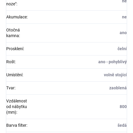
ne
noze"
:
Akumulace
:
ne
Otočná
ano
kamna
:
Prosklení
:
čelní
Rošt
:
ano - pohyblivý
Umístění
:
volně stojící
Tvar
:
zaoblená
Vzdálenost
od nábytku
800
(mm)
:
Barva filter
:
šedá