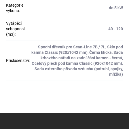
Kategorie
do 5 kW
výkonu
:
Vytápěcí
schopnost
40 - 120
(m3)
:
Spodní dřevník pro Scan-Line 7B / 7L, Sklo pod
kamna Classic (920x1042 mm), Černá klička, Sada
krbového nářadí na zadní část kamen - černá,
Příslušenství
:
Ocelový plech pod kamna Classic (920x1042 mm),
Sada externího přívodu vzduchu (potrubí, spojky,
mřížka)
Z
á
p