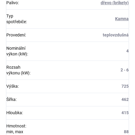
Palivo
:
dřevo (brikety)
Typ
Kamna
spotřebiče
:
Provedení
:
teplovzdušná
Nominální
4
výkon (kW)
:
Rozsah
2 - 6
výkonu (kW)
:
Výška
:
725
Šířka
:
462
Hloubka
:
415
Hmotnost:
min, max
88