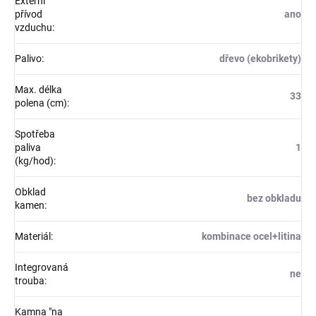
Externí
přívod
ano
vzduchu
:
Palivo
:
dřevo (ekobrikety)
Max. délka
33
polena (cm)
:
Spotřeba
paliva
1
(kg/hod)
:
Obklad
bez obkladu
kamen
:
Materiál
:
kombinace ocel+litina
Integrovaná
ne
trouba
:
Kamna "na