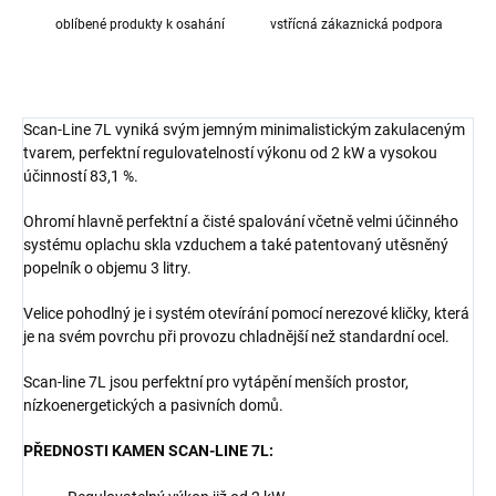
oblíbené produkty k osahání
vstřícná zákaznická podpora
Scan-Line 7L vyniká svým jemným minimalistickým zakulaceným
tvarem
, perfektní regulovatelností výkonu od 2 kW a vysokou
účinností 83,1 %.
Ohromí hlavně perfektní a čisté spalování včetně velmi účinného
systému oplachu skla vzduchem a také patentovaný utěsněný
popelník o objemu 3 litry.
Velice pohodlný je i systém otevírání pomocí nerezové kličky, která
je na svém povrchu při provozu chladnější než standardní ocel.
Scan-line 7L jsou perfektní pro vytápění menších prostor,
nízkoenergetických a pasivních domů.
PŘEDNOSTI KAMEN SCAN-LINE 7L: