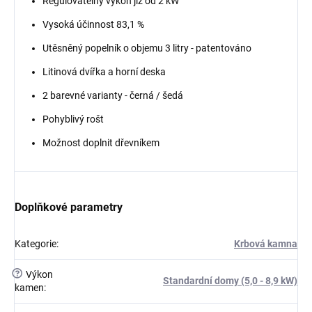
Regulovatelný výkon již od 2 kW
Vysoká účinnost 83,1 %
Utěsněný popelník o objemu 3 litry - patentováno
Litinová dvířka a horní deska
2 barevné varianty - černá / šedá
Pohyblivý rošt
Možnost doplnit dřevníkem
Doplňkové parametry
Kategorie
:
Krbová kamna
?
Výkon
Standardní domy (5,0 - 8,9 kW)
kamen
: