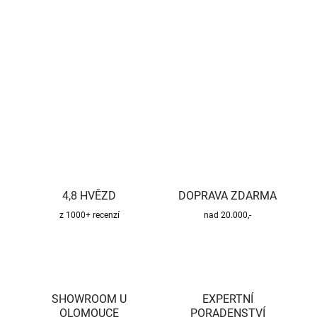
−
+
Přidat do košíku
DETAILNÍ INFORMACE
ZEPTAT SE
HLÍDAT
4,8 HVĚZD
DOPRAVA ZDARMA
z 1000+ recenzí
nad 20.000,-
SHOWROOM U
EXPERTNÍ
OLOMOUCE
PORADENSTVÍ