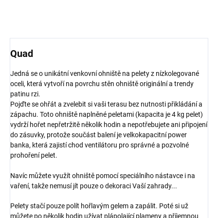
Quad
Jedná se o unikátní venkovní ohniště na pelety z nízkolegované
oceli, která vytvoří na povrchu stěn ohniště originální a trendy
patinu rzi.
Pojďte se ohřát a zvelebit si vaši terasu bez nutnosti přikládání a
zápachu. Toto ohniště naplněné peletami (kapacita je 4 kg pelet)
vydrží hořet nepřetržitě několik hodin a nepotřebujete ani připojení
do zásuvky, protože součást balení je velkokapacitní power
banka, která zajistí chod ventilátoru pro správné a pozvolné
prohoření pelet.
Navíc můžete využít ohniště pomocí speciálního nástavce i na
vaření, takže nemusí jít pouze o dekoraci Vaší zahrady...
Pelety stačí pouze polít hořlavým gelem a zapálit. Poté si už
můžete po několik hodin užívat plápolající plameny a příjemnou