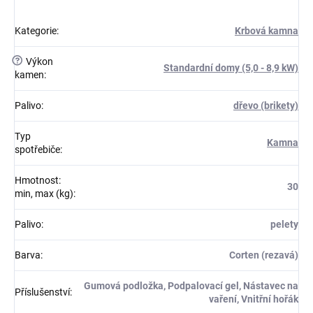
Kategorie
:
Krbová kamna
?
Výkon
Standardní domy (5,0 - 8,9 kW)
kamen
:
Palivo
:
dřevo (brikety)
Typ
Kamna
spotřebiče
:
Hmotnost:
30
min, max (kg)
:
Palivo
:
pelety
Barva
:
Corten (rezavá)
Gumová podložka, Podpalovací gel, Nástavec na
Příslušenství
:
vaření, Vnitřní hořák