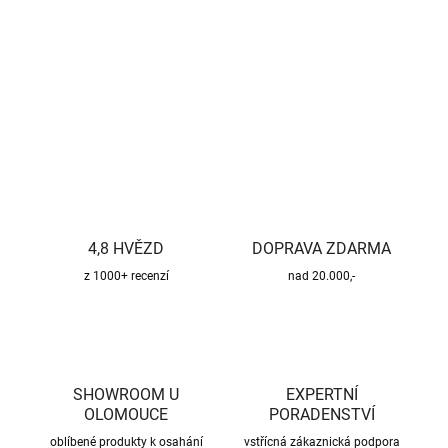
−
+
Přidat do košíku
DETAILNÍ INFORMACE
ZEPTAT SE
HLÍDAT
4,8 HVĚZD
DOPRAVA ZDARMA
z 1000+ recenzí
nad 20.000,-
SHOWROOM U
EXPERTNÍ
OLOMOUCE
PORADENSTVÍ
oblíbené produkty k osahání
vstřícná zákaznická podpora