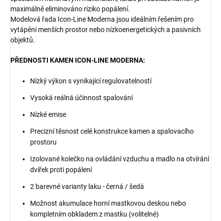
maximálně eliminováno riziko popálení.
Modelová řada Icon-Line Moderna jsou ideálním řešením pro
vytápění menších prostor nebo nízkoenergetických a pasivních
objektů.
PŘEDNOSTI KAMEN ICON-LINE MODERNA:
Nízký výkon s vynikající regulovatelností
Vysoká reálná účinnost spalování
Nízké emise
Precizní těsnost celé konstrukce kamen a spalovacího
prostoru
Izolované kolečko na ovládání vzduchu a madlo na otvírání
dvířek proti popálení
2 barevné varianty laku - černá / šedá
Možnost akumulace horní mastkovou deskou nebo
kompletním obkladem z mastku (volitelné)