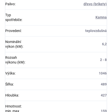
Palivo
:
dřevo (brikety)
Typ
Kamna
spotřebiče
:
Provedení
:
teplovzdušná
Nominální
6,2
výkon (kW)
:
Rozsah
2 - 8
výkonu (kW)
:
Výška
:
1046
Šířka
:
489
Hloubka
:
427
Hmotnost:
min, max
159