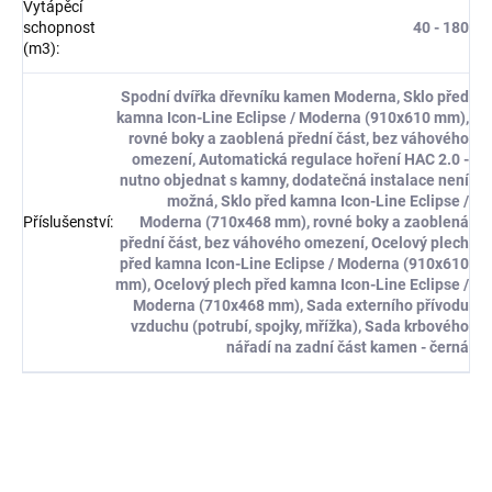
Vytápěcí
schopnost
40 - 180
(m3)
:
Spodní dvířka dřevníku kamen Moderna, Sklo před
kamna Icon-Line Eclipse / Moderna (910x610 mm),
rovné boky a zaoblená přední část, bez váhového
omezení, Automatická regulace hoření HAC 2.0 -
nutno objednat s kamny, dodatečná instalace není
možná, Sklo před kamna Icon-Line Eclipse /
Příslušenství
:
Moderna (710x468 mm), rovné boky a zaoblená
přední část, bez váhového omezení, Ocelový plech
před kamna Icon-Line Eclipse / Moderna (910x610
mm), Ocelový plech před kamna Icon-Line Eclipse /
Moderna (710x468 mm), Sada externího přívodu
vzduchu (potrubí, spojky, mřížka), Sada krbového
nářadí na zadní část kamen - černá