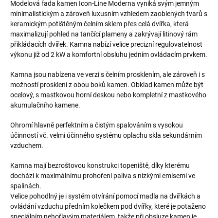
Modelová řada kamen Icon-Line Moderna vyniká svým jemným
minimalistickým a zároveň luxusním vzhledem zaoblených tvarů s
keramickým potištěným čelním sklem přes celá dvířka, která
maximalizují pohled na tančící plameny a zakrývají litinový rám
přikládacích dvířek. Kamna nabízí
velice precizní regulovatelnost
výkonu již od 2 kW a komfortní obsluhu jedním ovládacím prvkem.
Kamna jsou nabízena ve verzi s čelním prosklením, ale zároveň i s
možností prosklení z obou boků kamen. Obklad kamen může být
ocelový, s mastkovou horní deskou nebo kompletní z mastkového
akumulačního kamene.
Ohromí hlavně perfektním a čistým spalováním s vysokou
účinností vč. velmi účinného systému oplachu skla sekundárním
vzduchem.
Kamna mají bezroštovou konstrukci topeniště, díky kterému
dochází k maximálnímu prohoření paliva s nízkými emisemi ve
spalinách.
Velice pohodlný je i systém otvírání pomocí madla na dvířkách a
ovládání vzduchu předním kolečkem pod dvířky, které je potaženo
speciálním nehořlavým materiálem, takže při obsluze kamen je