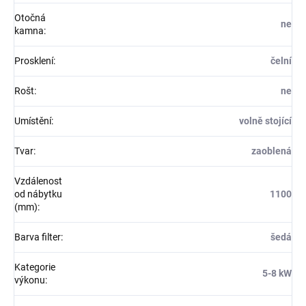
Otočná
ne
kamna
:
Prosklení
:
čelní
Rošt
:
ne
Umístění
:
volně stojící
Tvar
:
zaoblená
Vzdálenost
od nábytku
1100
(mm)
:
Barva filter
:
šedá
Kategorie
5-8 kW
výkonu
: