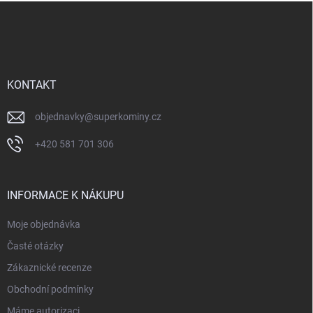
Z
á
p
a
t
í
KONTAKT
objednavky
@
superkominy.cz
+420 581 701 306
INFORMACE K NÁKUPU
Moje objednávka
Časté otázky
Zákaznické recenze
Obchodní podmínky
Máme autorizaci