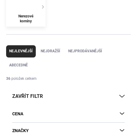
Nerezové
komíny
Ř
a
NEJLEVNĚJŠÍ
NEJDRAŽŠÍ
NEJPRODÁVANĚJŠÍ
z
e
ABECEDNĚ
n
í
36
položek celkem
p
r
ZAVŘÍT FILTR
o
d
u
CENA
k
t
ů
ZNAČKY