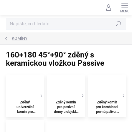
Přejít
na
obsah
Hledat
KOMÍNY
160+180 45°+90° zděný s
keramickou vložkou Passive
Zděný
Zděný komín
Zděný komín
univerzální
pro pasivní
pro kombinaci
komín pro
domy a objekty
pevná paliva a
většinu staveb
s rekuperací
plyn