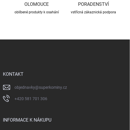
OLOMOUCE
PORADENSTVÍ
oblíbené produkty k osahání
vstřícná zákaznická podpora
Z
á
p
a
t
í
KONTAKT
objednavky
@
superkominy.cz
+420 581 701 306
INFORMACE K NÁKUPU